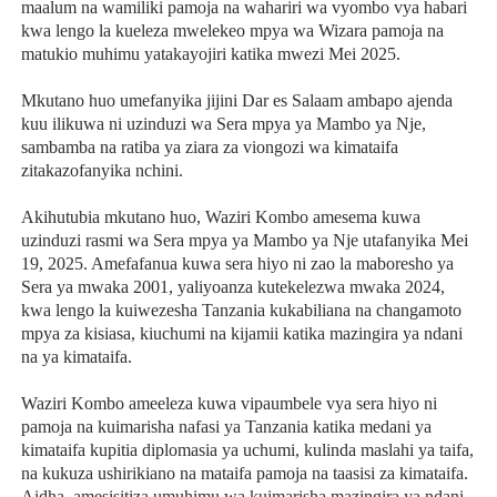
maalum na wamiliki pamoja na wahariri wa vyombo vya habari
kwa lengo la kueleza mwelekeo mpya wa Wizara pamoja na
matukio muhimu yatakayojiri katika mwezi Mei 2025.
Mkutano huo umefanyika jijini Dar es Salaam ambapo ajenda
kuu ilikuwa ni uzinduzi wa Sera mpya ya Mambo ya Nje,
sambamba na ratiba ya ziara za viongozi wa kimataifa
zitakazofanyika nchini.
Akihutubia mkutano huo, Waziri Kombo amesema kuwa
uzinduzi rasmi wa Sera mpya ya Mambo ya Nje utafanyika Mei
19, 2025. Amefafanua kuwa sera hiyo ni zao la maboresho ya
Sera ya mwaka 2001, yaliyoanza kutekelezwa mwaka 2024,
kwa lengo la kuiwezesha Tanzania kukabiliana na changamoto
mpya za kisiasa, kiuchumi na kijamii katika mazingira ya ndani
na ya kimataifa.
Waziri Kombo ameeleza kuwa vipaumbele vya sera hiyo ni
pamoja na kuimarisha nafasi ya Tanzania katika medani ya
kimataifa kupitia diplomasia ya uchumi, kulinda maslahi ya taifa,
na kukuza ushirikiano na mataifa pamoja na taasisi za kimataifa.
Aidha, amesisitiza umuhimu wa kuimarisha mazingira ya ndani