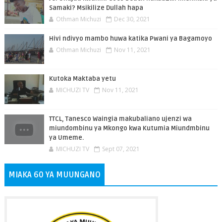
Samaki? Msikilize Dullah hapa
Othman Michuzi
Dec 30, 2021
Hivi ndivyo mambo huwa katika Pwani ya Bagamoyo
Othman Michuzi
Nov 11, 2021
Kutoka Maktaba yetu
MICHUZI TV
Nov 11, 2021
TTCL, Tanesco Waingia makubaliano ujenzi wa
miundombinu ya Mkongo kwa Kutumia Miundmbinu
ya Umeme.
MICHUZI TV
Sept 07, 2021
MIAKA 60 YA MUUNGANO