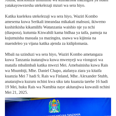
yatakayowezesha utekelezaji mzuri wa sera hiyo.
Katika kuelekea utekelezaji wa sera hiyo, Waziri Kombo
amesema kuwa Serikali imeandaa mikakati mahsusi, ikiwemo
kushirikisha kikamilifu Watanzania waishio nje ya nchi
(diaspora), kutumia Kiswahili kama bidhaa ya taifa, pamoja na
kujumuisha masuala ya mazingira, usawa wa kijinsia na
maendeleo ya vijana katika ajenda za kidiplomasia.
Mbali na uzinduzi wa sera hiyo, Waziri Kombo ametangaza
kuwa Tanzania inatarajiwa kuwa mwenyeji wa viongozi wa
mataifa mbalimbali katika mwezi Mei. Amebainisha kuwa Rais
wa Msumbiji, Mhe. Daniel Chapo, atafanya ziara ya kitaifa
kuanzia Mei 7 hadi 9, Rais wa Finland, Mhe. Alexander Stubb,
anatarajiwa kuzuru nchini kwa siku tatu kuanzia tarehe 16 hadi
19 Mei, huku Rais wa Namibia naye akitarajiwa kuwasili nchini
Mei 21, 2025.