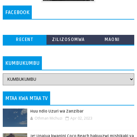
FACEBOOK
RECENT
ZILIZOSOMWA
MAONI
ZAIDI
KUMBUKUMBU
MTAA KWA MTAA TV
Huu ndio Uzuri wa Zanzibar
Othman Michuzi
Apr 02, 2023
Je! Unajua kwanini Coco Beach hakuuzwi mishikaki ya