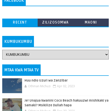
FACEBOOK
RECENT
ZILIZOSOMWA
MAONI
ZAIDI
KUMBUKUMBU
MTAA KWA MTAA TV
Huu ndio Uzuri wa Zanzibar
Othman Michuzi
Apr 02, 2023
Je! Unajua kwanini Coco Beach hakuuzwi mishikaki ya
Samaki? Msikilize Dullah hapa
Othman Michuzi
Dec 30, 2021