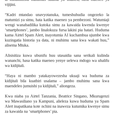
vijijini.
“Kadri mtandao unavyotanuka, tumeshuhudia ongezeko la
matumizi ya simu, hata katika maeneo ya pembezoni. Watumiaji
wengi wanabadilika kutoka simu za kawaida kwenda kwenye
‘smartphones’, jambo linalokuza fursa lakini pia hatari. Huduma
kama Airtel Spam Alert, inayotumia AI kuchambua ujumbe kwa
kuzingatia historia ya data, ni muhimu sana kwa wakati huu,”
alisema Mtuka.
Alisisitiza kuwa ubunifu huu utasaidia sana serikali kulinda
wananchi, hasa katika maeneo yenye uelewa mdogo wa uhalifu
wa kidijitali.
“Haya ni mambo yatakayowezesha ukuaji wa huduma za
kidijitali bila kuathiri usalama – jambo muhimu sana kwa
maendeleo jumuishi ya kidijitali,” aliongeza.
Kwa niaba ya Airtel Tanzania, Beatrice Singano, Mkurugenzi
wa Mawasiliano ya Kampuni, alieleza kuwa huduma ya Spam
Alert inapatikana kote nchini na inaweza kutumika kwenye simu
za kawaida na ‘smartphones’ pia.