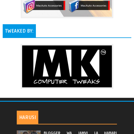
TWEAKED BY:
HARUSI
BLOGGER WA JAMVI LA HABARI