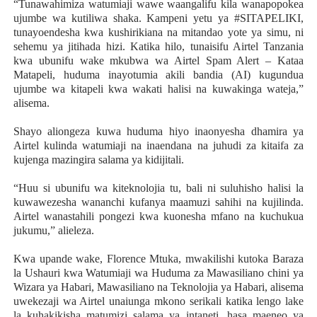
“Tunawahimiza watumiaji wawe waangalifu kila wanapopokea
ujumbe wa kutiliwa shaka. Kampeni yetu ya #SITAPELIKI,
tunayoendesha kwa kushirikiana na mitandao yote ya simu, ni
sehemu ya jitihada hizi. Katika hilo, tunaisifu Airtel Tanzania
kwa ubunifu wake mkubwa wa Airtel Spam Alert – Kataa
Matapeli, huduma inayotumia akili bandia (AI) kugundua
ujumbe wa kitapeli kwa wakati halisi na kuwakinga wateja,”
alisema.
Shayo aliongeza kuwa huduma hiyo inaonyesha dhamira ya
Airtel kulinda watumiaji na inaendana na juhudi za kitaifa za
kujenga mazingira salama ya kidijitali.
“Huu si ubunifu wa kiteknolojia tu, bali ni suluhisho halisi la
kuwawezesha wananchi kufanya maamuzi sahihi na kujilinda.
Airtel wanastahili pongezi kwa kuonesha mfano na kuchukua
jukumu,” alieleza.
Kwa upande wake, Florence Mtuka, mwakilishi kutoka Baraza
la Ushauri kwa Watumiaji wa Huduma za Mawasiliano chini ya
Wizara ya Habari, Mawasiliano na Teknolojia ya Habari, alisema
uwekezaji wa Airtel unaiunga mkono serikali katika lengo lake
la kuhakikisha matumizi salama ya intaneti, hasa maeneo ya