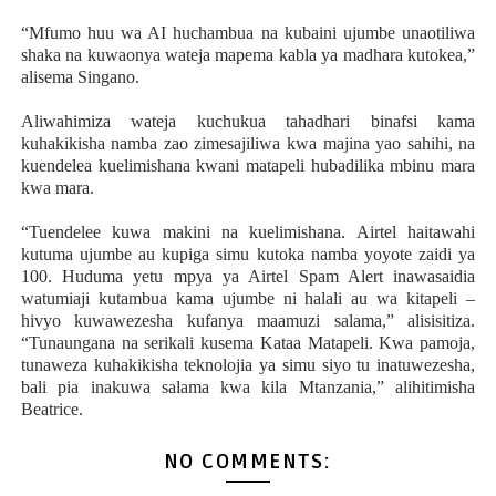
“Mfumo huu wa AI huchambua na kubaini ujumbe unaotiliwa
shaka na kuwaonya wateja mapema kabla ya madhara kutokea,”
alisema Singano.
Aliwahimiza wateja kuchukua tahadhari binafsi kama
kuhakikisha namba zao zimesajiliwa kwa majina yao sahihi, na
kuendelea kuelimishana kwani matapeli hubadilika mbinu mara
kwa mara.
“Tuendelee kuwa makini na kuelimishana. Airtel haitawahi
kutuma ujumbe au kupiga simu kutoka namba yoyote zaidi ya
100. Huduma yetu mpya ya Airtel Spam Alert inawasaidia
watumiaji kutambua kama ujumbe ni halali au wa kitapeli –
hivyo kuwawezesha kufanya maamuzi salama,” alisisitiza.
“Tunaungana na serikali kusema Kataa Matapeli. Kwa pamoja,
tunaweza kuhakikisha teknolojia ya simu siyo tu inatuwezesha,
bali pia inakuwa salama kwa kila Mtanzania,” alihitimisha
Beatrice.
NO COMMENTS: