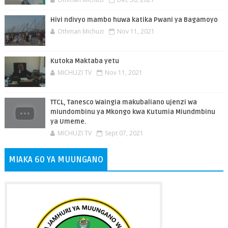
Hivi ndivyo mambo huwa katika Pwani ya Bagamoyo
Othman Michuzi
Nov 11, 2021
Kutoka Maktaba yetu
MICHUZI TV
Nov 11, 2021
TTCL, Tanesco Waingia makubaliano ujenzi wa
miundombinu ya Mkongo kwa Kutumia Miundmbinu
ya Umeme.
MICHUZI TV
Sept 07, 2021
MIAKA 60 YA MUUNGANO