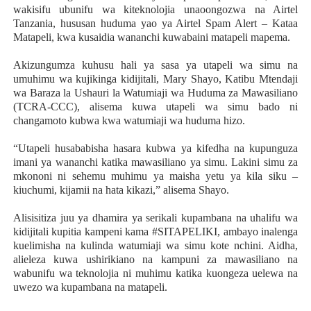
wakisifu ubunifu wa kiteknolojia unaoongozwa na Airtel
Tanzania, hususan huduma yao ya Airtel Spam Alert – Kataa
Matapeli, kwa kusaidia wananchi kuwabaini matapeli mapema.
Akizungumza kuhusu hali ya sasa ya utapeli wa simu na
umuhimu wa kujikinga kidijitali, Mary Shayo, Katibu Mtendaji
wa Baraza la Ushauri la Watumiaji wa Huduma za Mawasiliano
(TCRA-CCC), alisema kuwa utapeli wa simu bado ni
changamoto kubwa kwa watumiaji wa huduma hizo.
“Utapeli husababisha hasara kubwa ya kifedha na kupunguza
imani ya wananchi katika mawasiliano ya simu. Lakini simu za
mkononi ni sehemu muhimu ya maisha yetu ya kila siku –
kiuchumi, kijamii na hata kikazi,” alisema Shayo.
Alisisitiza juu ya dhamira ya serikali kupambana na uhalifu wa
kidijitali kupitia kampeni kama #SITAPELIKI, ambayo inalenga
kuelimisha na kulinda watumiaji wa simu kote nchini. Aidha,
alieleza kuwa ushirikiano na kampuni za mawasiliano na
wabunifu wa teknolojia ni muhimu katika kuongeza uelewa na
uwezo wa kupambana na matapeli.