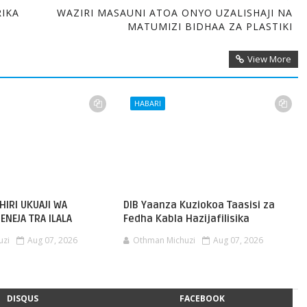
RIKA
WAZIRI MASAUNI ATOA ONYO UZALISHAJI NA
MATUMIZI BIDHAA ZA PLASTIKI
View More
HABARI
HIRI UKUAJI WA
DIB Yaanza Kuziokoa Taasisi za
ENEJA TRA ILALA
Fedha Kabla Hazijafilisika
uzi
Aug 07, 2026
Othman Michuzi
Aug 07, 2026
DISQUS
FACEBOOK