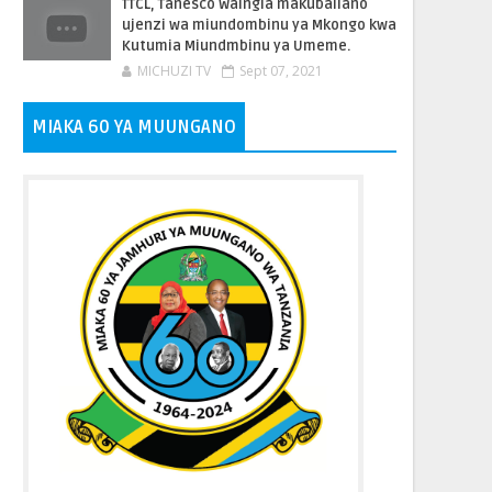
TTCL, Tanesco Waingia makubaliano
ujenzi wa miundombinu ya Mkongo kwa
Kutumia Miundmbinu ya Umeme.
MICHUZI TV
Sept 07, 2021
MIAKA 60 YA MUUNGANO