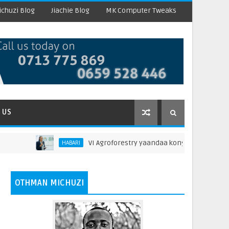
chuzi Blog
Jiachie Blog
MK Computer Tweaks
 US
VI Agroforestry yaandaa kongamano la vijana la kilim
HABARI
OTHMAN MICHUZI