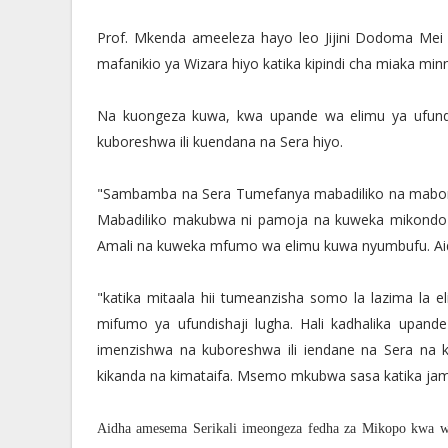
Prof. Mkenda ameeleza hayo leo Jijini Dodoma Mei
mafanikio ya Wizara hiyo katika kipindi cha miaka minn
Na kuongeza kuwa, kwa upande wa elimu ya ufundi
kuboreshwa ili kuendana na Sera hiyo.
"Sambamba na Sera Tumefanya mabadiliko na maboresh
Mabadiliko makubwa ni pamoja na kuweka mikondo 
Amali na kuweka mfumo wa elimu kuwa nyumbufu. Ai
"katika mitaala hii tumeanzisha somo la lazima la 
mifumo ya ufundishaji lugha. Hali kadhalika upand
imenzishwa na kuboreshwa ili iendane na Sera na kuzi
kikanda na kimataifa. Msemo mkubwa sasa katika jami
Aidha amesema Serikali imeongeza fedha za Mikopo kwa wan