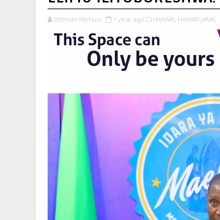
Othman Michuzi
1 year ago
HABARI,
HABARI JAMII,