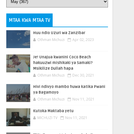
MTAA KWA MTAA TV
Huu ndio Uzuri wa Zanzibar
Othman Michuzi
Apr 02, 2023
Je! Unajua kwanini Coco Beach
hakuuzwi mishikaki ya Samaki?
Msikilize Dullah hapa
Othman Michuzi
Dec 30, 2021
Hivi ndivyo mambo huwa katika Pwani
ya Bagamoyo
Othman Michuzi
Nov 11, 2021
Kutoka Maktaba yetu
MICHUZI TV
Nov 11, 2021