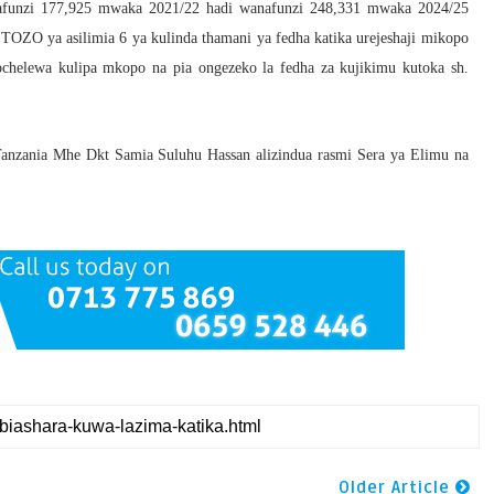
nafunzi 177,925 mwaka 2021/22 hadi wanafunzi 248,331 mwaka 2024/25
TOZO ya asilimia 6 ya kulinda thamani ya fedha katika urejeshaji mikopo
ochelewa kulipa mkopo na pia ongezeko la fedha za kujikimu kutoka sh.
anzania Mhe Dkt Samia Suluhu Hassan alizindua rasmi Sera ya Elimu na
Older Article