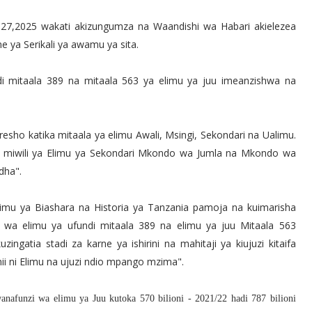
 27,2025 wakati akizungumza na Waandishi wa Habari akielezea
e ya Serikali ya awamu ya sita.
 mitaala 389 na mitaala 563 ya elimu ya juu imeanzishwa na
o katika mitaala ya elimu Awali, Msingi, Sekondari na Ualimu.
miwili ya Elimu ya Sekondari Mkondo wa Jumla na Mkondo wa
dha".
elimu ya Biashara na Historia ya Tanzania pamoja na kuimarisha
e wa elimu ya ufundi mitaala 389 na elimu ya juu Mitaala 563
ngatia stadi za karne ya ishirini na mahitaji ya kiujuzi kitaifa
i ni Elimu na ujuzi ndio mpango mzima".
afunzi wa elimu ya Juu kutoka 570 bilioni - 2021/22 hadi 787 bilioni