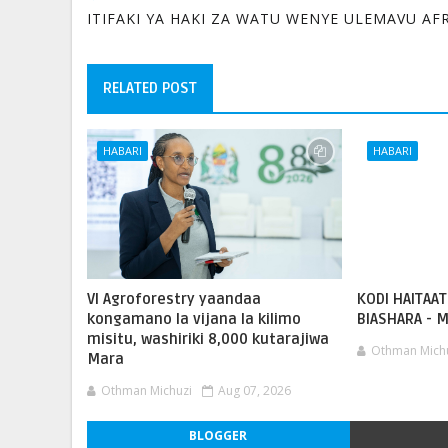
ITIFAKI YA HAKI ZA WATU WENYE ULEMAVU AF
RELATED POST
HABARI
HABARI
VI Agroforestry yaandaa
KODI HAITAAT
kongamano la vijana la kilimo
BIASHARA - M
misitu, washiriki 8,000 kutarajiwa
Othman Mich
Mara
Othman Michuzi
Aug 07, 2026
BLOGGER