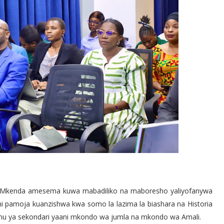
ph Mkenda amesema kuwa mabadiliko na maboresho yaliyofanywa
 ni pamoja kuanzishwa kwa somo la lazima la biashara na Historia
imu ya sekondari yaani mkondo wa jumla na mkondo wa Amali.