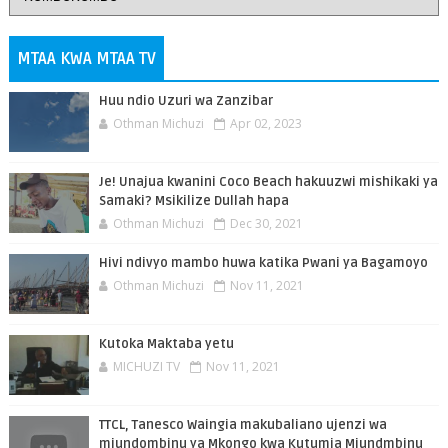
MTAA KWA MTAA TV
Huu ndio Uzuri wa Zanzibar
Othman Michuzi
Apr 02, 2023
Je! Unajua kwanini Coco Beach hakuuzwi mishikaki ya
Samaki? Msikilize Dullah hapa
Othman Michuzi
Dec 30, 2021
Hivi ndivyo mambo huwa katika Pwani ya Bagamoyo
Othman Michuzi
Nov 11, 2021
Kutoka Maktaba yetu
MICHUZI TV
Nov 11, 2021
TTCL, Tanesco Waingia makubaliano ujenzi wa
miundombinu ya Mkongo kwa Kutumia Miundmbinu