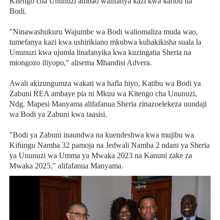
Kitengo cha Ununuzi ambao walifanya kazi kwa karibu na
Bodi.
"Ninawashukuru Wajumbe wa Bodi waliomaliza muda wao,
tumefanya kazi kwa ushirikiano mkubwa kuhakikisha suala la
Ununuzi kwa ujumla linafanyika kwa kuzingatia Sheria na
miongozo iliyopo," alisema Mhandisi Advera.
Awali akizungumza wakati wa hafla hiyo, Katibu wa Bodi ya
Zabuni REA ambaye pia ni Mkuu wa Kitengo cha Ununuzi,
Ndg. Mapesi Manyama alifafanua Sheria zinazoelekeza uundaji
wa Bodi ya Zabuni kwa taasisi.
"Bodi ya Zabuni inaundwa na kuendeshwa kwa mujibu wa
Kifungu Namba 32 pamoja na Jedwali Namba 2 ndani ya Sheria
ya Ununuzi wa Umma ya Mwaka 2023 na Kanuni zake za
Mwaka 2025," alifafanua Manyama.