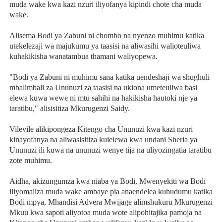
muda wake kwa kazi nzuri iliyofanya kipindi chote cha muda
wake.
Alisema Bodi ya Zabuni ni chombo na nyenzo muhimu katika
utekelezaji wa majukumu ya taasisi na aliwasihi walioteuliwa
kuhakikisha wanatambua thamani waliyopewa.
"Bodi ya Zabuni ni muhimu sana katika uendeshaji wa shughuli
mbalimbali za Ununuzi za taasisi na ukiona umeteuliwa basi
elewa kuwa wewe ni mtu sahihi na hakikisha hautoki nje ya
taratibu," alisisitiza Mkurugenzi Saidy.
Vilevile alikipongeza Kitengo cha Ununuzi kwa kazi nzuri
kinayofanya na aliwasisitiza kuielewa kwa undani Sheria ya
Ununuzi ili kuwa na ununuzi wenye tija na uliyozingatia taratibu
zote muhimu.
Aidha, akizungumza kwa niaba ya Bodi, Mwenyekiti wa Bodi
iliyomaliza muda wake ambaye pia anaendelea kuhudumu katika
Bodi mpya, Mhandisi Advera Mwijage alimshukuru Mkurugenzi
Mkuu kwa sapoti aliyotoa muda wote alipohitajika pamoja na