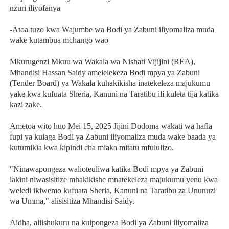
nzuri iliyofanya
-Atoa tuzo kwa Wajumbe wa Bodi ya Zabuni iliyomaliza muda
wake kutambua mchango wao
Mkurugenzi Mkuu wa Wakala wa Nishati Vijijini (REA),
Mhandisi Hassan Saidy ameielekeza Bodi mpya ya Zabuni
(Tender Board) ya Wakala kuhakikisha inatekeleza majukumu
yake kwa kufuata Sheria, Kanuni na Taratibu ili kuleta tija katika
kazi zake.
Ametoa wito huo Mei 15, 2025 Jijini Dodoma wakati wa hafla
fupi ya kuiaga Bodi ya Zabuni iliyomaliza muda wake baada ya
kutumikia kwa kipindi cha miaka mitatu mfululizo.
"Ninawapongeza walioteuliwa katika Bodi mpya ya Zabuni
lakini niwasisitize mhakikishe mnatekeleza majukumu yenu kwa
weledi ikiwemo kufuata Sheria, Kanuni na Taratibu za Ununuzi
wa Umma," alisisitiza Mhandisi Saidy.
Aidha, aliishukuru na kuipongeza Bodi ya Zabuni iliyomaliza