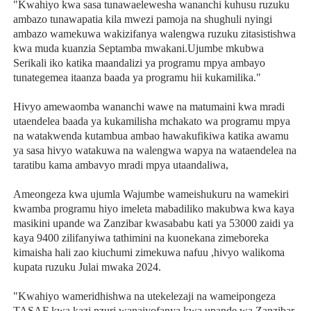
"Kwahiyo kwa sasa tunawaelewesha wananchi kuhusu ruzuku
ambazo tunawapatia kila mwezi pamoja na shughuli nyingi
ambazo wamekuwa wakizifanya walengwa ruzuku zitasistishwa
kwa muda kuanzia Septamba mwakani.Ujumbe mkubwa
Serikali iko katika maandalizi ya programu mpya ambayo
tunategemea itaanza baada ya programu hii kukamilika."
Hivyo amewaomba wananchi wawe na matumaini kwa mradi
utaendelea baada ya kukamilisha mchakato wa programu mpya
na watakwenda kutambua ambao hawakufikiwa katika awamu
ya sasa hivyo watakuwa na walengwa wapya na wataendelea na
taratibu kama ambavyo mradi mpya utaandaliwa,
Ameongeza kwa ujumla Wajumbe wameishukuru na wamekiri
kwamba programu hiyo imeleta mabadiliko makubwa kwa kaya
masikini upande wa Zanzibar kwasababu kati ya 53000 zaidi ya
kaya 9400 zilifanyiwa tathimini na kuonekana zimeboreka
kimaisha hali zao kiuchumi zimekuwa nafuu ,hivyo walikoma
kupata ruzuku Julai mwaka 2024.
"Kwahiyo wameridhishwa na utekelezaji na wameipongeza
TASAF kwa kazi nzuri wanaiyofanya kwa upande wa Zanzibar