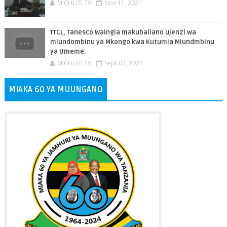
MICHUZI TV
Nov 11, 2021
TTCL, Tanesco Waingia makubaliano ujenzi wa
miundombinu ya Mkongo kwa Kutumia Miundmbinu
ya Umeme.
MICHUZI TV
Sept 07, 2021
MIAKA 60 YA MUUNGANO