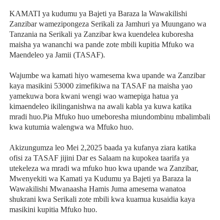
KAMATI ya kudumu ya Bajeti ya Baraza la Wawakilishi
Zanzibar wamezipongeza Serikali za Jamhuri ya Muungano wa
Tanzania na Serikali ya Zanzibar kwa kuendelea kuboresha
maisha ya wananchi wa pande zote mbili kupitia Mfuko wa
Maendeleo ya Jamii
(TASAF).
Wajumbe wa kamati hiyo wamesema kwa upande wa Zanzibar
kaya masikini 53000 zimefikiwa na TASAF na maisha yao
yamekuwa bora kwani wengi wao wamepiga hatua ya
kimaendeleo ikilinganishwa na awali kabla ya kuwa katika
mradi huo.Pia Mfuko huo umeboresha miundombinu mbalimbali
kwa kutumia walengwa wa Mfuko huo.
Akizungumza leo Mei 2,2025 baada ya kufanya ziara katika
ofisi za TASAF jijini Dar es Salaam na kupokea taarifa ya
utekeleza wa mradi wa mfuko huo kwa upande wa Zanzibar,
Mwenyekiti wa Kamati ya Kudumu ya Bajeti ya Baraza la
Wawakilishi Mwanaasha Hamis Juma amesema wanatoa
shukrani kwa Serikali zote mbili kwa kuamua kusaidia kaya
masikini kupitia Mfuko huo.