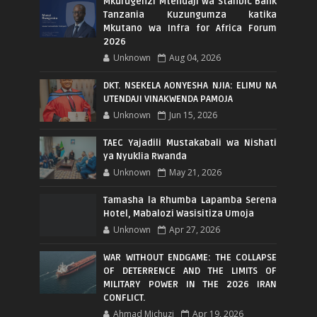
Mkurugenzi Mtendaji wa Stanbic Bank
Tanzania Kuzungumza katika
Mkutano wa Infra for Africa Forum
2026
Unknown
Aug 04, 2026
DKT. NSEKELA AONYESHA NJIA: ELIMU NA
UTENDAJI VINAKWENDA PAMOJA
Unknown
Jun 15, 2026
TAEC Yajadili Mustakabali wa Nishati
ya Nyuklia Rwanda
Unknown
May 21, 2026
Tamasha la Rhumba Lapamba Serena
Hotel, Mabalozi Wasisitiza Umoja
Unknown
Apr 27, 2026
WAR WITHOUT ENDGAME: THE COLLAPSE
OF DETERRENCE AND THE LIMITS OF
MILITARY POWER IN THE 2026 IRAN
CONFLICT.
Ahmad Michuzi
Apr 19, 2026