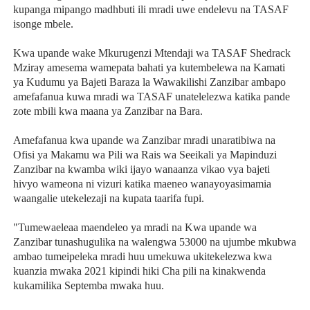
kupanga mipango madhbuti ili mradi uwe endelevu na TASAF
isonge mbele.
Kwa upande wake Mkurugenzi Mtendaji wa TASAF Shedrack
Mziray amesema wamepata bahati ya kutembelewa na Kamati
ya Kudumu ya Bajeti Baraza la Wawakilishi Zanzibar ambapo
amefafanua kuwa mradi wa TASAF unatelelezwa katika pande
zote mbili kwa maana ya Zanzibar na Bara.
Amefafanua kwa upande wa Zanzibar mradi unaratibiwa na
Ofisi ya Makamu wa Pili wa Rais wa Seeikali ya Mapinduzi
Zanzibar na kwamba wiki ijayo wanaanza vikao vya bajeti
hivyo wameona ni vizuri katika maeneo wanayoyasimamia
waangalie utekelezaji na kupata taarifa fupi.
"Tumewaeleaa maendeleo ya mradi na Kwa upande wa
Zanzibar tunashugulika na walengwa 53000 na ujumbe mkubwa
ambao tumeipeleka mradi huu umekuwa ukitekelezwa kwa
kuanzia mwaka 2021 kipindi hiki Cha pili na kinakwenda
kukamilika Septemba mwaka huu.