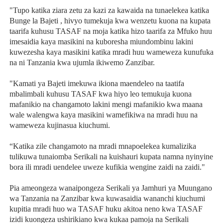
"Tupo katika ziara zetu za kazi za kawaida na tunaelekea katika
Bunge la Bajeti , hivyo tumekuja kwa wenzetu kuona na kupata
taarifa kuhusu TASAF na moja katika hizo taarifa za Mfuko huu
imesaidia kaya masikini na kuboresha miundombinu lakini
kuwezesha kaya masikini katika mradi huu wameweza kunufuka
na ni Tanzania kwa ujumla ikiwemo Zanzibar.
"Kamati ya Bajeti imekuwa ikiona maendeleo na taatifa
mbalimbali kuhusu TASAF kwa hiyo leo temukuja kuona
mafanikio na changamoto lakini mengi mafanikio kwa maana
wale walengwa kaya masikini wamefikiwa na mradi huu na
wameweza kujinasua kiuchumi.
“Katika zile changamoto na mradi mnapoelekea kumalizika
tulikuwa tunaiomba Serikali na kuishauri kupata namna nyinyine
bora ili mradi uendelee uweze kufikia wengine zaidi na zaidi."
Pia ameongeza wanaipongeza Serikali ya Jamhuri ya Muungano
wa Tanzania na Zanzibar kwa kuwasaidia wananchi kiuchumi
kupitia mradi huo wa TASAF huku akitoa neno kwa TASAF
izidi kuongeza ushirikiano kwa kukaa pamoja na Serikali