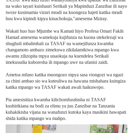
na wako tayari kuishauri Serikali ya Mapinduzi Zanzibar ili nayo
iweze kusimamia vizuri mradi na kuongeza bajeti katika mradi
huu kwa kipindi kipya kinachokuja,"amesema Mziray.
Wakati huo huo Mjumbe wa Kamati hiyo Profesa Omari Fakih
Hamad amesema wamekuja kujifunza na kuona utekelezaji wa
shughuli mbalimbali za TASAF na wamejifunza kwamba
changamoto ambazo zimekuwa zikilalamikiwa mpango kwa
awamu zilizopita mpya unaokuja na kuendelea Serikali
imekusudia kuboresha ili mpango uwe na ufanisi zaidi.
Ametoa mfano katika muongozo mpya sasa viongozi wa ngazi
za chini ambao sio wa kuteuliwa na hawana mishahara kuingiza
katika mpango wa TASAF wakati awali haikuwepo.
Pia amesisitiza kwamba kilichomfurahisha ni TASAF
kushirikiana na bodi za elimu ya juu Zanzibar na Tanzania
kuhakikisha vijana na wanafunzi kutoka kaya masikini hawapati
shida katika mpango wa malipo.