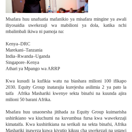
Msafara huu unafuatia mafanikio ya misafara mingine ya awali
iliyosaidia uwekezaji wa mabilioni ya dola, katika nchi
mbalimbali ikiwa ni pamoja na:
Kenya–DRC
Marekani–Tanzania
India–Rwanda–Uganda
Singapore–Kenya
Athari ya Mpango wa ARRP
Kwa kusudi la kufikia watu na biashara milioni 100 ifikapo
2030. Equity Group inatarajia kurejesha asilimia 2 ya pato la
taifa Afrika Mashariki kwenye sekta binafsi na kuunda ajira
milioni 50 barani Afrika.
Msafara huu unaonesha jitihada za Equity Group kuimarisha
ushirikiano wa kiuchumi na kuvumbua fursa kwa wawekezaji
kimataifa. Kwa kushirikiana na serikali na sekta binafsi, Afrika
Mashariki inaweza kuwa kivutio kikuu cha uwekezaji na ustawi