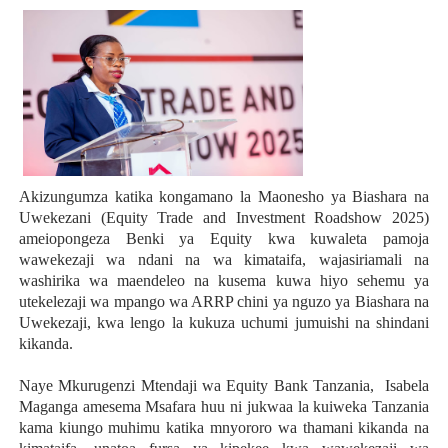
Akizungumza katika
kongamano la Maonesho ya Biashara na
Uwekezani (
Equity Trade and Investment Roadshow 2025)
ameiopongeza Benki ya Equity kwa kuwaleta pamoja
wawekezaji wa ndani na wa kimataifa, wajasiriamali na
washirika wa maendeleo na kusema kuwa hiyo sehemu ya
utekelezaji wa mpango wa ARRP chini ya nguzo ya Biashara na
Uwekezaji, kwa lengo la kukuza uchumi jumuishi na shindani
kikanda.
Naye Mkurugenzi Mtendaji wa Equity Bank Tanzania, Isabela
Maganga amesema Msafara huu ni jukwaa la kuiweka Tanzania
kama kiungo muhimu katika mnyororo wa thamani kikanda na