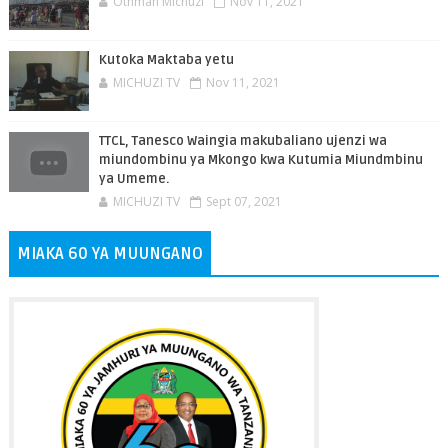
Othman Michuzi
Nov 11, 2021
Kutoka Maktaba yetu
MICHUZI TV
Nov 11, 2021
TTCL, Tanesco Waingia makubaliano ujenzi wa
miundombinu ya Mkongo kwa Kutumia Miundmbinu
ya Umeme.
MICHUZI TV
Sept 07, 2021
MIAKA 60 YA MUUNGANO