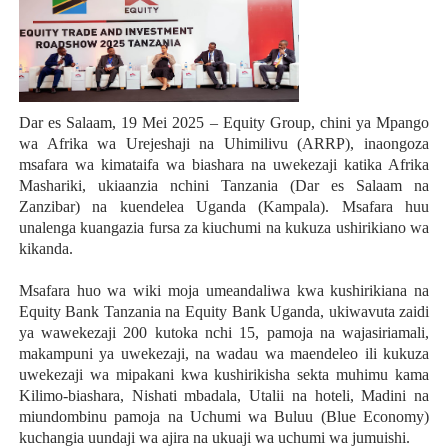
Dar es Salaam, 19 Mei 2025 – Equity Group, chini ya Mpango
wa Afrika wa Urejeshaji na Uhimilivu (ARRP), inaongoza
msafara wa kimataifa wa biashara na uwekezaji katika Afrika
Mashariki, ukiaanzia nchini Tanzania (Dar es Salaam na
Zanzibar) na kuendelea Uganda (Kampala). Msafara huu
unalenga kuangazia fursa za kiuchumi na kukuza ushirikiano wa
kikanda.
Msafara huo wa wiki moja umeandaliwa kwa kushirikiana na
Equity Bank Tanzania na Equity Bank Uganda, ukiwavuta zaidi
ya wawekezaji 200 kutoka nchi 15, pamoja na wajasiriamali,
makampuni ya uwekezaji, na wadau wa maendeleo ili kukuza
uwekezaji wa mipakani kwa kushirikisha sekta muhimu kama
Kilimo-biashara, Nishati mbadala, Utalii na hoteli, Madini na
miundombinu pamoja na Uchumi wa Buluu (Blue Economy)
kuchangia uundaji wa ajira na ukuaji wa uchumi wa jumuishi.