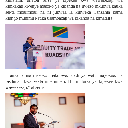
kimataifa, unatoa fursa ya kipekee kwa wawekezaji wa
kimkakati kwenye masoko ya kikanda na uwezo mkubwa katika
sekta mbalimbali na ni jukwaa la kuiweka Tanzania kama
kiungo muhimu katika usambazaji wa kikanda na kimataifa.
"Tanzania ina masoko makubwa, idadi ya watu inayokua, na
rasilimali kwa sekta mbalimbali. Hii ni fursa ya kipekee kwa
wawekezaji." alisema.