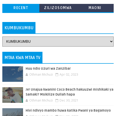
RECENT
ZILIZOSOMWA
MAONI
ZAIDI
KUMBUKUMBU
MTAA KWA MTAA TV
Huu ndio Uzuri wa Zanzibar
Othman Michuzi
Apr 02, 2023
Je! Unajua kwanini Coco Beach hakuuzwi mishikaki ya
Samaki? Msikilize Dullah hapa
Othman Michuzi
Dec 30, 2021
Hivi ndivyo mambo huwa katika Pwani ya Bagamoyo