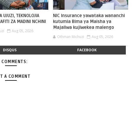
 UJUZI, TEKNOLOJIA
NIC Insurance yawataka wananchi
FITI ZA MADINI NCHINI
kutumia Bima ya Maisha ya
Majaliwa kujiwekea malengo
uzi
Aug 05, 2026
Othman Michuzi
Aug 05, 2026
DISQUS
FACEBOOK
 COMMENTS:
T A COMMENT