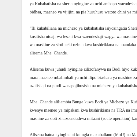
ya Kubahatisha na sheria nyingine za nchi ambapo waendesh
bidhaa, maeneo ya vijijini na pia huruhusu watoto chini ya m
“Ili kukabiliana na michezo ya kubahatisha isiyozingatia Sh
kusitisha utoaji wa leseni kwa waendeshaji wapya wa mashine
wa mashine za sloti nchi nzima kwa kushirikiana na mamlak
alisema Mhe. Chande.
Alisema kuwa juhudi nyingine zilizofanywa na Bodi hiyo ku
mara maeneo mbalimbali ya nchi ilipo biashara ya mashine za
uzalishaji na pindi wanapojihusisha na michezo ya kubahatish
Mhe. Chande aliliambia Bunge kuwa Bodi ya Michezo ya Kubah
kwenye maeneo ya mipakani kwa kushirikiana na TRA na imea
mashine za sloti zinazoendeshwa mitaani (route operation) k
Alisema hatua nyingine ni kuingia makubaliano (MoU) na Mam