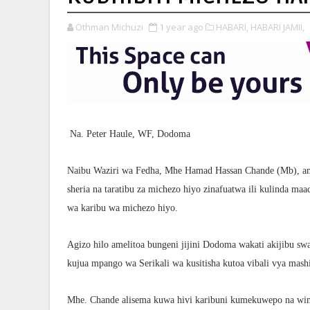
Othman Michuzi
1 year ago
HABARI,
HABARI JAMII,
Na. Peter Haule, WF, Dodoma
Naibu Waziri wa Fedha, Mhe Hamad Hassan Chande (Mb), ame
sheria na taratibu za michezo hiyo zinafuatwa ili kulinda ma
wa karibu wa michezo hiyo.
Agizo hilo amelitoa bungeni jijini Dodoma wakati akijibu 
kujua mpango wa Serikali wa kusitisha kutoa vibali vya mash
Mhe. Chande alisema kuwa hivi karibuni kumekuwepo na wimbi