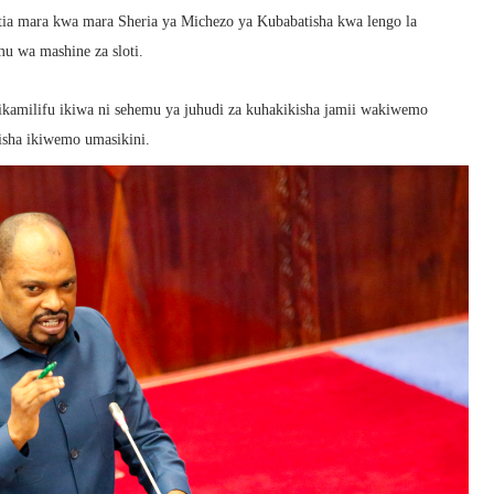
tia mara kwa mara Sheria ya Michezo ya Kubabatisha kwa lengo la
u wa mashine za sloti.
kikamilifu ikiwa ni sehemu ya juhudi za kuhakikisha jamii wakiwemo
tisha ikiwemo umasikini.