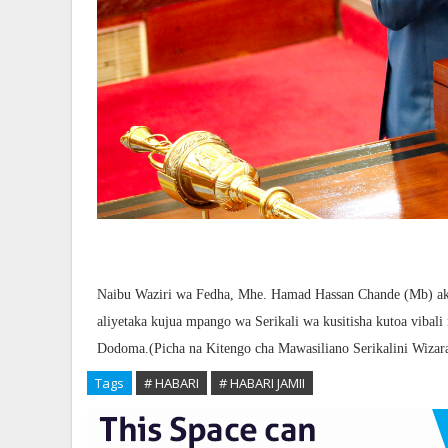
Naibu Waziri wa Fedha, Mhe. Hamad Hassan Chande (Mb) a
aliyetaka kujua mpango wa Serikali wa kusitisha kutoa vibali
Dodoma.(Picha na Kitengo cha Mawasiliano Serikalini Wiza
Tags
# HABARI
# HABARI JAMII