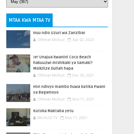
MTAA KWA MTAA TV
Huu ndio Uzuri wa Zanzibar
Othman Michuzi
Apr 02, 2023
Je! Unajua kwanini Coco Beach
hakuuzwi mishikaki ya Samaki?
Msikilize Dullah hapa
Othman Michuzi
Dec 30, 2021
Hivi ndivyo mambo huwa katika Pwani
ya Bagamoyo
Othman Michuzi
Nov 11, 2021
Kutoka Maktaba yetu
MICHUZI TV
Nov 11, 2021