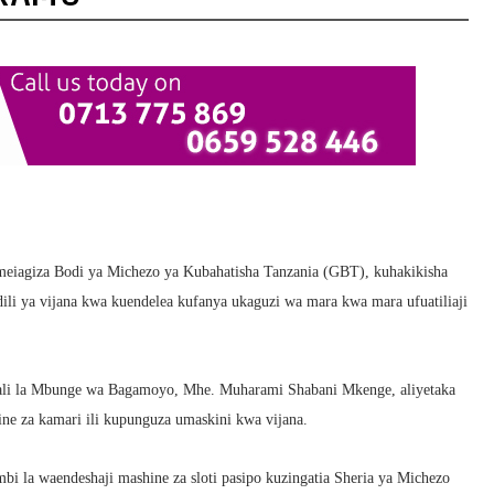
iagiza Bodi ya Michezo ya Kubahatisha Tanzania (GBT), kuhakikisha
adili ya vijana kwa kuendelea kufanya ukaguzi wa mara kwa mara ufuatiliaji
swali la Mbunge wa Bagamoyo, Mhe. Muharami Shabani Mkenge, aliyetaka
ine za kamari ili kupunguza umaskini kwa vijana.
 la waendeshaji mashine za sloti pasipo kuzingatia Sheria ya Michezo