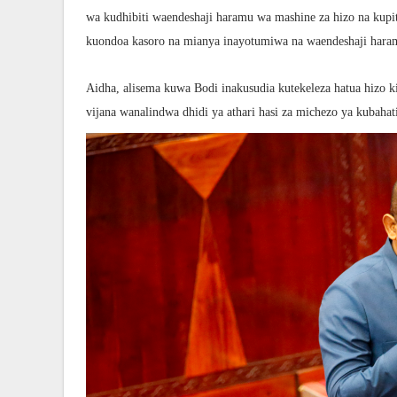
wa kudhibiti waendeshaji haramu wa mashine za hizo na kupi
kuondoa kasoro na mianya inayotumiwa na waendeshaji haram
Aidha, alisema kuwa Bodi inakusudia kutekeleza hatua hizo 
vijana wanalindwa dhidi ya athari hasi za michezo ya kubaha