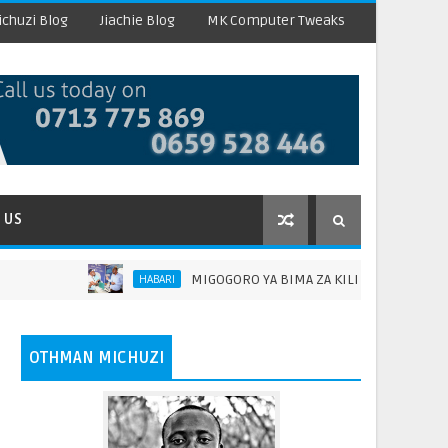
chuzi Blog
Jiachie Blog
MK Computer Tweaks
 US
MIGOGORO YA BIMA ZA KILIMO KUTATULIWA NA TIO
HABARI
OTHMAN MICHUZI