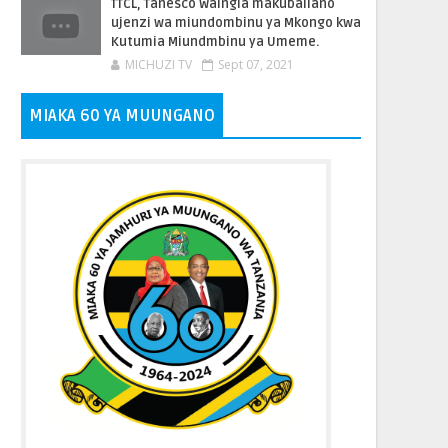
TTCL, Tanesco Waingia makubaliano
ujenzi wa miundombinu ya Mkongo kwa
Kutumia Miundmbinu ya Umeme.
MICHUZI TV
Sept 07, 2021
MIAKA 60 YA MUUNGANO