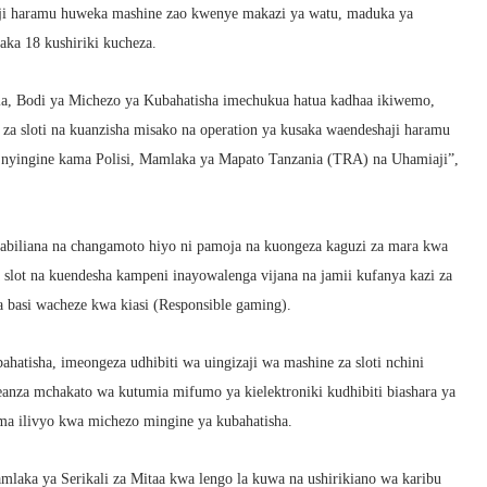
aji haramu huweka mashine zao kwenye makazi ya watu, maduka ya
iaka 18 kushiriki kucheza.
eria, Bodi ya Michezo ya Kubahatisha imechukua hatua kadhaa ikiwemo,
 za sloti na kuanzisha misako na operation ya kusaka waendeshaji haramu
a nyingine kama Polisi, Mamlaka ya Mapato Tanzania (TRA) na Uhamiaji”,
kabiliana na changamoto hiyo ni pamoja na kuongeza kaguzi za mara kwa
 slot na kuendesha kampeni inayowalenga vijana na jamii kufanya kazi za
a basi wacheze kwa kiasi (Responsible gaming).
atisha, imeongeza udhibiti wa uingizaji wa mashine za sloti nchini
nza mchakato wa kutumia mifumo ya kielektroniki kudhibiti biashara ya
ama ilivyo kwa michezo mingine ya kubahatisha.
laka ya Serikali za Mitaa kwa lengo la kuwa na ushirikiano wa karibu