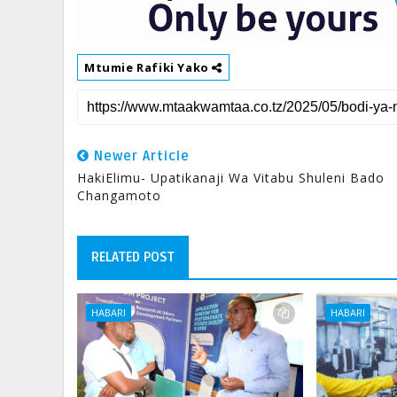
Mtumie Rafiki Yako
Newer Article
HakiElimu- Upatikanaji Wa Vitabu Shuleni Bado
Changamoto
RELATED POST
HABARI
HABARI