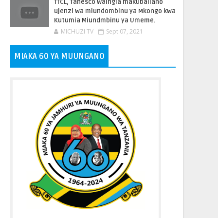
TTCL, Tanesco Waingia makubaliano
ujenzi wa miundombinu ya Mkongo kwa
Kutumia Miundmbinu ya Umeme.
MICHUZI TV
Sept 07, 2021
MIAKA 60 YA MUUNGANO