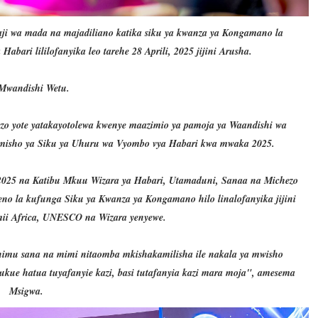
aji wa mada na majadiliano katika siku ya kwanza ya Kongamano la
ari lililofanyika leo tarehe 28 Aprili, 2025 jijini Arusha.
Mwandishi Wetu.
ezo yote yatakayotolewa kwenye maazimio ya pamoja ya Waandishi wa
misho ya Siku ya Uhuru wa Vyombo vya Habari kwa mwaka 2025.
li, 2025 na Katibu Mkuu Wizara ya Habari, Utamaduni, Sanaa na Michezo
no la kufunga Siku ya Kwanza ya Kongamano hilo linalofanyika jijini
mii Africa, UNESCO na Wizara yenyewe.
himu sana na mimi nitaomba mkishakamilisha ile nakala ya mwisho
chukue hatua tuyafanyie kazi, basi tutafanyia kazi mara moja", amesema
Msigwa.