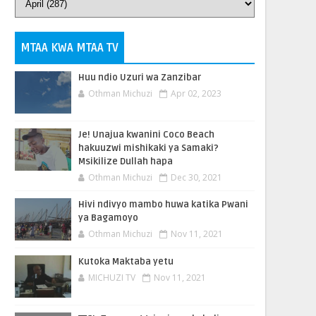
MTAA KWA MTAA TV
Huu ndio Uzuri wa Zanzibar
Othman Michuzi
Apr 02, 2023
Je! Unajua kwanini Coco Beach
hakuuzwi mishikaki ya Samaki?
Msikilize Dullah hapa
Othman Michuzi
Dec 30, 2021
Hivi ndivyo mambo huwa katika Pwani
ya Bagamoyo
Othman Michuzi
Nov 11, 2021
Kutoka Maktaba yetu
MICHUZI TV
Nov 11, 2021