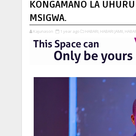
KONGAMANO LA UHURU 
MSIGWA.
Kajunason
1 year ago
HABARI,
HABARI JAMII,
HABA