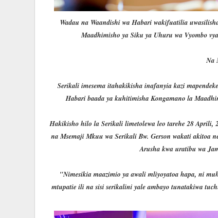
Wadau na Waandishi wa Habari wakifuatilia uwasilish
Maadhimisho ya Siku ya Uhuru wa Vyombo vya Hab
Na 
Serikali imesema itahakikisha inafanyia kazi mapendek
Habari baada ya kuhitimisha Kongamano la Maadhi
Hakikisho hilo la Serikali limetolewa leo tarehe 28 Apri
na Msemaji Mkuu wa Serikali Bw. Gerson wakati akitoa ne
Arusha kwa uratibu wa Ja
"Nimesikia maazimio ya awali mliyoyatoa hapa, ni mu
mtupatie ili na sisi serikalini yale ambayo tunatakiwa tu