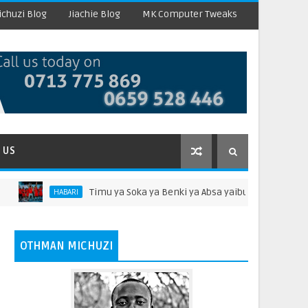
chuzi Blog
Jiachie Blog
MK Computer Tweaks
 US
Timu ya Soka ya Benki ya Absa yaibuka kidedea ligi ya Chama cha
I
OTHMAN MICHUZI