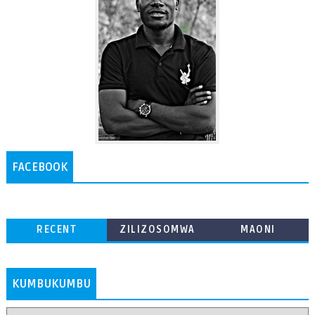
FACEBOOK
RECENT
ZILIZOSOMWA
MAONI
ZAIDI
KUMBUKUMBU