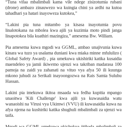
“Tuna vifaa mbalimbali kama vile ndege zisizotumia rubani
(drone) ambazo zinauwezo wa kuingia chini ya ardhi na kutoa
tahadhari ya hatari inayoweza kutokea,”
“Lakini pia tuna mitambo ya kisasa inayotumia povu
linalotokana na mbolea kwa ajili ya kuzimia moto pindi janga
linapotokea bila kuathiri mazingiza,” amesema Bw. William.
Pia amesema kuwa mgodi wa GGML, ambao unajivunia kuwa
kinara wa tuzo ya usalama duniani kwa miaka minne mfululizo (
Global Safety Award) , pia umekuwa ukishiriki katika kusaidia
maendeleo ya jamii ikiwemo ujenzi wa takriban madarasa 100
pamoja na zaidi ya zahanati na vituo vya afya 50 ili kuunga
mkono juhudi za Serikali inayoongozwa na Rais Samia Suluhu
Hassan.
Lakini pia imekuwa ikitoa msaada wa fedha kupitia mpango
unaoitwa 'Kili Challenge' kwa ajili ya kuwasaidia watu
wanaoishi na Virusi vya Ukimwi (VVU) ili kuwasaidia kuwa na
afya njema na kushiriki katika shughuli mbalimbali za ujenzi wa
taifa.
Mgodi wa GGML umekuwa ukichukua jitihada mbalimbali za