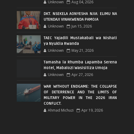
Unknown
Aug 04, 2026
DKT. NSEKELA AONYESHA NJIA: ELIMU NA
UTENDAJI VINAKWENDA PAMOJA
Unknown
Jun 15, 2026
TAEC Yajadili Mustakabali wa Nishati
ya Nyuklia Rwanda
Unknown
May 21, 2026
Tamasha la Rhumba Lapamba Serena
Hotel, Mabalozi Wasisitiza Umoja
Unknown
Apr 27, 2026
WAR WITHOUT ENDGAME: THE COLLAPSE
OF DETERRENCE AND THE LIMITS OF
MILITARY POWER IN THE 2026 IRAN
CONFLICT.
Ahmad Michuzi
Apr 19, 2026