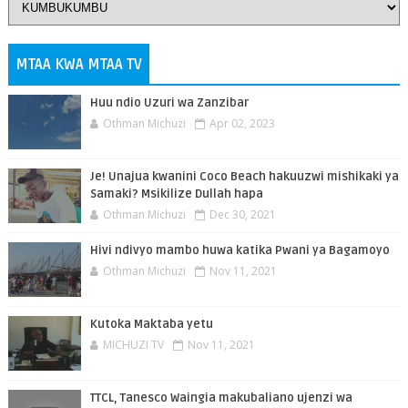
MTAA KWA MTAA TV
Huu ndio Uzuri wa Zanzibar
Othman Michuzi
Apr 02, 2023
Je! Unajua kwanini Coco Beach hakuuzwi mishikaki ya
Samaki? Msikilize Dullah hapa
Othman Michuzi
Dec 30, 2021
Hivi ndivyo mambo huwa katika Pwani ya Bagamoyo
Othman Michuzi
Nov 11, 2021
Kutoka Maktaba yetu
MICHUZI TV
Nov 11, 2021
TTCL, Tanesco Waingia makubaliano ujenzi wa