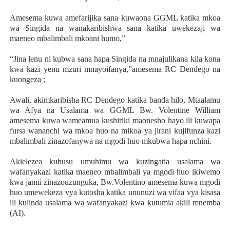
Amesema kuwa amefarijika sana kuwaona GGML katika mkoa
wa Singida na wanakaribishwa sana katika uwekezaji wa
maeneo mbalimbali mkoani humo,”
“Jina lenu ni kubwa sana hapa Singida na mnajulikana kila kona
kwa kazi yenu mzuri mnayoifanya,”amesema RC Dendego na
kuongeza ;
Awali, akimkaribisha RC Dendego katika banda hilo, Mtaalamu
wa Afya na Usalama wa GGML Bw. Volentine William
amesema kuwa wameamua kushiriki maonesho hayo ili kuwapa
fursa wananchi wa mkoa huo na mikoa ya jirani kujifunza kazi
mbalimbali zinazofanywa na mgodi huo mkubwa hapa nchini.
Akielezea kuhusu umuhimu wa kuzingatia usalama wa
wafanyakazi katika maeneo mbalimbali ya mgodi huo ikiwemo
kwa jamii zinazouzunguka, Bw.Volentino amesema kuwa mgodi
huo umewekeza vya kutosha katika ununuzi wa vifaa vya kisasa
ili kulinda usalama wa wafanyakazi kwa kutumia akili mnemba
(AI).