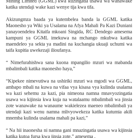
Mining Limited (GGML) kwa kuzingatia usawa wa wanawake
katika utendaji wake kazi wenye tija kwa tifa.
Akizungmza baada ya kutembelea banda la GGML katika
Maonesho ya Wiki ya Usalama na Afya Mahali Pa Kazi Duniani
yanayoendelea Kitaifa mkoani Singida, RC Dendego amesema
kampuni ya GGML imekuwa na mchango mkubwa katika
maendeleo ya sekta ya madini na kuchangia ukuaji uchumi wa
taifa kupitia uwekezaji ilioufanya.
“ Nimefurahishwa sana kuona mpangilio mzuri wa mabanda
mbalimbali katika maonesho haya,”
“Kipekee nimevutiwa na ushiriki mzuri wa mgodi wa GGML,
ambapo mbali na kuwa na vifaa vya kisasa vya kulinda usalama
wa kazi sehemu za kazi, pia nimeona namna mnavyozingatia
usawa wa kijinsia kwa kuja na watalaamu mbalimbali wa jinsia
zote wanawake na wanaume wakielezea maeneo mbalimbali ya
utendaji kazi wenu namna mlivyowekeza katika kutumia akili
mnemba kulinda usalama mahali pa kazi,”
“ Na hii inaonesha ni namna gani mnazingatia usawa wa kijinsia
katika kutoa fursa kwa jinsia zote,” amesema .