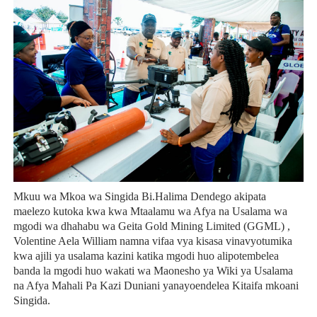
Mkuu wa Mkoa wa Singida Bi.Halima Dendego akipata
maelezo kutoka kwa kwa Mtaalamu wa Afya na Usalama wa
mgodi wa dhahabu wa Geita Gold Mining Limited (GGML) ,
Volentine Aela William namna vifaa vya kisasa vinavyotumika
kwa ajili ya usalama kazini katika mgodi huo alipotembelea
banda la mgodi huo wakati wa Maonesho ya Wiki ya Usalama
na Afya Mahali Pa Kazi Duniani yanayoendelea Kitaifa mkoani
Singida.