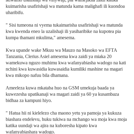
kuimarisha usafirishaji wa matunda kama malighafi ili kuondoa
uharibifu.
" Sisi tumeona ni vyema tukaimarisha usafirishaji wa matunda
kwa kwenda eneo la uzalishaji ili yasiharibike na kupotea pia
kumpa thamani mkulima," amesema.
Kwa upande wake Mkuu wa Mauzo na Masoko wa EFTA
Tanzania, Clerius Asiel amesema kwa zaidi ya miaka 20
wamekuwa nguzo muhimu kwa wafanyabiasha wadogo na kati
nchini kwa kuwasidia kuwasaidia kumiliki mashine na magari
kwa mikopo nafuu bila dhamana.
Ameeleza kuwa mkataba huo na GSM umekuja baada ya
kuwezesha upatikanaji wa magari zaidi ya 60 ya kusambaza
bidhaa za kampuni hiyo.
" Hatua hii ni kielelezo cha maono yetu ya pamoja ya kukuza
biashara endelevu, huku tukiwa na mchango wa moja kwa moja
katika uundaji wa ajira na kuboresha kipato kwa
wafanyabiashara wadogo.