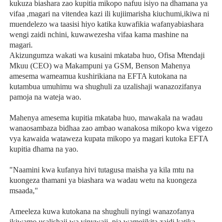
kukuza biashara zao kupitia mikopo nafuu isiyo na dhamana ya
vifaa ,magari na vitendea kazi ili kujiimarisha kiuchumi,ikiwa ni
muendelezo wa taasisi hiyo katika kuwafikia wafanyabiashara
wengi zaidi nchini, kuwawezesha vifaa kama mashine na
magari.
Akizungumza wakati wa kusaini mkataba huo, Ofisa Mtendaji
Mkuu (CEO) wa Makampuni ya GSM, Benson Mahenya
amesema wameamua kushirikiana na EFTA kutokana na
kutambua umuhimu wa shughuli za uzalishaji wanazozifanya
pamoja na wateja wao.
Mahenya amesema kupitia mkataba huo, mawakala na wadau
wanaosambaza bidhaa zao ambao wanakosa mikopo kwa vigezo
vya kawaida wataweza kupata mikopo ya magari kutoka EFTA
kupitia dhama na yao.
"Naamini kwa kufanya hivi tutagusa maisha ya kila mtu na
kuongeza thamani ya biashara wa wadau wetu na kuongeza
msaada,"
Ameeleza kuwa kutokana na shughuli nyingi wanazofanya
ikiwamo usalishaji wa vinywaji, pia wamejikita zaidi katika