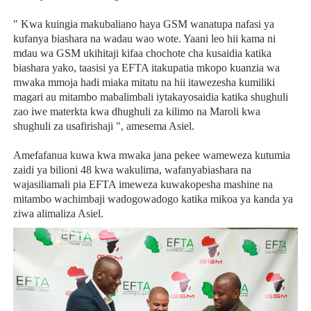
" Kwa kuingia makubaliano haya GSM wanatupa nafasi ya
kufanya biashara na wadau wao wote. Yaani leo hii kama ni
mdau wa GSM ukihitaji kifaa chochote cha kusaidia katika
biashara yako, taasisi ya EFTA itakupatia mkopo kuanzia wa
mwaka mmoja hadi miaka mitatu na hii itawezesha kumiliki
magari au mitambo mabalimbali iytakayosaidia katika shughuli
zao iwe materkta kwa dhughuli za kilimo na Maroli kwa
shughuli za usafirishaji ", amesema Asiel.
Amefafanua kuwa kwa mwaka jana pekee wameweza kutumia
zaidi ya bilioni 48 kwa wakulima, wafanyabiashara na
wajasiliamali pia EFTA imeweza kuwakopesha mashine na
mitambo wachimbaji wadogowadogo katika mikoa ya kanda ya
ziwa alimaliza Asiel.