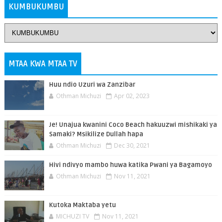
KUMBUKUMBU
MTAA KWA MTAA TV
Huu ndio Uzuri wa Zanzibar
Othman Michuzi
Apr 02, 2023
Je! Unajua kwanini Coco Beach hakuuzwi mishikaki ya
Samaki? Msikilize Dullah hapa
Othman Michuzi
Dec 30, 2021
Hivi ndivyo mambo huwa katika Pwani ya Bagamoyo
Othman Michuzi
Nov 11, 2021
Kutoka Maktaba yetu
MICHUZI TV
Nov 11, 2021