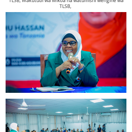
TLSB, Wakutubi wa Mikoa na watumishi wengine wa
TLSB,