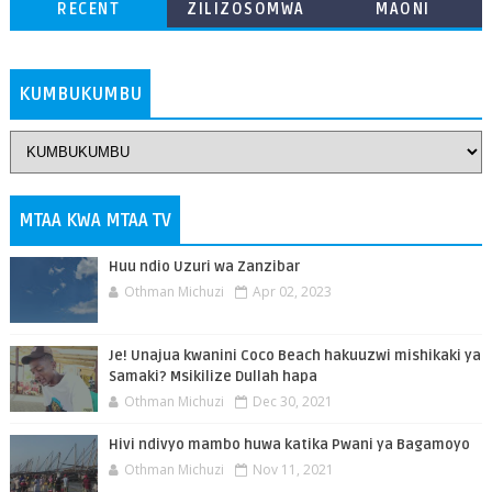
RECENT
ZILIZOSOMWA
MAONI
ZAIDI
KUMBUKUMBU
MTAA KWA MTAA TV
Huu ndio Uzuri wa Zanzibar
Othman Michuzi
Apr 02, 2023
Je! Unajua kwanini Coco Beach hakuuzwi mishikaki ya
Samaki? Msikilize Dullah hapa
Othman Michuzi
Dec 30, 2021
Hivi ndivyo mambo huwa katika Pwani ya Bagamoyo
Othman Michuzi
Nov 11, 2021