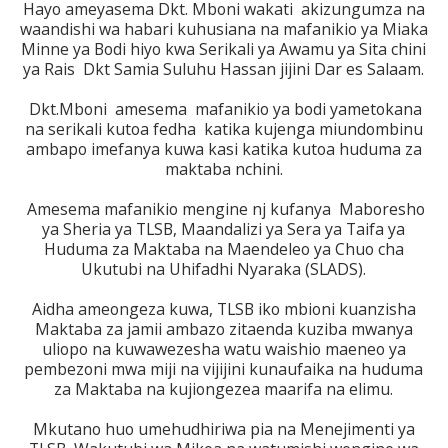
Hayo ameyasema Dkt. Mboni wakati akizungumza na
waandishi wa habari kuhusiana na mafanikio ya Miaka
Minne ya Bodi hiyo kwa Serikali ya Awamu ya Sita chini
ya Rais Dkt Samia Suluhu Hassan jijini Dar es Salaam.
Dkt.Mboni amesema mafanikio ya bodi yametokana
na serikali kutoa fedha katika kujenga miundombinu
ambapo imefanya kuwa kasi katika kutoa huduma za
maktaba nchini.
Amesema mafanikio mengine nj kufanya Maboresho
ya Sheria ya TLSB, Maandalizi ya Sera ya Taifa ya
Huduma za Maktaba na Maendeleo ya Chuo cha
Ukutubi na Uhifadhi Nyaraka (SLADS).
Aidha ameongeza kuwa, TLSB iko mbioni kuanzisha
Maktaba za jamii ambazo zitaenda kuziba mwanya
uliopo na kuwawezesha watu waishio maeneo ya
pembezoni mwa miji na vijijini kunaufaika na huduma
za Maktaba na kujiongezea maarifa na elimu.
Mkutano huo umehudhiriwa pia na Menejimenti ya