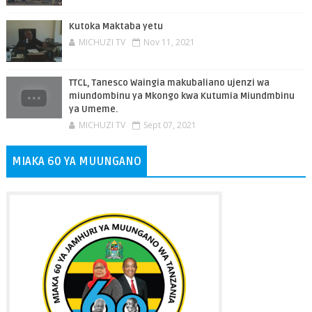
Kutoka Maktaba yetu
MICHUZI TV
Nov 11, 2021
TTCL, Tanesco Waingia makubaliano ujenzi wa
miundombinu ya Mkongo kwa Kutumia Miundmbinu
ya Umeme.
MICHUZI TV
Sept 07, 2021
MIAKA 60 YA MUUNGANO