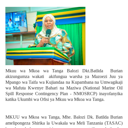
Mkuu wa Mkoa wa Tanga Balozi Dkt.Batlida Burian
akizungumza wakati akifungua warsha ya Mazoezi Juu ya
Mpango wa Taifa wa Kujiandaa na Kupambana na Umwagikaji
wa Mafuta Kwenye Bahari na Maziwa (National Marine Oil
Spill Response Contingency Plan - NMOSRCP) inayofanyika
katika Ukumbi wa Ofisi ya Mkuu wa Mkoa wa Tanga.
MKUU wa Mkoa wa Tanga, Mhe. Balozi Dk. Batilda Burian
amelipongeza Shirika la Uwakala wa Meli Tanzania (TASAC)