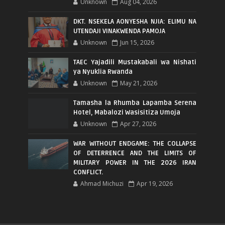
Unknown
Aug 04, 2026
DKT. NSEKELA AONYESHA NJIA: ELIMU NA
UTENDAJI VINAKWENDA PAMOJA
Unknown
Jun 15, 2026
TAEC Yajadili Mustakabali wa Nishati
ya Nyuklia Rwanda
Unknown
May 21, 2026
Tamasha la Rhumba Lapamba Serena
Hotel, Mabalozi Wasisitiza Umoja
Unknown
Apr 27, 2026
WAR WITHOUT ENDGAME: THE COLLAPSE
OF DETERRENCE AND THE LIMITS OF
MILITARY POWER IN THE 2026 IRAN
CONFLICT.
Ahmad Michuzi
Apr 19, 2026