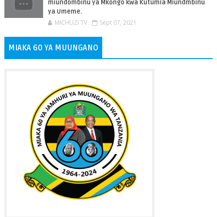
miundombinu ya Mkongo kwa Kutumia Miundmbinu
ya Umeme.
MICHUZI TV
Sept 07, 2021
MIAKA 60 YA MUUNGANO