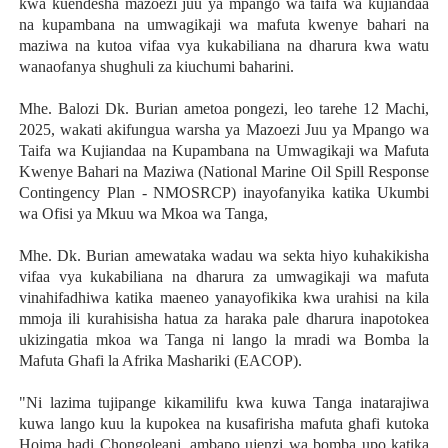
kwa kuendesha mazoezi juu ya mpango wa taifa wa kujiandaa
na kupambana na umwagikaji wa mafuta kwenye bahari na
maziwa na kutoa vifaa vya kukabiliana na dharura kwa watu
wanaofanya shughuli za kiuchumi baharini.
Mhe. Balozi Dk. Burian ametoa pongezi, leo tarehe 12 Machi,
2025, wakati akifungua warsha ya Mazoezi Juu ya Mpango wa
Taifa wa Kujiandaa na Kupambana na Umwagikaji wa Mafuta
Kwenye Bahari na Maziwa (National Marine Oil Spill Response
Contingency Plan - NMOSRCP) inayofanyika katika Ukumbi
wa Ofisi ya Mkuu wa Mkoa wa Tanga,
Mhe. Dk. Burian amewataka wadau wa sekta hiyo kuhakikisha
vifaa vya kukabiliana na dharura za umwagikaji wa mafuta
vinahifadhiwa katika maeneo yanayofikika kwa urahisi na kila
mmoja ili kurahisisha hatua za haraka pale dharura inapotokea
ukizingatia mkoa wa Tanga ni lango la mradi wa Bomba la
Mafuta Ghafi la Afrika Mashariki (EACOP).
"Ni lazima tujipange kikamilifu kwa kuwa Tanga inatarajiwa
kuwa lango kuu la kupokea na kusafirisha mafuta ghafi kutoka
Hoima hadi Chongoleani, ambapo ujenzi wa bomba upo katika