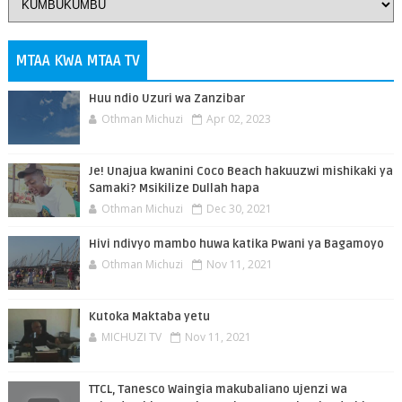
MTAA KWA MTAA TV
Huu ndio Uzuri wa Zanzibar
Othman Michuzi
Apr 02, 2023
Je! Unajua kwanini Coco Beach hakuuzwi mishikaki ya
Samaki? Msikilize Dullah hapa
Othman Michuzi
Dec 30, 2021
Hivi ndivyo mambo huwa katika Pwani ya Bagamoyo
Othman Michuzi
Nov 11, 2021
Kutoka Maktaba yetu
MICHUZI TV
Nov 11, 2021
TTCL, Tanesco Waingia makubaliano ujenzi wa