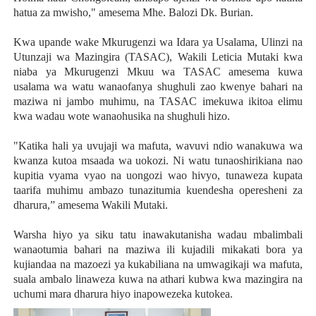
hatua za mwisho," amesema Mhe. Balozi Dk. Burian.
Kwa upande wake Mkurugenzi wa Idara ya Usalama, Ulinzi na
Utunzaji wa Mazingira (TASAC), Wakili Leticia Mutaki kwa
niaba ya Mkurugenzi Mkuu wa TASAC amesema kuwa
usalama wa watu wanaofanya shughuli zao kwenye bahari na
maziwa ni jambo muhimu, na TASAC imekuwa ikitoa elimu
kwa wadau wote wanaohusika na shughuli hizo.
"Katika hali ya uvujaji wa mafuta, wavuvi ndio wanakuwa wa
kwanza kutoa msaada wa uokozi. Ni watu tunaoshirikiana nao
kupitia vyama vyao na uongozi wao hivyo, tunaweza kupata
taarifa muhimu ambazo tunazitumia kuendesha operesheni za
dharura,” amesema Wakili Mutaki.
Warsha hiyo ya siku tatu inawakutanisha wadau mbalimbali
wanaotumia bahari na maziwa ili kujadili mikakati bora ya
kujiandaa na mazoezi ya kukabiliana na umwagikaji wa mafuta,
suala ambalo linaweza kuwa na athari kubwa kwa mazingira na
uchumi mara dharura hiyo inapowezeka kutokea.