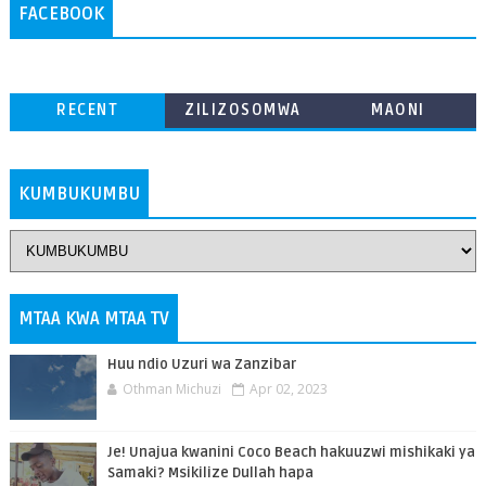
FACEBOOK
RECENT
ZILIZOSOMWA
MAONI
ZAIDI
KUMBUKUMBU
MTAA KWA MTAA TV
Huu ndio Uzuri wa Zanzibar
Othman Michuzi
Apr 02, 2023
Je! Unajua kwanini Coco Beach hakuuzwi mishikaki ya
Samaki? Msikilize Dullah hapa