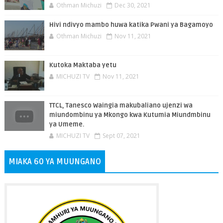
Othman Michuzi
Dec 30, 2021
Hivi ndivyo mambo huwa katika Pwani ya Bagamoyo
Othman Michuzi
Nov 11, 2021
Kutoka Maktaba yetu
MICHUZI TV
Nov 11, 2021
TTCL, Tanesco Waingia makubaliano ujenzi wa
miundombinu ya Mkongo kwa Kutumia Miundmbinu
ya Umeme.
MICHUZI TV
Sept 07, 2021
MIAKA 60 YA MUUNGANO