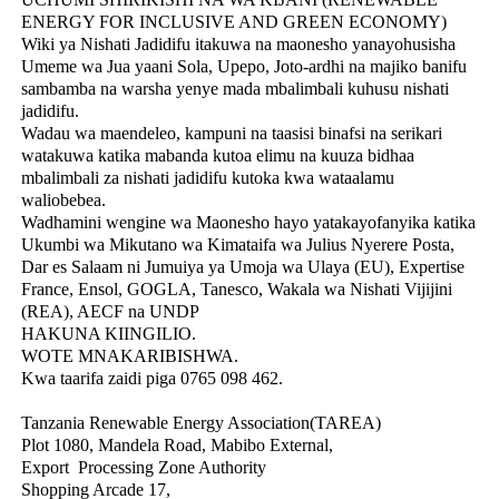
ENERGY FOR INCLUSIVE AND GREEN ECONOMY)
Wiki ya Nishati Jadidifu itakuwa na maonesho yanayohusisha
Umeme wa Jua yaani Sola, Upepo, Joto-ardhi na majiko banifu
sambamba na warsha yenye mada mbalimbali kuhusu nishati
jadidifu.
Wadau wa maendeleo, kampuni na taasisi binafsi na serikari
watakuwa katika mabanda kutoa elimu na kuuza bidhaa
mbalimbali za nishati jadidifu kutoka kwa wataalamu
waliobebea.
Wadhamini wengine wa Maonesho hayo yatakayofanyika katika
Ukumbi wa Mikutano wa Kimataifa wa Julius Nyerere Posta,
Dar es Salaam ni Jumuiya ya Umoja wa Ulaya (EU), Expertise
France, Ensol, GOGLA, Tanesco, Wakala wa Nishati Vijijini
(REA), AECF na UNDP
HAKUNA KIINGILIO.
WOTE MNAKARIBISHWA.
Kwa taarifa zaidi piga 0765 098 462.
Tanzania Renewable Energy Association(TAREA)
Plot 1080, Mandela Road, Mabibo External,
Export Processing Zone Authority
Shopping Arcade 17,