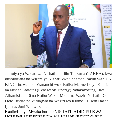
Jumuiya ya Wadau wa Nishati Jadidifu Tanzania (TAREA), kwa
kushirikiana na Wizara ya Nishati kwa udhamani mkuu wa SUN
KING, inawaalika Wananchi wote katika Maonesho ya Kitaifa
ya Nishati Jadidifu (Renewable Energy) yatakayofunguliwa
Alhamisi Juni 6 na Naibu Waziri Mkuu na Waziri Nishati, Dk
Doto Biteko na kufungwa na Waziri wa Kilimo, Husein Bashe
Ijumaa, Juni 7, mwaka huu.
Kaulimbiu ya Mwaka huu ni: NISHATI JADIDIFU KWA
UCHUMI SHIRIKISHI NA WA KIJANI (RENEWABLE