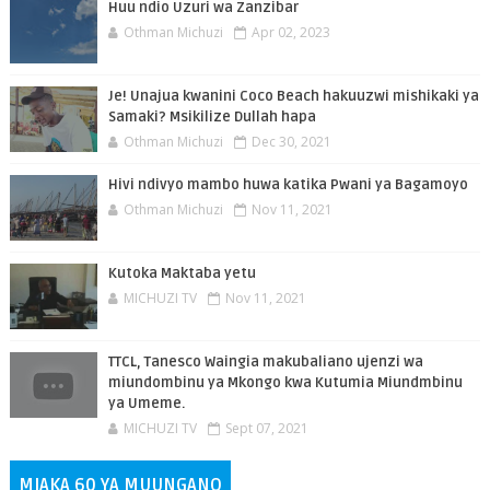
Huu ndio Uzuri wa Zanzibar
Othman Michuzi
Apr 02, 2023
Je! Unajua kwanini Coco Beach hakuuzwi mishikaki ya
Samaki? Msikilize Dullah hapa
Othman Michuzi
Dec 30, 2021
Hivi ndivyo mambo huwa katika Pwani ya Bagamoyo
Othman Michuzi
Nov 11, 2021
Kutoka Maktaba yetu
MICHUZI TV
Nov 11, 2021
TTCL, Tanesco Waingia makubaliano ujenzi wa
miundombinu ya Mkongo kwa Kutumia Miundmbinu
ya Umeme.
MICHUZI TV
Sept 07, 2021
MIAKA 60 YA MUUNGANO