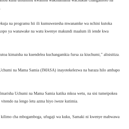
wamba kuna umuhimu kwamba wakinamama wachukue changamoto na
.
uja na programu hii ili kumuwezesha mwanamke wa nchini kutoka
mikopo ya wanawake na watu kwenye makundi maalum ili iende kwa
otutoa kimaisha na kuendelea kuchangamkia fursa za kiuchumi,” alisisitiza.
a Uchumi na Mama Samia (IMASA) inayotekelezwa na baraza hilo ambapo
marisha Uchumi na Mama Samia katika mkoa wetu, na sisi tumeipokea
vitendo na lengo letu azma hiyo iweze kutimia.
a kilimo cha mbogamboga, ufugaji wa kuku, Samaki ni kwenye mabwawa