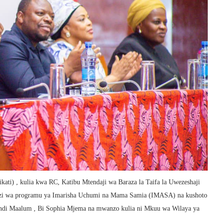
ati) , kulia kwa RC, Katibu Mtendaji wa Baraza la Taifa la Uwezeshaji
uzi wa programu ya Imarisha Uchumi na Mama Samia (IMASA) na kushoto
i Maalum , Bi Sophia Mjema na mwanzo kulia ni Mkuu wa Wilaya ya