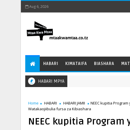
Aug 6, 2026
HABARI
KIMATAIFA
BIASHARA
MAT
HABARI MPYA
Home
HABARI
HABARI JAMII
NEEC kupitia Progra
Watakaojiibulia fursa za Kibiashara
NEEC kupitia Program