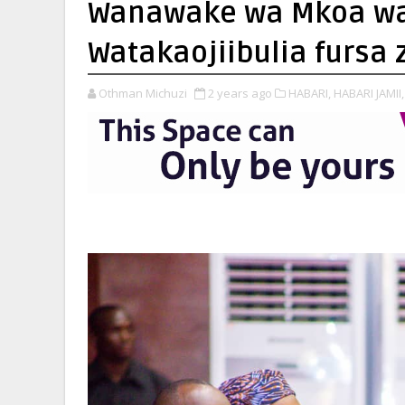
Wanawake wa Mkoa wa
Watakaojiibulia fursa 
Othman Michuzi
2 years ago
HABARI,
HABARI JAMII,