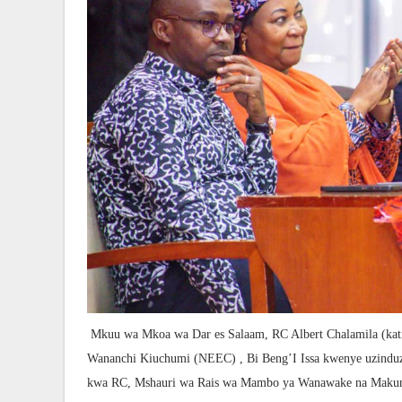
Mkuu wa Mkoa wa Dar es Salaam, RC Albert Chalamila (katik
Wananchi Kiuchumi (NEEC) , Bi Beng’I Issa kwenye uzind
kwa RC, Mshauri wa Rais wa Mambo ya Wanawake na Makund