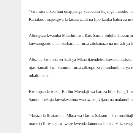
“kwa sasa mkoa huu unajipanga kuendelea kujenga masoko ma
Kariakoo linajengwa la kisasa zaidi na lipo katika hatua za 
Aliongeza kwamba Mheshimiwa Rais Samia Suluhu Hassan an
kuwaunganisha na biashara na fursa zitokanazo na miradi ya 
Alisema kwamba serikali ya Mkoa itaendelea kuwahamasisha w
ujasiriamali kwa kutumia fursa zilizopo za miundombinu ya re
mbalimbali.
Kwa upande wake, Katibu Mtendaji wa baraza hilo, Beng`i Is
Samia imekuja kuwakwamua wanawake, vijana na makundi maa
`Baraza la linatambua Mkoa wa Dar es Salaam mkoa unahitaji
market) ili wateja waweze kwenda kununua bidhaa zilizoteng