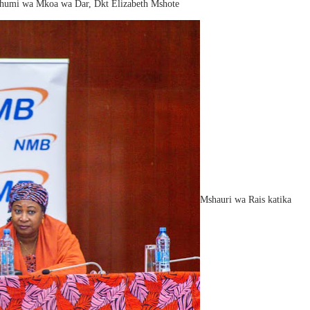
chumi wa Mkoa wa Dar, Dkt Elizabeth Mshote
Mshauri wa Rais katika