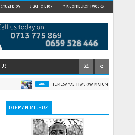
chuzi Blog
Jiachie Blog
MK Computer Tweaks
 US
TEMESA YASIFIWA KWA MATUMIZI YA TEKNOLOJIA KUBOR
HABARI
OTHMAN MICHUZI