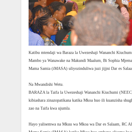
Katibu mtendaji wa Baraza la Uwezeshaji Wananchi Kiuchumi
Mambo ya Wanawake na Makundi Maalum, Bi Sophia Mjema w
Mama Samia (iMASA) uliyozinduliwa juzi jijjni Dar es Sala
Na Mwandishi Wetu.
BARAZA la Taifa la Uwezeshaji Wananchi Kiuchumi (NEEC)
kibiashara zinazopatikana katika Mkoa huo ili kuanzisha shug
zao na Taifa kwa ujumla.
Hayo yalisemwa na Mkuu wa Mkoa wa Dar es Salaam, RC Alb