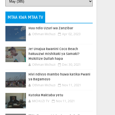
MTAA KWA MTAA TV
Huu ndio Uzuri wa Zanzibar
Othman Michuzi
Apr 02, 2023
Je! Unajua kwanini Coco Beach
hakuuzwi mishikaki ya Samaki?
Msikilize Dullah hapa
Othman Michuzi
Dec 30, 2021
Hivi ndivyo mambo huwa katika Pwani
ya Bagamoyo
Othman Michuzi
Nov 11, 2021
Kutoka Maktaba yetu
MICHUZI TV
Nov 11, 2021