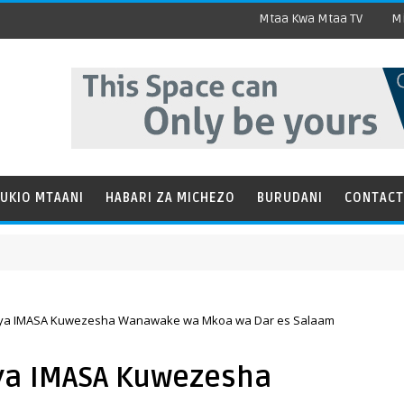
Mtaa Kwa Mtaa TV
Mi
UKIO MTAANI
HABARI ZA MICHEZO
BURUDANI
CONTACT
m ya IMASA Kuwezesha Wanawake wa Mkoa wa Dar es Salaam
 ya IMASA Kuwezesha