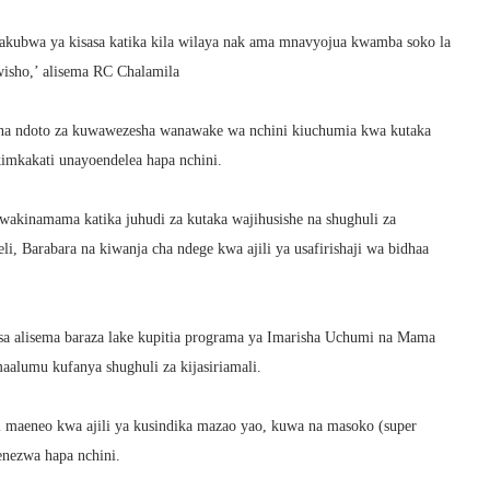
kubwa ya kisasa katika kila wilaya nak ama mnavyojua kwamba soko la
mwisho,’ alisema RC Chalamila
a ndoto za kuwawezesha wanawake wa nchini kiuchumia kwa kutaka
kimkakati unayoendelea hapa nchini.
akinamama katika juhudi za kutaka wajihusishe na shughuli za
li, Barabara na kiwanja cha ndege kwa ajili ya usafirishaji wa bidhaa
sa alisema baraza lake kupitia programa ya Imarisha Uchumi na Mama
lumu kufanya shughuli za kijasiriamali.
 maeneo kwa ajili ya kusindika mazao yao, kuwa na masoko (super
enezwa hapa nchini.