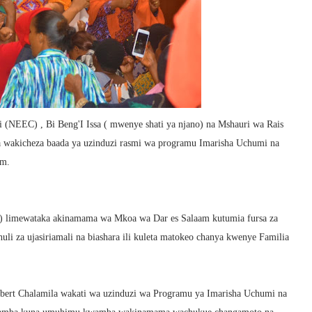
 (NEEC) , Bi Beng'I Issa ( mwenye shati ya njano) na Mshauri wa Rais
akicheza baada ya uzinduzi rasmi wa programu Imarisha Uchumi na
am.
 limewataka akinamama wa Mkoa wa Dar es Salaam kutumia fursa za
huli za ujasiriamali na biashara ili kuleta matokeo chanya kwenye Familia
ert Chalamila wakati wa uzinduzi wa Programu ya Imarisha Uchumi na