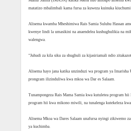
Mama Samia (IMASA) katika Mkoa huo ambapo alisema k
matatizo mbalimbali kama fursa za kuweza kuinuka kiuchumi
Alisema kwamba Mheshimiwa Rais Samia Suluhu Hassan amek
kwenye lindi la umasikini na anaendelea kushughulikia na 
walengwa.
“Juhudi za kila siku za shughuli za kijasiriamali ndio zitakaz
Alisema hayo jana katika unzinduzi wa program ya Imarish
prongram ilizinduliwa kwa mkoa wa Dar es Salaam.
Tunampongeza Rais Mama Samia kwa kutuletea program hii I
program hii kwa mikono miwili, na tunalenga kutekeleza kwa 
Alisema Mkoa wa Dares Salaam unafursa nyingi zikiwemo z
ya kuchimba.