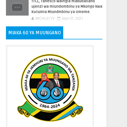
TTCL, Tanesco Waingia makubaliano
ujenzi wa miundombinu ya Mkongo kwa
Kutumia Miundmbinu ya Umeme.
MICHUZI TV
Sept 07, 2021
MIAKA 60 YA MUUNGANO