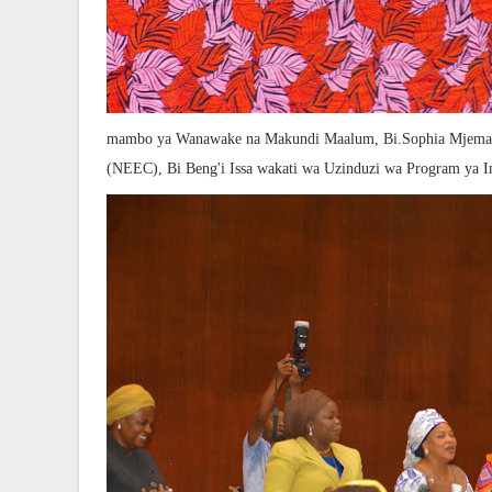
mambo ya Wanawake na Makundi Maalum, Bi.Sophia Mjema a
(NEEC), Bi Beng'i Issa wakati wa Uzinduzi wa Program ya