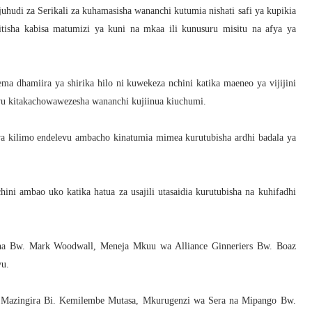
hudi za Serikali za kuhamasisha wananchi kutumia nishati safi ya kupikia
tisha kabisa matumizi ya kuni na mkaa ili kunusuru misitu na afya ya
hamiira ya shirika hilo ni kuwekeza nchini katika maeneo ya vijijini
levu kitakachowawezesha wananchi kujiinua kiuchumi.
a kilimo endelevu ambacho kinatumia mimea kurutubisha ardhi badala ya
ni ambao uko katika hatua za usajili utasaidia kurutubisha na kuhifadhi
dha Bw. Mark Woodwall, Meneja Mkuu wa Alliance Ginneriers Bw. Boaz
yu.
Mazingira Bi. Kemilembe Mutasa, Mkurugenzi wa Sera na Mipango Bw.