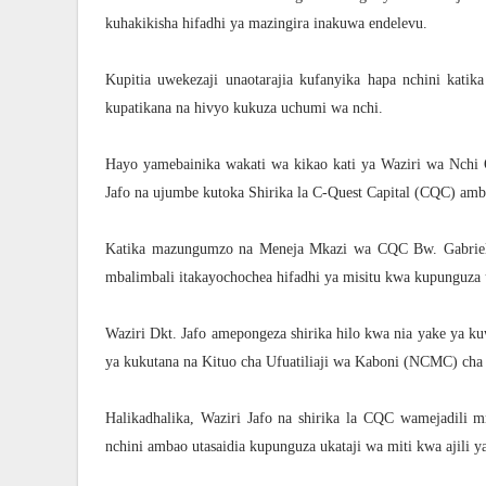
kuhakikisha hifadhi ya mazingira inakuwa endelevu.
Kupitia uwekezaji unaotarajia kufanyika hapa nchini katik
kupatikana na hivyo kukuza uchumi wa nchi.
Hayo yamebainika wakati wa kikao kati ya Waziri wa Nchi
Jafo na ujumbe kutoka Shirika la C-Quest Capital (CQC) am
Katika mazungumzo na Meneja Mkazi wa CQC Bw. Gabriel M
mbalimbali itakayochochea hifadhi ya misitu kwa kupunguza u
Waziri Dkt. Jafo amepongeza shirika hilo kwa nia yake ya k
ya kukutana na Kituo cha Ufuatiliaji wa Kaboni (NCMC) cha M
Halikadhalika, Waziri Jafo na shirika la CQC wamejadili 
nchini ambao utasaidia kupunguza ukataji wa miti kwa ajili y