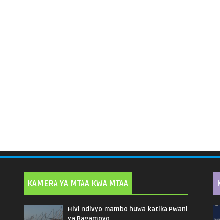
KAMERA YA MTAA KWA MTAA
Hivi ndivyo mambo huwa katika Pwani
ya Bagamoyo