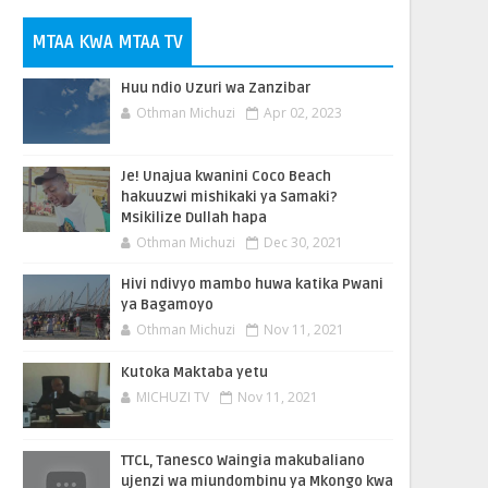
MTAA KWA MTAA TV
Huu ndio Uzuri wa Zanzibar
Othman Michuzi
Apr 02, 2023
Je! Unajua kwanini Coco Beach
hakuuzwi mishikaki ya Samaki?
Msikilize Dullah hapa
Othman Michuzi
Dec 30, 2021
Hivi ndivyo mambo huwa katika Pwani
ya Bagamoyo
Othman Michuzi
Nov 11, 2021
Kutoka Maktaba yetu
MICHUZI TV
Nov 11, 2021
TTCL, Tanesco Waingia makubaliano
ujenzi wa miundombinu ya Mkongo kwa