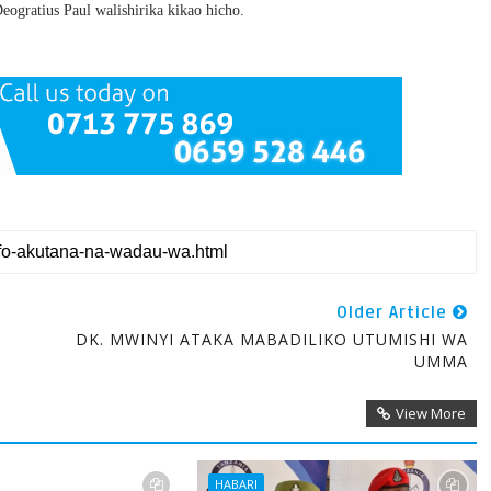
ogratius Paul walishirika kikao hicho.
Older Article
DK. MWINYI ATAKA MABADILIKO UTUMISHI WA
UMMA
View More
HABARI