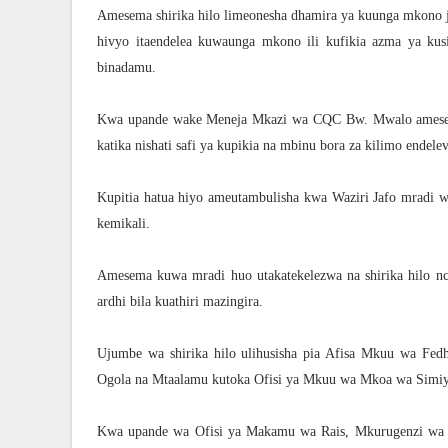
Amesema shirika hilo limeonesha dhamira ya kuunga mkono ju
hivyo itaendelea kuwaunga mkono ili kufikia azma ya kusi
binadamu.
Kwa upande wake Meneja Mkazi wa CQC Bw. Mwalo amesema d
katika nishati safi ya kupikia na mbinu bora za kilimo ende
Kupitia hatua hiyo ameutambulisha kwa Waziri Jafo mradi w
kemikali.
Amesema kuwa mradi huo utakatekelezwa na shirika hilo nchi
ardhi bila kuathiri mazingira.
Ujumbe wa shirika hilo ulihusisha pia Afisa Mkuu wa Fe
Ogola na Mtaalamu kutoka Ofisi ya Mkuu wa Mkoa wa Simi
Kwa upande wa Ofisi ya Makamu wa Rais, Mkurugenzi wa 