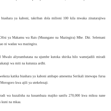
a biashara ya kaboni, takriban dola milioni 100 kila mwaka zinatarajiwa
 Ofisi ya Makamu wa Rais (Muungano na Mazingira) Mhe. Dkt. Selemani
bao ni wadau wa mazingira.
walo aliyeambatana na ujumbe kutoka shirika hilo wamejadili miradi
kataji wa miti na kutunza ardhi.
uwekeza katika biashara ya kaboni ambapo amesema Serikali imewapa fursa
orogoro kwa ajili ya utekelezaji.
mradi wa kuzalisha na kusambaza majiko sanifu 270,000 kwa mikoa nane
a kuni na mkaa.