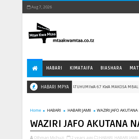
Aug 7, 2026
HABARI
KIMATAIFA
BIASHARA
MAT
OLISI MBEYA WAWAKAMATA WATUHUMIWA 67 KWA MAKOSA MBALIMBALI, MM
HABARI MPYA
Home
HABARI
HABARI JAMII
WAZIRI JAFO AKUTAN
WAZIRI JAFO AKUTANA 
Othman Michuzi
2 years ago
HABARI,
HABARI JAMII,