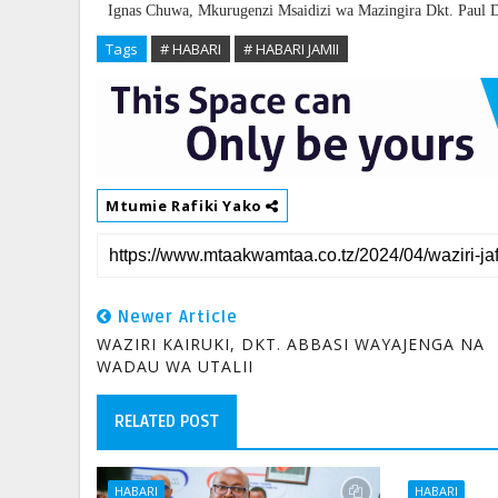
Ignas Chuwa, Mkurugenzi Msaidizi wa Mazingira Dkt. Paul De
Tags
# HABARI
# HABARI JAMII
Mtumie Rafiki Yako
Newer Article
WAZIRI KAIRUKI, DKT. ABBASI WAYAJENGA NA
WADAU WA UTALII
RELATED POST
HABARI
HABARI