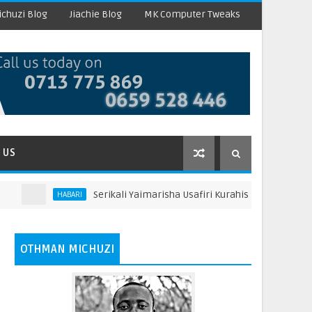
chuzi Blog
Jiachie Blog
MK Computer Tweaks
 US
Serikali Yaimarisha Usafiri Kurahisisha Wakulima Kufiki
HABARI
OTHMAN MICHUZI