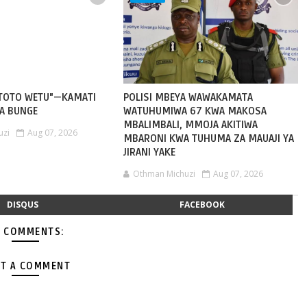
MTOTO WETU"—KAMATI
POLISI MBEYA WAWAKAMATA
A BUNGE
WATUHUMIWA 67 KWA MAKOSA
MBALIMBALI, MMOJA AKITIWA
uzi
Aug 07, 2026
MBARONI KWA TUHUMA ZA MAUAJI YA
JIRANI YAKE
Othman Michuzi
Aug 07, 2026
DISQUS
FACEBOOK
 COMMENTS:
T A COMMENT