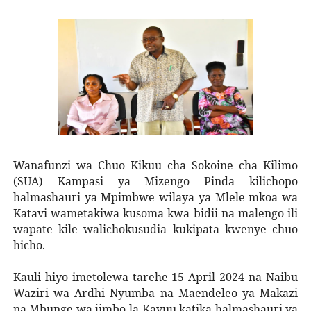
Wanafunzi wa Chuo Kikuu cha Sokoine cha Kilimo
(SUA) Kampasi ya Mizengo Pinda kilichopo
halmashauri ya Mpimbwe wilaya ya Mlele mkoa wa
Katavi wametakiwa kusoma kwa bidii na malengo ili
wapate kile walichokusudia kukipata kwenye chuo
hicho.
Kauli hiyo imetolewa tarehe 15 April 2024 na Naibu
Waziri wa Ardhi Nyumba na Maendeleo ya Makazi
na Mbunge wa jimbo la Kavuu katika halmashauri ya