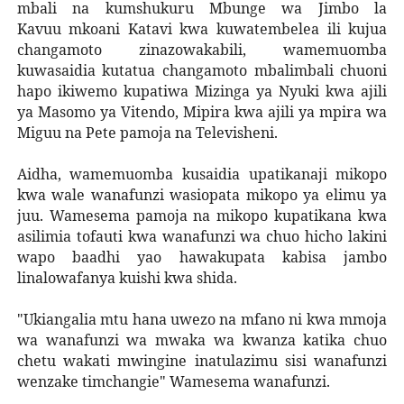
mbali na kumshukuru Mbunge wa Jimbo la
Kavuu mkoani Katavi kwa kuwatembelea ili kujua
changamoto zinazowakabili, wamemuomba
kuwasaidia kutatua changamoto mbalimbali chuoni
hapo ikiwemo kupatiwa Mizinga ya Nyuki kwa ajili
ya Masomo ya Vitendo, Mipira kwa ajili ya mpira wa
Miguu na Pete pamoja na Televisheni.
Aidha, wamemuomba kusaidia upatikanaji mikopo
kwa wale wanafunzi wasiopata mikopo ya elimu ya
juu. Wamesema pamoja na mikopo kupatikana kwa
asilimia tofauti kwa wanafunzi wa chuo hicho lakini
wapo baadhi yao hawakupata kabisa jambo
linalowafanya kuishi kwa shida.
"Ukiangalia mtu hana uwezo na mfano ni kwa mmoja
wa wanafunzi wa mwaka wa kwanza katika chuo
chetu wakati mwingine inatulazimu sisi wanafunzi
wenzake timchangie" Wamesema wanafunzi.