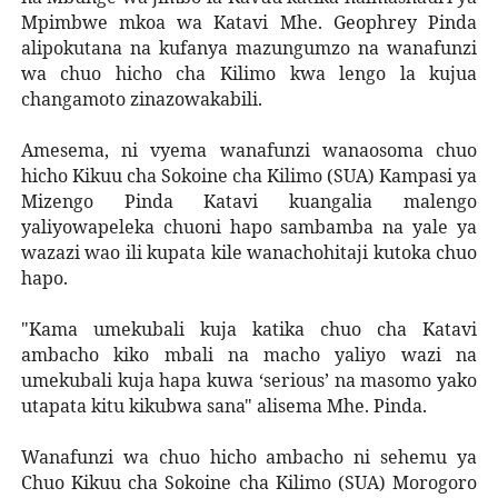
Mpimbwe mkoa wa Katavi Mhe. Geophrey Pinda
alipokutana na kufanya mazungumzo na wanafunzi
wa chuo hicho cha Kilimo kwa lengo la kujua
changamoto zinazowakabili.
Amesema, ni vyema wanafunzi wanaosoma chuo
hicho Kikuu cha Sokoine cha Kilimo (SUA) Kampasi ya
Mizengo Pinda Katavi kuangalia malengo
yaliyowapeleka chuoni hapo sambamba na yale ya
wazazi wao ili kupata kile wanachohitaji kutoka chuo
hapo.
"Kama umekubali kuja katika chuo cha Katavi
ambacho kiko mbali na macho yaliyo wazi na
umekubali kuja hapa kuwa ‘serious’ na masomo yako
utapata kitu kikubwa sana" alisema Mhe. Pinda.
Wanafunzi wa chuo hicho ambacho ni sehemu ya
Chuo Kikuu cha Sokoine cha Kilimo (SUA) Morogoro