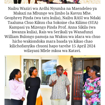
Naibu Waziri wa Ardhi Nyumba na Maendeleo ya
Makazi na Mbunge wa Jimbo la Kavuu Mhe.
Geophrey Pinda (wa tatu kulia), Naibu RASI wa Ndaki
Taaluma Chuo Kikuu cha Sokoine cha Kilimo (SUA)
Kampasi ya Mizengo Pinda Prof. Anna Sikila (wa
kwanza kulia), Rais wa Serikali ya Wanafunzi
William Bulongo pamoja na Wakuu wa idara wa chuo
hicho wakiondoka mara baada ya kikao chao
kilichofanyika chuoni hapo tarehe 15 April 2024
wilayani Mlele mkoa wa Katavi.