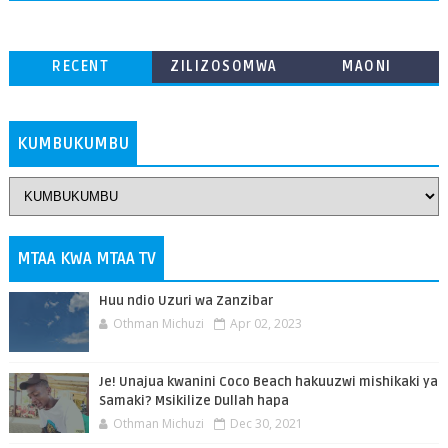
RECENT
ZILIZOSOMWA
MAONI
ZAIDI
KUMBUKUMBU
MTAA KWA MTAA TV
Huu ndio Uzuri wa Zanzibar
Othman Michuzi
Apr 02, 2023
Je! Unajua kwanini Coco Beach hakuuzwi mishikaki ya
Samaki? Msikilize Dullah hapa
Othman Michuzi
Dec 30, 2021