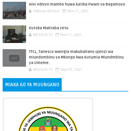
Hivi ndivyo mambo huwa katika Pwani ya Bagamoyo
Othman Michuzi
Nov 11, 2021
Kutoka Maktaba yetu
MICHUZI TV
Nov 11, 2021
TTCL, Tanesco Waingia makubaliano ujenzi wa
miundombinu ya Mkongo kwa Kutumia Miundmbinu
ya Umeme.
MICHUZI TV
Sept 07, 2021
MIAKA 60 YA MUUNGANO