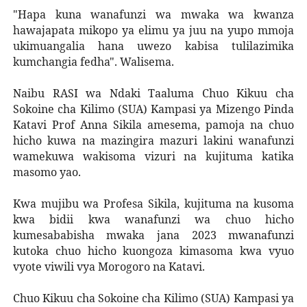
"Hapa kuna wanafunzi wa mwaka wa kwanza
hawajapata mikopo ya elimu ya juu na yupo mmoja
ukimuangalia hana uwezo kabisa tulilazimika
kumchangia fedha". Walisema.
Naibu RASI wa Ndaki Taaluma Chuo Kikuu cha
Sokoine cha Kilimo (SUA) Kampasi ya Mizengo Pinda
Katavi Prof Anna Sikila amesema, pamoja na chuo
hicho kuwa na mazingira mazuri lakini wanafunzi
wamekuwa wakisoma vizuri na kujituma katika
masomo yao.
Kwa mujibu wa Profesa Sikila, kujituma na kusoma
kwa bidii kwa wanafunzi wa chuo hicho
kumesababisha mwaka jana 2023 mwanafunzi
kutoka chuo hicho kuongoza kimasoma kwa vyuo
vyote viwili vya Morogoro na Katavi.
Chuo Kikuu cha Sokoine cha Kilimo (SUA) Kampasi ya