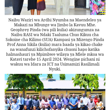
Naibu Waziri wa Ardhi Nyumba na Maendeleo ya
Makazi na Mbunge wa Jimbo la Kavuu Mhe.
Geophrey Pinda (wa pili kulia) akizungumza na
Naibu RASI wa Ndaki Taaluma Chuo Kikuu cha
Sokoine cha Kilimo (SUA) Kampasi ya Mizengo Pinda
Prof Anna Sikila (kulia) mara baada ya kikao chake
na wanafunzi kilichofanyika chuoni hapo katika
halmashauri ya Mpimbwe wilaya ya Mlele mkoa wa
Katavi tarehe 15 April 2024. Wengine pichani ni
wakuu wa Idara za ICT na Usimamizi Rasilimali
Nyuki.