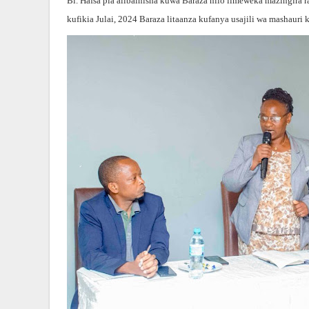
Bi. Hafsa pia alibainisha kuwa Baraza hilo limeweka mazingira 
kufikia Julai, 2024 Baraza litaanza kufanya usajili wa mashauri k