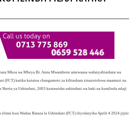
iashara Mkoa wa Mbeya Bi. Anna Mwambene amewaasa wafanyabiashara wa
ni (FCT) katika kutatua changamoto za kibiashara zinazotolewa maamuzi na
 Sheria ya Ushindani, 2003 kustawisha ushindani wa haki na kumlinda mlaji
imu kwa Wadau Baraza la Ushindani (FCT) iliyofanyika Aprili 4 2024 jijini