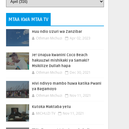
MTAA KWA MTAA TV
Huu ndio Uzuri wa Zanzibar
Othman Michuzi
Apr 02, 2023
Je! Unajua kwanini Coco Beach
hakuuzwi mishikaki ya Samaki?
Msikilize Dullah hapa
Othman Michuzi
Dec 30, 2021
Hivi ndivyo mambo huwa katika Pwani
ya Bagamoyo
Othman Michuzi
Nov 11, 2021
Kutoka Maktaba yetu
MICHUZI TV
Nov 11, 2021