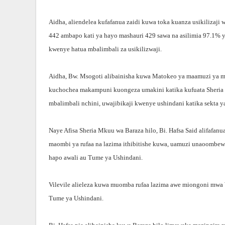
Aidha, aliendelea kufafanua zaidi kuwa toka kuanza usikilizaji 
442 ambapo kati ya hayo mashauri 429 sawa na asilimia 97.1% 
kwenye hatua mbalimbali za usikilizwaji.
Aidha, Bw. Msogoti alibainisha kuwa Matokeo ya maamuzi ya m
kuchochea makampuni kuongeza umakini katika kufuata Sheria z
mbalimbali nchini, uwajibikaji kwenye ushindani katika sekta ya
Naye Afisa Sheria Mkuu wa Baraza hilo, Bi. Hafsa Said alifafan
maombi ya rufaa na lazima ithibitishe kuwa, uamuzi unaoombew
hapo awali au Tume ya Ushindani.
Vilevile alieleza kuwa muomba rufaa lazima awe miongoni mw
Tume ya Ushindani.