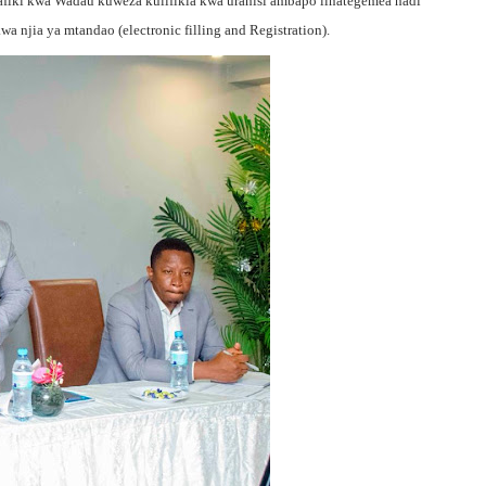
rafiki kwa Wadau kuweza kulifikia kwa urahisi ambapo linategemea hadi
wa njia ya mtandao (electronic filling and Registration).