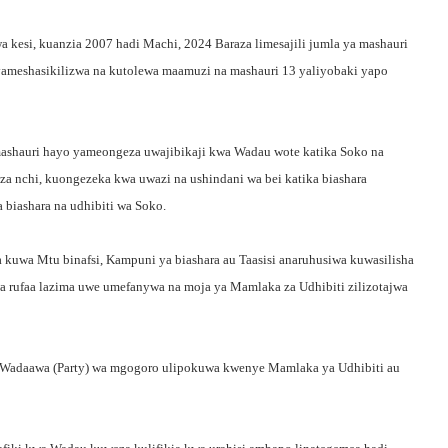
wa kesi, kuanzia 2007 hadi Machi, 2024 Baraza limesajili jumla ya mashauri
yameshasikilizwa na kutolewa maamuzi na mashauri 13 yaliyobaki yapo
ashauri hayo yameongeza uwajibikaji kwa Wadau wote katika Soko na
a nchi, kuongezeka kwa uwazi na ushindani wa bei katika biashara
 biashara na udhibiti wa Soko.
ua kuwa Mtu binafsi, Kampuni ya biashara au Taasisi anaruhusiwa kuwasilisha
a rufaa lazima uwe umefanywa na moja ya Mamlaka za Udhibiti zilizotajwa
a Wadaawa (Party) wa mgogoro ulipokuwa kwenye Mamlaka ya Udhibiti au