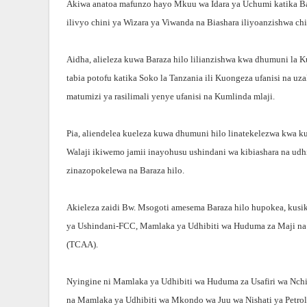
Akiwa anatoa mafunzo hayo Mkuu wa Idara ya Uchumi katika Bar
ilivyo chini ya Wizara ya Viwanda na Biashara iliyoanzishwa c
Aidha, alieleza kuwa Baraza hilo lilianzishwa kwa dhumuni la 
tabia potofu katika Soko la Tanzania ili Kuongeza ufanisi na u
matumizi ya rasilimali yenye ufanisi na Kumlinda mlaji.
Pia, aliendelea kueleza kuwa dhumuni hilo linatekelezwa kwa 
Walaji ikiwemo jamii inayohusu ushindani wa kibiashara na udhi
zinazopokelewa na Baraza hilo.
Akieleza zaidi Bw. Msogoti amesema Baraza hilo hupokea, kusi
ya Ushindani-FCC, Mamlaka ya Udhibiti wa Huduma za Maji na
(TCAA).
Nyingine ni Mamlaka ya Udhibiti wa Huduma za Usafiri wa Nc
na Mamlaka ya Udhibiti wa Mkondo wa Juu wa Nishati ya Petrol