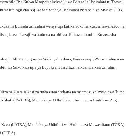
aza hilo Bw. Kulwa Msogoti alieleza kuwa Baraza la Ushindani ni Taasisi
hini ya kifungu cha 83(1) cha Sheria ya Ushindani Namba 8 ya Mwaka 2003.
Kukuza na kulinda ushindani wenye tija katika Soko na kuzuia mwenendo na
zalishaji, usambazaji wa huduma na bidhaa, Kukuza ubunifu, Kuwezesha
kushughulikia migogoro ya Wafanyabiashara, Wawekezaji, Watoa huduma na
biti wa Soko kwa njia ya kupokea, kusikiliza na kuamua kesi za rufaa
kiliza na kuamua kesi za rufaa zinazotokana na maamuzi yaliyotolewa Tume
 Nishati (EWURA), Mamlaka ya Udhibiti wa Huduma za Usafiri wa Anga
hi Kavu (LATRA), Mamlaka ya Udhibiti wa Huduma za Mawasiliano (TCRA)
i (PURA).