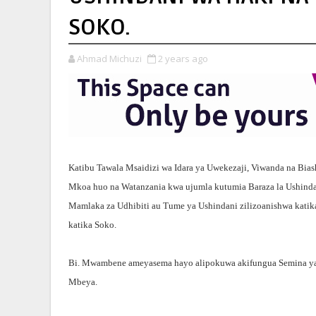
SOKO.
Ahmad Michuzi
2 years ago
Katibu Tawala Msaidizi wa Idara ya Uwekezaji, Viwanda na B
Mkoa huo na Watanzania kwa ujumla kutumia Baraza la Ushinda
Mamlaka za Udhibiti au Tume ya Ushindani zilizoanishwa katika
katika Soko.
Bi. Mwambene ameyasema hayo alipokuwa akifungua Semina ya el
Mbeya.