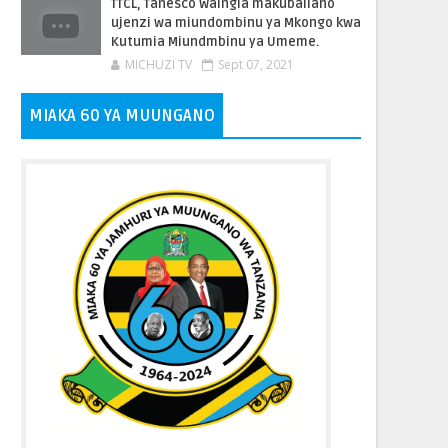
TTCL, Tanesco Waingia makubaliano
ujenzi wa miundombinu ya Mkongo kwa
Kutumia Miundmbinu ya Umeme.
MICHUZI TV
Sept 07, 2021
MIAKA 60 YA MUUNGANO