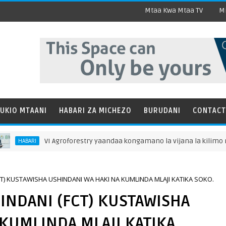
Mtaa Kwa Mtaa TV
Mi
UKIO MTAANI
HABARI ZA MICHEZO
BURUDANI
CONTACT
VI Agroforestry yaandaa kongamano la vijana la kilimo misitu, washi
CT) KUSTAWISHA USHINDANI WA HAKI NA KUMLINDA MLAJI KATIKA SOKO.
INDANI (FCT) KUSTAWISHA
KUMLINDA MLAJI KATIKA