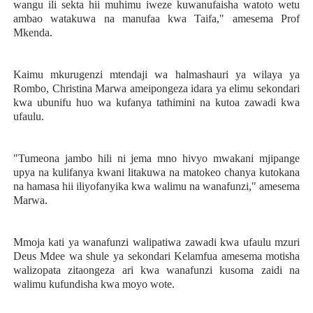
wangu ili sekta hii muhimu iweze kuwanufaisha watoto wetu
ambao watakuwa na manufaa kwa Taifa," amesema Prof
Mkenda.
Kaimu mkurugenzi mtendaji wa halmashauri ya wilaya ya
Rombo, Christina Marwa ameipongeza idara ya elimu sekondari
kwa ubunifu huo wa kufanya tathimini na kutoa zawadi kwa
ufaulu.
"Tumeona jambo hili ni jema mno hivyo mwakani mjipange
upya na kulifanya kwani litakuwa na matokeo chanya kutokana
na hamasa hii iliyofanyika kwa walimu na wanafunzi," amesema
Marwa.
Mmoja kati ya wanafunzi walipatiwa zawadi kwa ufaulu mzuri
Deus Mdee wa shule ya sekondari Kelamfua amesema motisha
walizopata zitaongeza ari kwa wanafunzi kusoma zaidi na
walimu kufundisha kwa moyo wote.