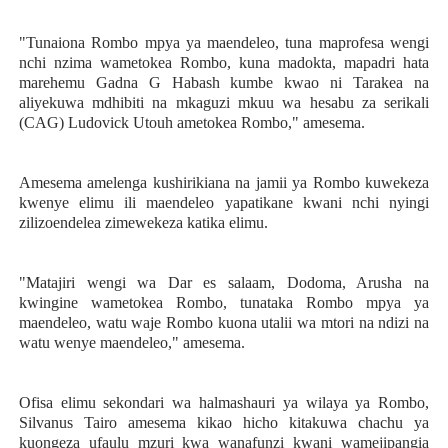
"Tunaiona Rombo mpya ya maendeleo, tuna maprofesa wengi
nchi nzima wametokea Rombo, kuna madokta, mapadri hata
marehemu Gadna G Habash kumbe kwao ni Tarakea na
aliyekuwa mdhibiti na mkaguzi mkuu wa hesabu za serikali
(CAG) Ludovick Utouh ametokea Rombo," amesema.
Amesema amelenga kushirikiana na jamii ya Rombo kuwekeza
kwenye elimu ili maendeleo yapatikane kwani nchi nyingi
zilizoendelea zimewekeza katika elimu.
"Matajiri wengi wa Dar es salaam, Dodoma, Arusha na
kwingine wametokea Rombo, tunataka Rombo mpya ya
maendeleo, watu waje Rombo kuona utalii wa mtori na ndizi na
watu wenye maendeleo," amesema.
Ofisa elimu sekondari wa halmashauri ya wilaya ya Rombo,
Silvanus Tairo amesema kikao hicho kitakuwa chachu ya
kuongeza ufaulu mzuri kwa wanafunzi kwani wamejipangia