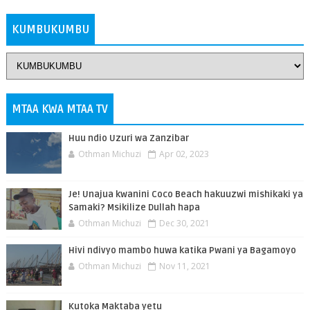
KUMBUKUMBU
MTAA KWA MTAA TV
Huu ndio Uzuri wa Zanzibar
Othman Michuzi
Apr 02, 2023
Je! Unajua kwanini Coco Beach hakuuzwi mishikaki ya
Samaki? Msikilize Dullah hapa
Othman Michuzi
Dec 30, 2021
Hivi ndivyo mambo huwa katika Pwani ya Bagamoyo
Othman Michuzi
Nov 11, 2021
Kutoka Maktaba yetu