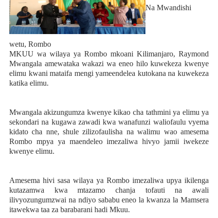
Na Mwandishi
wetu, Rombo
MKUU wa wilaya ya Rombo mkoani Kilimanjaro, Raymond
Mwangala amewataka wakazi wa eneo hilo kuwekeza kwenye
elimu kwani mataifa mengi yameendelea kutokana na kuwekeza
katika elimu.
Mwangala akizungumza kwenye kikao cha tathmini ya elimu ya
sekondari na kugawa zawadi kwa wanafunzi waliofaulu vyema
kidato cha nne, shule zilizofaulisha na walimu wao amesema
Rombo mpya ya maendeleo imezaliwa hivyo jamii iwekeze
kwenye elimu.
Amesema hivi sasa wilaya ya Rombo imezaliwa upya ikilenga
kutazamwa kwa mtazamo chanja tofauti na awali
ilivyozungumzwai na ndiyo sababu eneo la kwanza la Mamsera
itawekwa taa za barabarani hadi Mkuu.