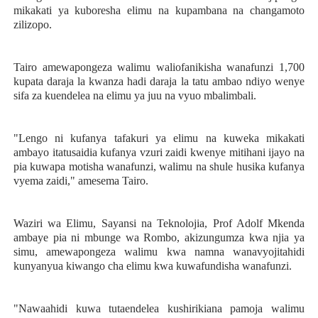
mikakati ya kuboresha elimu na kupambana na changamoto
zilizopo.
Tairo amewapongeza walimu waliofanikisha wanafunzi 1,700
kupata daraja la kwanza hadi daraja la tatu ambao ndiyo wenye
sifa za kuendelea na elimu ya juu na vyuo mbalimbali.
"Lengo ni kufanya tafakuri ya elimu na kuweka mikakati
ambayo itatusaidia kufanya vzuri zaidi kwenye mitihani ijayo na
pia kuwapa motisha wanafunzi, walimu na shule husika kufanya
vyema zaidi," amesema Tairo.
Waziri wa Elimu, Sayansi na Teknolojia, Prof Adolf Mkenda
ambaye pia ni mbunge wa Rombo, akizungumza kwa njia ya
simu, amewapongeza walimu kwa namna wanavyojitahidi
kunyanyua kiwango cha elimu kwa kuwafundisha wanafunzi.
"Nawaahidi kuwa tutaendelea kushirikiana pamoja walimu