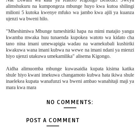
alimshukuru na kumpongeza mbunge huyo kwa kutoa shilingi
milioni 5 kutoka kwenye mfuko wa jambo kwa ajili ya kuanza
ujenzi wa bweni hilo.
"Mheshimiwa Mbunge tumeshiriki hapa na mimi matajio yangu
kwamba mwaka huu tunaenda kupokea watoto wa kidato cha
tano nina imani umewapigia wadau na wamekubali kushiriki
kwakuwa wana imani kubwa na wewe na imani ndani ya mienzi
hiyo ujenzi utakuwa umekamilika" alisema Kigongo.
Aidha alimuomba mbunge kuwasaidia kupata kisima katika
shule hiyo kwani imekuwa changamoto kubwa hata ikiwa shule
inaelekea kupata wanafunzi wa bweni ambao wanahitaji maji ya
mara kwa mara
NO COMMENTS:
POST A COMMENT