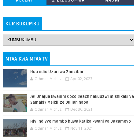
RECENT
ZILIZOSOMWA
MAONI
ZAIDI
KUMBUKUMBU
MTAA KWA MTAA TV
Huu ndio Uzuri wa Zanzibar
Othman Michuzi
Apr 02, 2023
Je! Unajua kwanini Coco Beach hakuuzwi mishikaki ya
Samaki? Msikilize Dullah hapa
Othman Michuzi
Dec 30, 2021
Hivi ndivyo mambo huwa katika Pwani ya Bagamoyo
Othman Michuzi
Nov 11, 2021