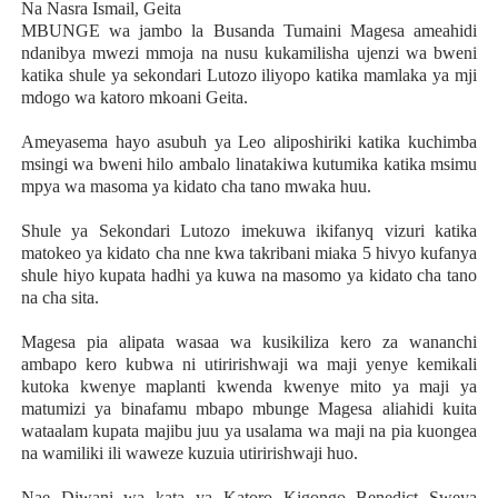
Na Nasra Ismail, Geita
MBUNGE wa jambo la Busanda Tumaini Magesa ameahidi
ndanibya mwezi mmoja na nusu kukamilisha ujenzi wa bweni
katika shule ya sekondari Lutozo iliyopo katika mamlaka ya mji
mdogo wa katoro mkoani Geita.
Ameyasema hayo asubuh ya Leo aliposhiriki katika kuchimba
msingi wa bweni hilo ambalo linatakiwa kutumika katika msimu
mpya wa masoma ya kidato cha tano mwaka huu.
Shule ya Sekondari Lutozo imekuwa ikifanyq vizuri katika
matokeo ya kidato cha nne kwa takribani miaka 5 hivyo kufanya
shule hiyo kupata hadhi ya kuwa na masomo ya kidato cha tano
na cha sita.
Magesa pia alipata wasaa wa kusikiliza kero za wananchi
ambapo kero kubwa ni utiririshwaji wa maji yenye kemikali
kutoka kwenye maplanti kwenda kwenye mito ya maji ya
matumizi ya binafamu mbapo mbunge Magesa aliahidi kuita
wataalam kupata majibu juu ya usalama wa maji na pia kuongea
na wamiliki ili waweze kuzuia utiririshwaji huo.
Nae Diwani wa kata ya Katoro Kigongo Benedict Sweya