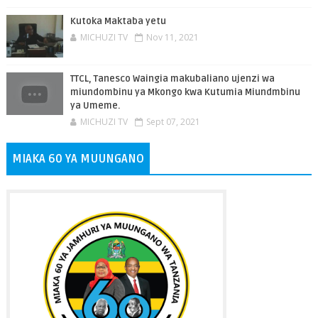
Kutoka Maktaba yetu
MICHUZI TV
Nov 11, 2021
TTCL, Tanesco Waingia makubaliano ujenzi wa
miundombinu ya Mkongo kwa Kutumia Miundmbinu
ya Umeme.
MICHUZI TV
Sept 07, 2021
MIAKA 60 YA MUUNGANO