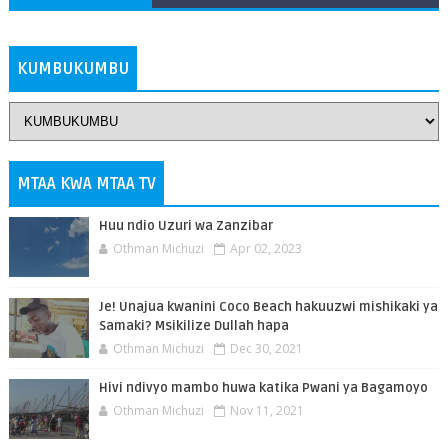
ZAIDI
KUMBUKUMBU
MTAA KWA MTAA TV
Huu ndio Uzuri wa Zanzibar
Othman Michuzi
Apr 02, 2023
Je! Unajua kwanini Coco Beach hakuuzwi mishikaki ya
Samaki? Msikilize Dullah hapa
Othman Michuzi
Dec 30, 2021
Hivi ndivyo mambo huwa katika Pwani ya Bagamoyo
Othman Michuzi
Nov 11, 2021