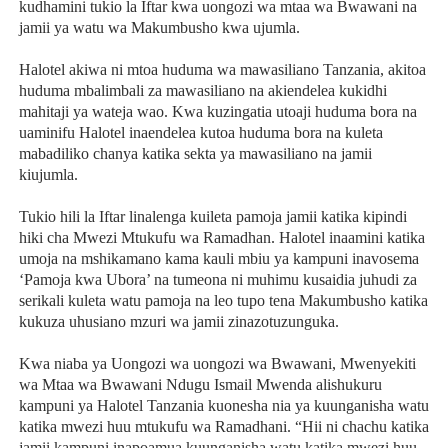
kudhamini tukio la Iftar kwa uongozi wa mtaa wa Bwawani na
jamii ya watu wa Makumbusho kwa ujumla.
Halotel akiwa ni mtoa huduma wa mawasiliano Tanzania, akitoa
huduma mbalimbali za mawasiliano na akiendelea kukidhi
mahitaji ya wateja wao. Kwa kuzingatia utoaji huduma bora na
uaminifu Halotel inaendelea kutoa huduma bora na kuleta
mabadiliko chanya katika sekta ya mawasiliano na jamii
kiujumla.
Tukio hili la Iftar linalenga kuileta pamoja jamii katika kipindi
hiki cha Mwezi Mtukufu wa Ramadhan. Halotel inaamini katika
umoja na mshikamano kama kauli mbiu ya kampuni inavosema
‘Pamoja kwa Ubora’ na tumeona ni muhimu kusaidia juhudi za
serikali kuleta watu pamoja na leo tupo tena Makumbusho katika
kukuza uhusiano mzuri wa jamii zinazotuzunguka.
Kwa niaba ya Uongozi wa uongozi wa Bwawani, Mwenyekiti
wa Mtaa wa Bwawani Ndugu Ismail Mwenda alishukuru
kampuni ya Halotel Tanzania kuonesha nia ya kuunganisha watu
katika mwezi huu mtukufu wa Ramadhani. “Hii ni chachu katika
jamii kampuni inapoamua kuunganisha watu katika mwezi huu