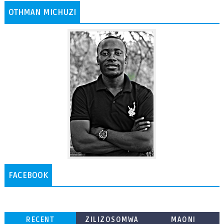
OTHMAN MICHUZI
FACEBOOK
RECENT
ZILIZOSOMWA
MAONI