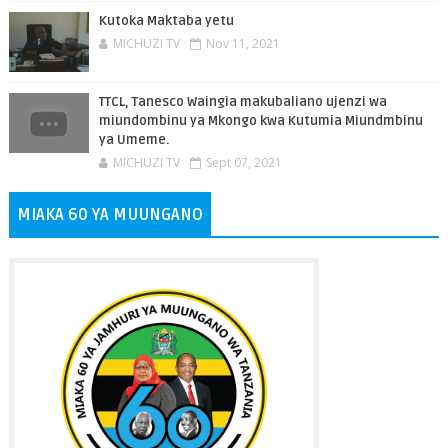
Kutoka Maktaba yetu
MICHUZI TV
Nov 11, 2021
TTCL, Tanesco Waingia makubaliano ujenzi wa
miundombinu ya Mkongo kwa Kutumia Miundmbinu
ya Umeme.
MICHUZI TV
Sept 07, 2021
MIAKA 60 YA MUUNGANO