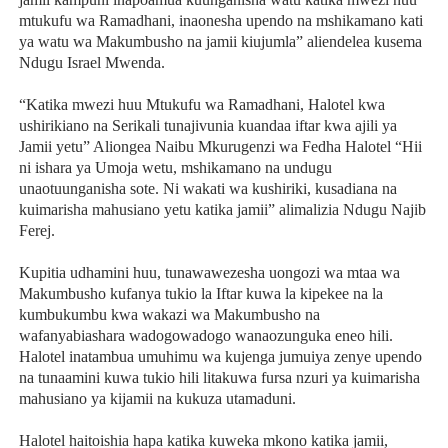
mtukufu wa Ramadhani, inaonesha upendo na mshikamano kati
ya watu wa Makumbusho na jamii kiujumla” aliendelea kusema
Ndugu Israel Mwenda.
“Katika mwezi huu Mtukufu wa Ramadhani, Halotel kwa
ushirikiano na Serikali tunajivunia kuandaa iftar kwa ajili ya
Jamii yetu” Aliongea Naibu Mkurugenzi wa Fedha Halotel “Hii
ni ishara ya Umoja wetu, mshikamano na undugu
unaotuunganisha sote. Ni wakati wa kushiriki, kusadiana na
kuimarisha mahusiano yetu katika jamii” alimalizia Ndugu Najib
Ferej.
Kupitia udhamini huu, tunawawezesha uongozi wa mtaa wa
Makumbusho kufanya tukio la Iftar kuwa la kipekee na la
kumbukumbu kwa wakazi wa Makumbusho na
wafanyabiashara wadogowadogo wanaozunguka eneo hili.
Halotel inatambua umuhimu wa kujenga jumuiya zenye upendo
na tunaamini kuwa tukio hili litakuwa fursa nzuri ya kuimarisha
mahusiano ya kijamii na kukuza utamaduni.
Halotel haitoishia hapa katika kuweka mkono katika jamii,