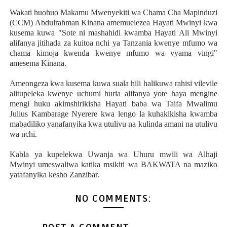
Wakati huohuo Makamu Mwenyekiti wa Chama Cha Mapinduzi
(CCM) Abdulrahman Kinana amemuelezea Hayati Mwinyi kwa
kusema kuwa "Sote ni mashahidi kwamba Hayati Ali Mwinyi
alifanya jitihada za kuitoa nchi ya Tanzania kwenye mfumo wa
chama kimoja kwenda kwenye mfumo wa vyama vingi"
amesema Kinana.
Ameongeza kwa kusema kuwa suala hili halikuwa rahisi vilevile
alitupeleka kwenye uchumi huria alifanya yote haya mengine
mengi huku akimshirikisha Hayati baba wa Taifa Mwalimu
Julius Kambarage Nyerere kwa lengo la kuhakikisha kwamba
mabadiliko yanafanyika kwa utulivu na kulinda amani na utulivu
wa nchi.
Kabla ya kupelekwa Uwanja wa Uhuru mwili wa Alhaji
Mwinyi umeswaliwa katika msikiti wa BAKWATA na maziko
yatafanyika kesho Zanzibar.
NO COMMENTS: