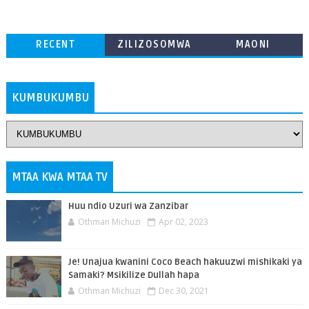
RECENT
ZILIZOSOMWA
MAONI
ZAIDI
KUMBUKUMBU
MTAA KWA MTAA TV
Huu ndio Uzuri wa Zanzibar
Othman Michuzi
Apr 02, 2023
Je! Unajua kwanini Coco Beach hakuuzwi mishikaki ya
Samaki? Msikilize Dullah hapa
Othman Michuzi
Dec 30, 2021