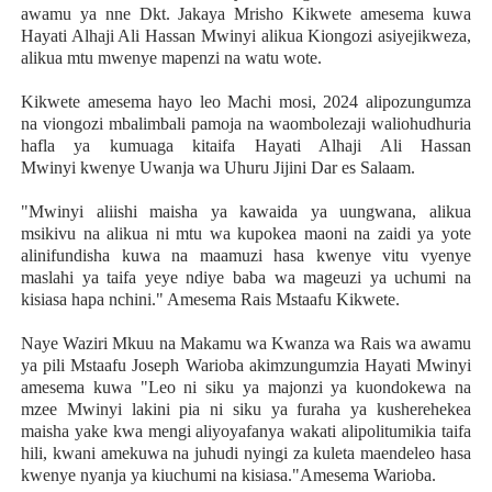
awamu ya nne Dkt. Jakaya Mrisho Kikwete amesema kuwa
Hayati Alhaji Ali Hassan Mwinyi alikua Kiongozi asiyejikweza,
alikua mtu mwenye mapenzi na watu wote.
Kikwete amesema hayo leo Machi mosi, 2024 alipozungumza
na viongozi mbalimbali pamoja na waombolezaji waliohudhuria
hafla ya kumuaga kitaifa Hayati Alhaji Ali Hassan
Mwinyi kwenye Uwanja wa Uhuru Jijini Dar es Salaam.
"Mwinyi aliishi maisha ya kawaida ya uungwana, alikua
msikivu na alikua ni mtu wa kupokea maoni na zaidi ya yote
alinifundisha kuwa na maamuzi hasa kwenye vitu vyenye
maslahi ya taifa yeye ndiye baba wa mageuzi ya uchumi na
kisiasa hapa nchini." Amesema Rais Mstaafu Kikwete.
Naye Waziri Mkuu na Makamu wa Kwanza wa Rais wa awamu
ya pili Mstaafu Joseph Warioba akimzungumzia Hayati Mwinyi
amesema kuwa "Leo ni siku ya majonzi ya kuondokewa na
mzee Mwinyi lakini pia ni siku ya furaha ya kusherehekea
maisha yake kwa mengi aliyoyafanya wakati alipolitumikia taifa
hili, kwani amekuwa na juhudi nyingi za kuleta maendeleo hasa
kwenye nyanja ya kiuchumi na kisiasa."Amesema Warioba.