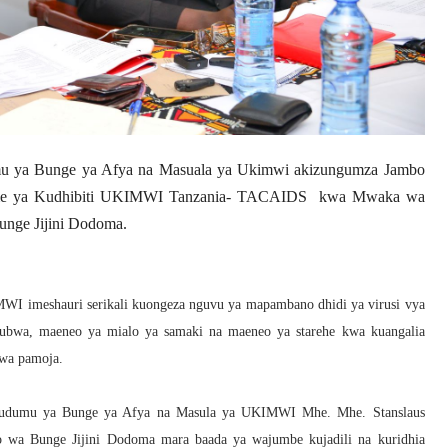
u ya Bunge ya Afya na Masuala ya Ukimwi akizungumza Jambo
 Tume ya Kudhibiti UKIMWI Tanzania- TACAIDS kwa Mwaka wa
unge Jijini Dodoma.
 imeshauri serikali kuongeza nguvu ya mapambano dhidi ya virusi vya
bwa, maeneo ya mialo ya samaki na maeneo ya starehe kwa kuangalia
 wa pamoja.
 kudumu ya Bunge ya Afya na Masula ya UKIMWI Mhe. Mhe. Stanslaus
 wa Bunge Jijini Dodoma mara baada ya wajumbe kujadili na kuridhia