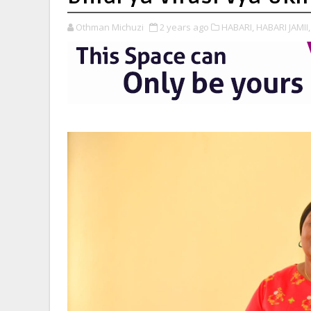
Othman Michuzi
2 years ago
HABARI,
HABARI JAMII,