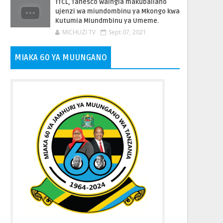
TTCL, Tanesco Waingia makubaliano
ujenzi wa miundombinu ya Mkongo kwa
Kutumia Miundmbinu ya Umeme.
MICHUZI TV
Sept 07, 2021
MIAKA 60 YA MUUNGANO