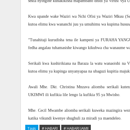
sekta nyingine kuhakikisha mapambano dhidi ya Virusi Vya 
Kwa upande wake Waziri wa Nchi Ofisi ya Waziri Mkuu (Sera
kutoa elimu kwa wananchi juu ya umuhimu wa kupima husu
“Tunahitaji kurudisha tena ile kampeni ya FURAHA YANG
fedha angalau tuhamasishe kiwango kikubwa cha wanaume wa
Serikali kwa kushirikiana na Baraza la watu wanaoishi na 
kutoa elimu ya kupinga unyanyapaa na ubaguzi kupitia maju
Awali Mhe. Dkt. Christina Mnzava aliomba serikali kute
UKIMWI ili kufikia lile lengo la kufikia 95 ya Mwisho.
Mhe. Cecil Mwambe aliomba serikali kuweka mazingira wez
katika vikundi kwenye shughuli za miradi ya maendeleo.
Tags
# HABARI
# HABARI JAMII