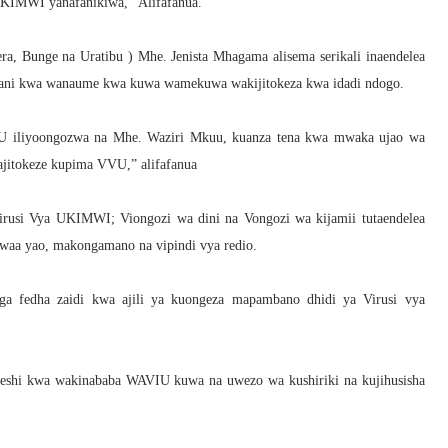
UKIMWI yanafanikiwa, “Alifafanua.
, Bunge na Uratibu ) Mhe. Jenista Mhagama alisema serikali inaendelea
sani kwa wanaume kwa kuwa wamekuwa wakijitokeza kwa idadi ndogo.
U iliyoongozwa na Mhe. Waziri Mkuu, kuanza tena kwa mwaka ujao wa
jitokeze kupima VVU,” alifafanua
Virusi Vya UKIMWI; Viongozi wa dini na Vongozi wa kijamii tutaendelea
kwaa yao, makongamano na vipindi vya redio.
nga fedha zaidi kwa ajili ya kuongeza mapambano dhidi ya Virusi vya
eshi kwa wakinababa WAVIU kuwa na uwezo wa kushiriki na kujihusisha