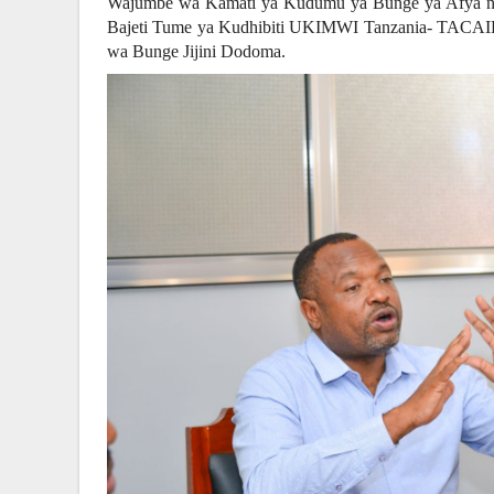
Wajumbe wa Kamati ya Kudumu ya Bunge ya Afya na
Bajeti Tume ya Kudhibiti UKIMWI Tanzania- TACAI
wa Bunge Jijini Dodoma.