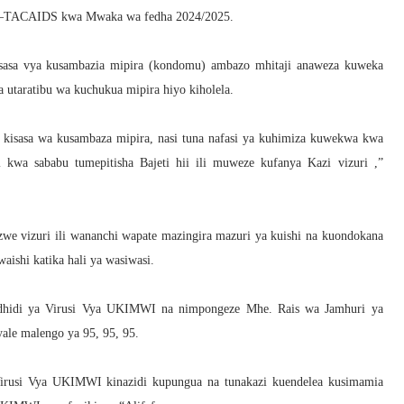
a –TACAIDS kwa Mwaka wa fedha 2024/2025.
asa vya kusambazia mipira (kondomu) ambazo mhitaji anaweza kuweka
a utaratibu wa kuchukua mipira hiyo kiholela.
isasa wa kusambaza mipira, nasi tuna nafasi ya kuhimiza kuwekwa kwa
 kwa sababu tumepitisha Bajeti hii ili muweze kufanya Kazi vizuri ,”
zwe vizuri ili wananchi wapate mazingira mazuri ya kuishi na kuondokana
shi katika hali ya wasiwasi.
dhidi ya Virusi Vya UKIMWI na nimpongeze Mhe. Rais wa Jamhuri ya
ale malengo ya 95, 95, 95.
irusi Vya UKIMWI kinazidi kupungua na tunakazi kuendelea kusimamia