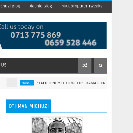
chuzi Blog
Jiachie Blog
MK Computer Tweaks
 US
"TAFICO NI MTOTO WETU"—KAMATI YA KUDUMU YA BUNGE
HABARI
OTHMAN MICHUZI