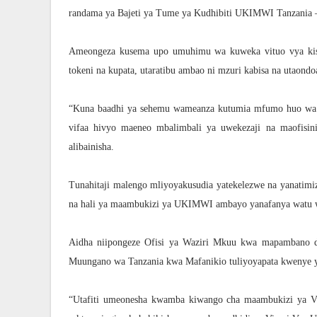
randama ya Bajeti ya Tume ya Kudhibiti UKIMWI Tanzani
Ameongeza kusema upo umuhimu wa kuweka vituo vya kis
tokeni na kupata, utaratibu ambao ni mzuri kabisa na utaondo
“Kuna baadhi ya sehemu wameanza kutumia mfumo huo wa k
vifaa hivyo maeneo mbalimbali ya uwekezaji na maofisini
alibainisha.
Tunahitaji malengo mliyoyakusudia yatekelezwe na yanatimi
na hali ya maambukizi ya UKIMWI ambayo yanafanya watu wai
Aidha niipongeze Ofisi ya Waziri Mkuu kwa mapambano 
Muungano wa Tanzania kwa Mafanikio tuliyoyapata kwenye y
“Utafiti umeonesha kwamba kiwango cha maambukizi ya V