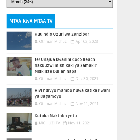
MTAA KWA MTAA TV
Huu ndio Uzuri wa Zanzibar
Othman Michuzi
Apr 02, 2023
Je! Unajua kwanini Coco Beach
hakuuzwi mishikaki ya Samaki?
Msikilize Dullah hapa
Othman Michuzi
Dec 30, 2021
Hivi ndivyo mambo huwa katika Pwani
ya Bagamoyo
Othman Michuzi
Nov 11, 2021
Kutoka Maktaba yetu
MICHUZI TV
Nov 11, 2021