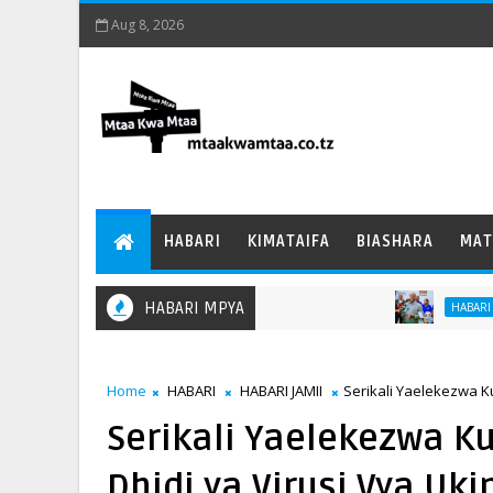
Aug 8, 2026
HABARI
KIMATAIFA
BIASHARA
MAT
HABARI MPYA
Naibu Waz
HABARI
Home
HABARI
HABARI JAMII
Serikali Yaelekezwa 
Serikali Yaelekezwa 
Dhidi ya Virusi Vya Uk