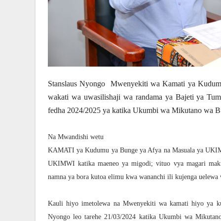
Stanslaus Nyongo Mwenyekiti wa Kamati ya Kudum
wakati wa uwasilishaji wa randama ya Bajeti ya
fedha 2024/2025 ya katika Ukumbi wa Mikutano wa B
Na Mwandishi wetu
KAMATI ya Kudumu ya Bunge ya Afya na Masuala ya UKIMWI
UKIMWI katika maeneo ya migodi; vituo vya magari maku
namna ya bora kutoa elimu kwa wananchi ili kujenga uelewa
Kauli hiyo imetolewa na Mwenyekiti wa kamati hiyo ya
Nyongo leo tarehe 21/03/2024 katika Ukumbi wa Mikutano