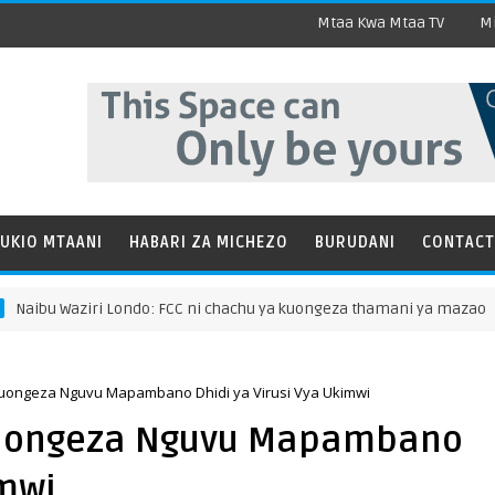
Mtaa Kwa Mtaa TV
Mi
UKIO MTAANI
HABARI ZA MICHEZO
BURUDANI
CONTACT
iri Londo: FCC ni chachu ya kuongeza thamani ya mazao
Kuongeza Nguvu Mapambano Dhidi ya Virusi Vya Ukimwi
Kuongeza Nguvu Mapambano
imwi