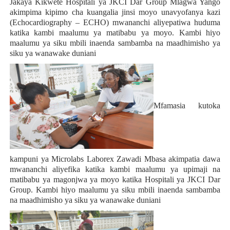
Jakaya Kikwete Hospitali ya JKCI Dar Group Mlagwa Yango
akimpima kipimo cha kuangalia jinsi moyo unavyofanya kazi
(Echocardiography – ECHO) mwananchi aliyepatiwa huduma
katika kambi maalumu ya matibabu ya moyo. Kambi hiyo
maalumu ya siku mbili inaenda sambamba na maadhimisho ya
siku ya wanawake duniani
Mfamasia kutoka
kampuni ya Microlabs Laborex Zawadi Mbasa akimpatia dawa
mwananchi aliyefika katika kambi maalumu ya upimaji na
matibabu ya magonjwa ya moyo katika Hospitali ya JKCI Dar
Group. Kambi hiyo maalumu ya siku mbili inaenda sambamba
na maadhimisho ya siku ya wanawake duniani