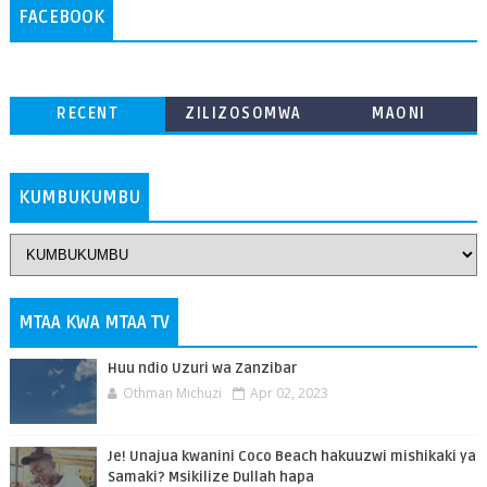
FACEBOOK
RECENT
ZILIZOSOMWA
MAONI
ZAIDI
KUMBUKUMBU
MTAA KWA MTAA TV
Huu ndio Uzuri wa Zanzibar
Othman Michuzi
Apr 02, 2023
Je! Unajua kwanini Coco Beach hakuuzwi mishikaki ya
Samaki? Msikilize Dullah hapa