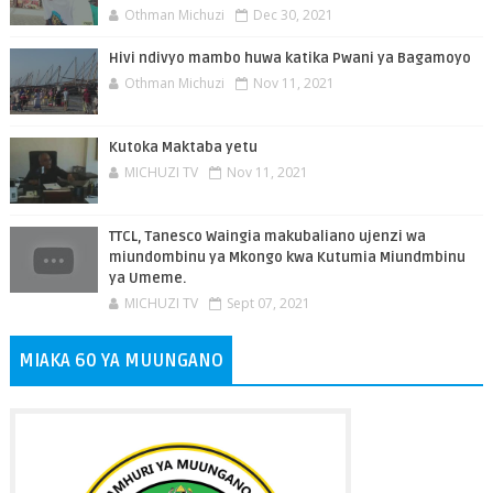
Othman Michuzi
Dec 30, 2021
Hivi ndivyo mambo huwa katika Pwani ya Bagamoyo
Othman Michuzi
Nov 11, 2021
Kutoka Maktaba yetu
MICHUZI TV
Nov 11, 2021
TTCL, Tanesco Waingia makubaliano ujenzi wa
miundombinu ya Mkongo kwa Kutumia Miundmbinu
ya Umeme.
MICHUZI TV
Sept 07, 2021
MIAKA 60 YA MUUNGANO