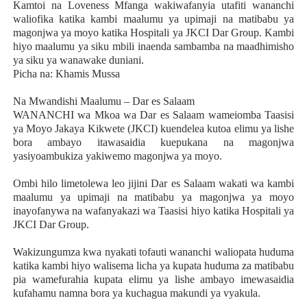
Kamtoi na Loveness Mfanga wakiwafanyia utafiti wananchi
waliofika katika kambi maalumu ya upimaji na matibabu ya
magonjwa ya moyo katika Hospitali ya JKCI Dar Group. Kambi
hiyo maalumu ya siku mbili inaenda sambamba na maadhimisho
ya siku ya wanawake duniani.
Picha na: Khamis Mussa
Na Mwandishi Maalumu – Dar es Salaam
WANANCHI wa Mkoa wa Dar es Salaam wameiomba Taasisi
ya Moyo Jakaya Kikwete (JKCI) kuendelea kutoa elimu ya lishe
bora ambayo itawasaidia kuepukana na magonjwa
yasiyoambukiza yakiwemo magonjwa ya moyo.
Ombi hilo limetolewa leo jijini Dar es Salaam wakati wa kambi
maalumu ya upimaji na matibabu ya magonjwa ya moyo
inayofanywa na wafanyakazi wa Taasisi hiyo katika Hospitali ya
JKCI Dar Group.
Wakizungumza kwa nyakati tofauti wananchi waliopata huduma
katika kambi hiyo walisema licha ya kupata huduma za matibabu
pia wamefurahia kupata elimu ya lishe ambayo imewasaidia
kufahamu namna bora ya kuchagua makundi ya vyakula.