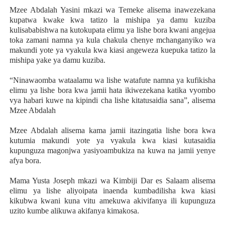
Mzee Abdalah Yasini mkazi wa Temeke alisema inawezekana
kupatwa kwake kwa tatizo la mishipa ya damu kuziba
kulisababishwa na kutokupata elimu ya lishe bora kwani angejua
toka zamani namna ya kula chakula chenye mchanganyiko wa
makundi yote ya vyakula kwa kiasi angeweza kuepuka tatizo la
mishipa yake ya damu kuziba.
“Ninawaomba wataalamu wa lishe watafute namna ya kufikisha
elimu ya lishe bora kwa jamii hata ikiwezekana katika vyombo
vya habari kuwe na kipindi cha lishe kitatusaidia sana”, alisema
Mzee Abdalah
Mzee Abdalah alisema kama jamii itazingatia lishe bora kwa
kutumia makundi yote ya vyakula kwa kiasi kutasaidia
kupunguza magonjwa yasiyoambukiza na kuwa na jamii yenye
afya bora.
Mama Yusta Joseph mkazi wa Kimbiji Dar es Salaam alisema
elimu ya lishe aliyoipata inaenda kumbadilisha kwa kiasi
kikubwa kwani kuna vitu amekuwa akivifanya ili kupunguza
uzito kumbe alikuwa akifanya kimakosa.