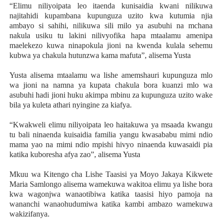
“Elimu niliyoipata leo itaenda kunisaidia kwani nilikuwa
najitahidi kupambana kupunguza uzito kwa kutumia njia
ambayo si sahihi, nilikuwa sili milo ya asubuhi na mchana
nakula usiku tu lakini nilivyofika hapa mtaalamu amenipa
maelekezo kuwa ninapokula jioni na kwenda kulala sehemu
kubwa ya chakula hutunzwa kama mafuta”, alisema Yusta
Yusta alisema mtaalamu wa lishe amemshauri kupunguza mlo
wa jioni na namna ya kupata chakula bora kuanzi mlo wa
asubuhi hadi jioni huku akimpa mbinu za kupunguza uzito wake
bila ya kuleta athari nyingine za kiafya.
“Kwakweli elimu niliyoipata leo haitakuwa ya msaada kwangu
tu bali ninaenda kuisaidia familia yangu kwasababu mimi ndio
mama yao na mimi ndio mpishi hivyo ninaenda kuwasaidi pia
katika kuboresha afya zao”, alisema Yusta
Mkuu wa Kitengo cha Lishe Taasisi ya Moyo Jakaya Kikwete
Maria Samlongo alisema wamekuwa wakitoa elimu ya lishe bora
kwa wagonjwa wanaotibiwa katika taasisi hiyo pamoja na
wananchi wanaohudumiwa katika kambi ambazo wamekuwa
wakizifanya.