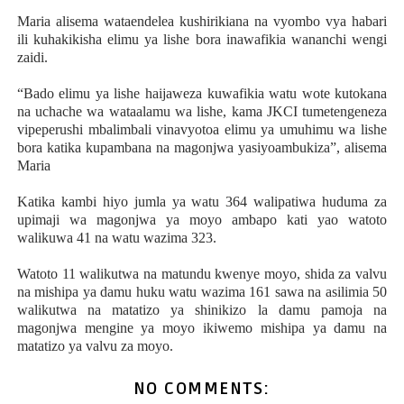
Maria alisema wataendelea kushirikiana na vyombo vya habari
ili kuhakikisha elimu ya lishe bora inawafikia wananchi wengi
zaidi.
“Bado elimu ya lishe haijaweza kuwafikia watu wote kutokana
na uchache wa wataalamu wa lishe, kama JKCI tumetengeneza
vipeperushi mbalimbali vinavyotoa elimu ya umuhimu wa lishe
bora katika kupambana na magonjwa yasiyoambukiza”, alisema
Maria
Katika kambi hiyo jumla ya watu 364 walipatiwa huduma za
upimaji wa magonjwa ya moyo ambapo kati yao watoto
walikuwa 41 na watu wazima 323.
Watoto 11 walikutwa na matundu kwenye moyo, shida za valvu
na mishipa ya damu huku watu wazima 161 sawa na asilimia 50
walikutwa na matatizo ya shinikizo la damu pamoja na
magonjwa mengine ya moyo ikiwemo mishipa ya damu na
matatizo ya valvu za moyo.
NO COMMENTS: