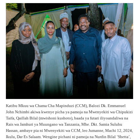
Katibu Mkuu wa Chama Cha Mapinduzi (CCM), Balozi Dk. Emmanuel
John Nchimbi akiwa kwenye picha ya pamoja na Mwenyekiti wa Chipukizi
Taifa, Qaillah Bilal (mwishoni kushoto), baada ya futari iliyoandaliwa na
Rais wa Jamhuri ya Muungano wa Tanzania, Mhe. Dkt. Samia Suluhu
Hassan, ambaye pia ni Mwenyekiti wa CCM, leo Jumanne, Machi 12, 2024,
Ikulu, Dar Es Salaam. Wengine pichani ni pamoja na Nurdin Bilal ‘Shetta’,