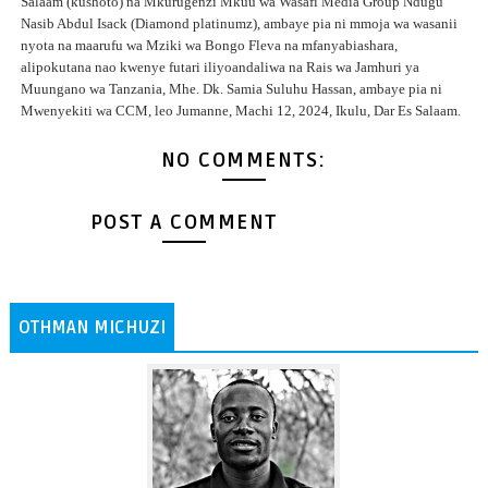
Salaam (kushoto) na Mkurugenzi Mkuu wa Wasafi Media Group Ndugu
Nasib Abdul Isack (Diamond platinumz), ambaye pia ni mmoja wa wasanii
nyota na maarufu wa Mziki wa Bongo Fleva na mfanyabiashara,
alipokutana nao kwenye futari iliyoandaliwa na Rais wa Jamhuri ya
Muungano wa Tanzania, Mhe. Dk. Samia Suluhu Hassan, ambaye pia ni
Mwenyekiti wa CCM, leo Jumanne, Machi 12, 2024, Ikulu, Dar Es Salaam.
NO COMMENTS:
POST A COMMENT
OTHMAN MICHUZI