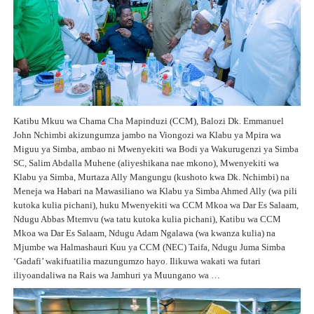
Katibu Mkuu wa Chama Cha Mapinduzi (CCM), Balozi Dk. Emmanuel
John Nchimbi akizungumza jambo na Viongozi wa Klabu ya Mpira wa
Miguu ya Simba, ambao ni Mwenyekiti wa Bodi ya Wakurugenzi ya Simba
SC, Salim Abdalla Muhene (aliyeshikana nae mkono), Mwenyekiti wa
Klabu ya Simba, Murtaza Ally Mangungu (kushoto kwa Dk. Nchimbi) na
Meneja wa Habari na Mawasiliano wa Klabu ya Simba Ahmed Ally (wa pili
kutoka kulia pichani), huku Mwenyekiti wa CCM Mkoa wa Dar Es Salaam,
Ndugu Abbas Mtemvu (wa tatu kutoka kulia pichani), Katibu wa CCM
Mkoa wa Dar Es Salaam, Ndugu Adam Ngalawa (wa kwanza kulia) na
Mjumbe wa Halmashauri Kuu ya CCM (NEC) Taifa, Ndugu Juma Simba
‘Gadafi’ wakifuatilia mazungumzo hayo. Ilikuwa wakati wa futari
iliyoandaliwa na Rais wa Jamhuri ya Muungano wa …