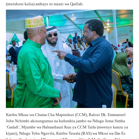
(mwishoni kulia) ambaye ni mzazi wa Qaillah.
Katibu Mkuu wa Chama Cha Mapinduzi (CCM), Balozi Dk. Emmanuel
John Nchimbi akizungumza na kufurahia jambo na Ndugu Juma Simba
‘Gadafi’, Mjumbe wa Halmashauri Kuu ya CCM Taifa (mwenye kanzu ya
kijani), Ndugu Toba Nguvila, Katibu Tawala (RAS) wa Mkoa wa Dar Es