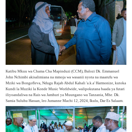
Katibu Mkuu wa Chama Cha Mapinduzi (CCM), Balozi Dk. Emmanuel
John Nchimbi akisalimiana na mmoja wa wasanii nyota na maarufu wa
Mziki wa Bongofleva, Ndugu Rajab Abdul Kahali 'a.k.a' Harmonize, kutoka
Kundi la Muziki la Konde Music Worldwide, walipokutana baada ya futari
iliyoandaliwa na Rais wa Jamhuri ya Muungano wa Tanzania, Mhe. Dk.
Samia Suluhu Hassan, leo Jumanne Machi 12, 2024, Ikulu, Dar Es Salaam.