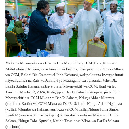
Makamu Mwenyekiti wa Chama Cha Mapinduzi (CCM) Bara, Komredi
Abdulrahman Kinana, akisalimiana na kuzungumza jambo na Katibu Mkuu
wa CCM, Balozi Dk. Emmanuel John Nchimbi, walipokutana kwenye futari
iliyoandaliwa na Rais wa Jamhuri ya Muungano wa Tanzania, Mhe. Dk.
Samia Suluhu Hassan, ambaye pia ni Mwenyekiti wa CCM, jioni ya leo
Jumanne Machi 12, 2024, Ikulu, jijini Dar Es Salaam. Wengine pichani ni
Mwenyekiti wa CCM Mkoa wa Dar Es Salaam, Ndugu Abbas Mtemvu
(katikati), Katibu wa CCM Mkoa wa Dar Es Salaam, Ndugu Adam Ngalawa
(kulia), Mjumbe wa Halmashauri Kuu ya CCM Taifa, Ndugu Juma Simba
‘Gadafi’ (mwenye kanzu ya kijani) na Katibu Tawala wa Mkoa wa Dar Es
Salaam, Ndugu Toba Nguvila, Katibu Tawala wa Mkoa wa Dar Es Salaam
(kushoto).