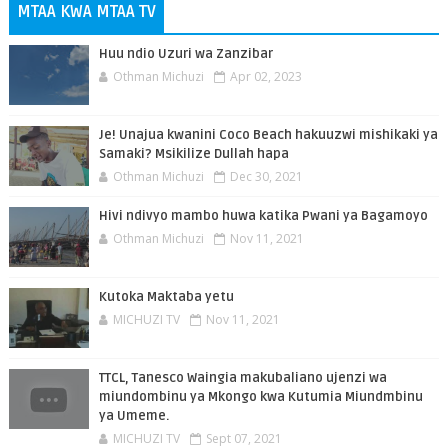
MTAA KWA MTAA TV
Huu ndio Uzuri wa Zanzibar
Othman Michuzi
Apr 02, 2023
Je! Unajua kwanini Coco Beach hakuuzwi mishikaki ya
Samaki? Msikilize Dullah hapa
Othman Michuzi
Dec 30, 2021
Hivi ndivyo mambo huwa katika Pwani ya Bagamoyo
Othman Michuzi
Nov 11, 2021
Kutoka Maktaba yetu
MICHUZI TV
Nov 11, 2021
TTCL, Tanesco Waingia makubaliano ujenzi wa
miundombinu ya Mkongo kwa Kutumia Miundmbinu
ya Umeme.
MICHUZI TV
Sept 07, 2021