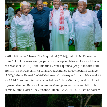
Katibu Mkuu wa Chama Cha Mapinduzi (CCM), Balozi Dk. Emmanuel
John Nchimbi, akiwa kwenye picha ya pamoja na Mwenyekiti wa Chama
cha Wananchi (CUF), Prof. Ibrahim Haruna Lipumba (wa pili kutoka kulia
pichani) na Mwenyekiti wa Chama Cha Alliance for Democratic Change
(ADC), Ndugu Hamad Rashid Mohamed (kushoto) na kulia ni Mwenyekiti
wa CCM Mkoa wa Dar Es Salaam, Ndugu Abbas Mtemvu, baada ya futari
iliyoandaliwa na Rais wa Jamhuri ya Muungano wa Tanzania, Mhe. Dk.
Samia Suluhu Hassan, leo Jumanne, Machi 12, 2024, Ikulu, Dar Es Salaam.