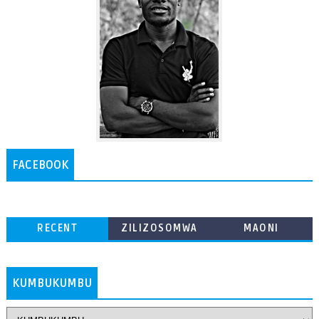
FACEBOOK
RECENT
ZILIZOSOMWA
MAONI
ZAIDI
KUMBUKUMBU