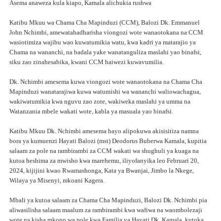
Asema anaweza kula kiapo, Kamala alichukia rushwa
Katibu Mkuu wa Chama Cha Mapinduzi (CCM), Balozi Dk. Emmanuel
John Nchimbi, amewatahadharisha viongozi wote wanaotokana na CCM
wasiotimiza wajibu wao kuwatumikia watu, kwa kadri ya matarajio ya
Chama na wananchi, na badala yake wanatanguliza maslahi yao binafsi,
siku zao zinahesabika, kwani CCM haiwezi kuwavumilia.
Dk. Nchimbi amesema kuwa viongozi wote wanaotokana na Chama Cha
Mapinduzi wanatarajiwa kuwa watumishi wa wananchi waliowachagua,
wakiwatumikia kwa nguvu zao zote, wakiweka maslahi ya umma na
Watanzania mbele wakati wote, kabla ya masuala yao binafsi.
Katibu Mkuu Dk. Nchimbi amesema hayo alipokuwa akisisitiza namna
bora ya kumuenzi Hayati Balozi (mst) Deodorus Buberwa Kamala, kupitia
salaam za pole na rambirambi za CCM wakati wa shughuli ya kuaga na
kutoa heshima za mwisho kwa marehemu, iliyofanyika leo Februari 20,
2024, kijijini kwao Rwamashonga, Kata ya Bwanjai, Jimbo la Nkege,
Wilaya ya Misenyi, mkoani Kagera.
Mbali ya kutoa salaam za Chama Cha Mapinduzi, Balozi Dk. Nchimbi pia
aliwasilisha salaam maalum za rambirambi kwa wafiwa na waombolezaji
wote na kisha mkono wa pole kwa Familia ya Hayati Dk. Kamala, kutoka