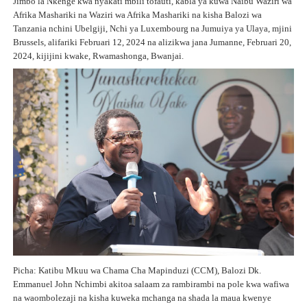
Jimbo la Nkenge kwa nyakati mbili tofauti, kabla ya kuwa Naibu Waziri wa
Afrika Mashariki na Waziri wa Afrika Mashariki na kisha Balozi wa
Tanzania nchini Ubelgiji, Nchi ya Luxembourg na Jumuiya ya Ulaya, mjini
Brussels, alifariki Februari 12, 2024 na alizikwa jana Jumanne, Februari 20,
2024, kijijini kwake, Rwamashonga, Bwanjai.
Picha: Katibu Mkuu wa Chama Cha Mapinduzi (CCM), Balozi Dk.
Emmanuel John Nchimbi akitoa salaam za rambirambi na pole kwa wafiwa
na waombolezaji na kisha kuweka mchanga na shada la maua kwenye