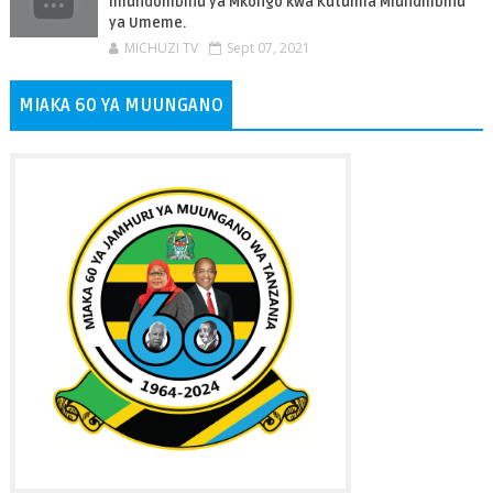
miundombinu ya Mkongo kwa Kutumia Miundmbinu
ya Umeme.
MICHUZI TV
Sept 07, 2021
MIAKA 60 YA MUUNGANO