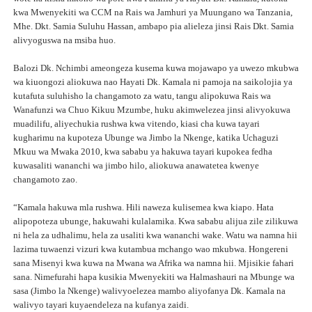
kwa Mwenyekiti wa CCM na Rais wa Jamhuri ya Muungano wa Tanzania,
Mhe. Dkt. Samia Suluhu Hassan, ambapo pia alieleza jinsi Rais Dkt. Samia
alivyoguswa na msiba huo.
Balozi Dk. Nchimbi ameongeza kusema kuwa mojawapo ya uwezo mkubwa
wa kiuongozi aliokuwa nao Hayati Dk. Kamala ni pamoja na saikolojia ya
kutafuta suluhisho la changamoto za watu, tangu alipokuwa Rais wa
Wanafunzi wa Chuo Kikuu Mzumbe, huku akimwelezea jinsi alivyokuwa
muadilifu, aliyechukia rushwa kwa vitendo, kiasi cha kuwa tayari
kugharimu na kupoteza Ubunge wa Jimbo la Nkenge, katika Uchaguzi
Mkuu wa Mwaka 2010, kwa sababu ya hakuwa tayari kupokea fedha
kuwasaliti wananchi wa jimbo hilo, aliokuwa anawatetea kwenye
changamoto zao.
“Kamala hakuwa mla rushwa. Hili naweza kulisemea kwa kiapo. Hata
alipopoteza ubunge, hakuwahi kulalamika. Kwa sababu alijua zile zilikuwa
ni hela za udhalimu, hela za usaliti kwa wananchi wake. Watu wa namna hii
lazima tuwaenzi vizuri kwa kutambua mchango wao mkubwa. Hongereni
sana Misenyi kwa kuwa na Mwana wa Afrika wa namna hii. Mjisikie fahari
sana. Nimefurahi hapa kusikia Mwenyekiti wa Halmashauri na Mbunge wa
sasa (Jimbo la Nkenge) walivyoelezea mambo aliyofanya Dk. Kamala na
walivyo tayari kuyaendeleza na kufanya zaidi.