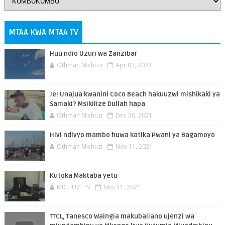
MTAA KWA MTAA TV
Huu ndio Uzuri wa Zanzibar
Othman Michuzi
Apr 02, 2023
Je! Unajua kwanini Coco Beach hakuuzwi mishikaki ya
Samaki? Msikilize Dullah hapa
Othman Michuzi
Dec 30, 2021
Hivi ndivyo mambo huwa katika Pwani ya Bagamoyo
Othman Michuzi
Nov 11, 2021
Kutoka Maktaba yetu
MICHUZI TV
Nov 11, 2021
TTCL, Tanesco Waingia makubaliano ujenzi wa