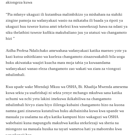
akiongeza kuwa
“Pia ­mfanye ukaguzi ili kutambua malimbikizo ya mishahara na stahiki
zingine pamoja na wafanyakazi wasio na mikataba ili baada ya ripoti ya
ukaguzi huu tuweze kutoa amri tekelezi kwa wawekezaji hawa na ndani ya
siku thelathini tuweze kufikia makubaliano juu ya utatuzi wa changamoto
hizi ”
Aidha ­Profesa Ndalichako amewahasa wafanyakazi katika maeneo yote ya
kazi kutoa ushirikiano wa kueleza changamoto zinazowakabili bila uoga
huku akiwataka waajiri kuacha mara moja tabia ya kuwaandama
wafanyakazi wanao eleza changamoto zao wakati wa ziara za viongozi
mbalimbali.
Kwa upade wake Mtendaji Mkuu wa OSHA, Bi. Khadija Mwenda amesema
kuwa sekta ya usafirishaji ni sekta yenye mchango mkubwa sana katika
uchumi wa nchi yetu lakini imekuwa ikikabiliwa na changamoto
mbalimbali hivyo ziara hiyo ililenga kubaini changamoto hizo na kuona
namna gani zinaweza kutatuliwa huku akibainisha kuwa kwa upande wa
masuala ya usalama na afya katika kampuni hizo wakaguzi wa OSHA
wabebaini kuna mapungufu makubwa katika utekelezaji wa sheria na
miongozo ua masuala husika na tayari wametoa hati ya maboresho kwa
wawekezaji hao.