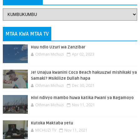
MTAA KWA MTAA TV
Huu ndio Uzuri wa Zanzibar
Othman Michuzi
Apr 02, 2023
Je! Unajua kwanini Coco Beach hakuuzwi mishikaki ya
Samaki? Msikilize Dullah hapa
Othman Michuzi
Dec 30, 2021
Hivi ndivyo mambo huwa katika Pwani ya Bagamoyo
Othman Michuzi
Nov 11, 2021
Kutoka Maktaba yetu
MICHUZI TV
Nov 11, 2021