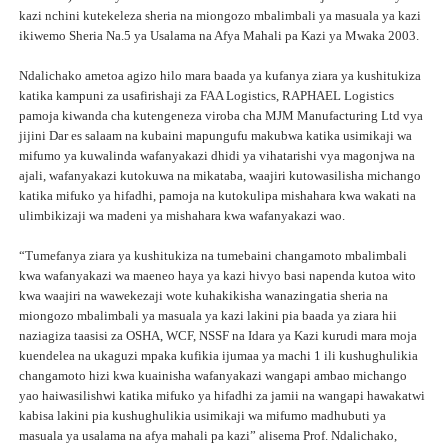
kazi nchini kutekeleza sheria na miongozo mbalimbali ya masuala ya kazi
ikiwemo Sheria Na.5 ya Usalama na Afya Mahali pa Kazi ya Mwaka 2003.
Ndalichako ametoa agizo hilo mara baada ya kufanya ziara ya kushitukiza
katika kampuni za usafirishaji za FAA Logistics, RAPHAEL Logistics
pamoja kiwanda cha kutengeneza viroba cha MJM Manufacturing Ltd vya
jijini Dar es salaam na kubaini mapungufu makubwa katika usimikaji wa
mifumo ya kuwalinda wafanyakazi dhidi ya vihatarishi vya magonjwa na
ajali, wafanyakazi kutokuwa na mikataba, waajiri kutowasilisha michango
katika mifuko ya hifadhi, pamoja na kutokulipa mishahara kwa wakati na
ulimbikizaji wa madeni ya mishahara kwa wafanyakazi wao.
“Tumefanya ziara ya kushitukiza na tumebaini changamoto mbalimbali
kwa wafanyakazi wa maeneo haya ya kazi hivyo basi napenda kutoa wito
kwa waajiri na wawekezaji wote kuhakikisha wanazingatia sheria na
miongozo mbalimbali ya masuala ya kazi lakini pia baada ya ziara hii
naziagiza taasisi za OSHA, WCF, NSSF na Idara ya Kazi kurudi mara moja
kuendelea na ukaguzi mpaka kufikia ijumaa ya machi 1 ili kushughulikia
changamoto hizi kwa kuainisha wafanyakazi wangapi ambao michango
yao haiwasilishwi katika mifuko ya hifadhi za jamii na wangapi hawakatwi
kabisa lakini pia kushughulikia usimikaji wa mifumo madhubuti ya
masuala ya usalama na afya mahali pa kazi” alisema Prof. Ndalichako,