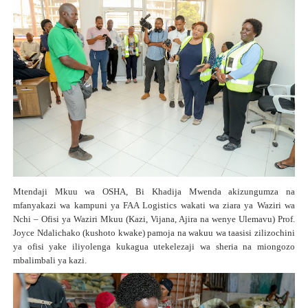
Mtendaji Mkuu wa OSHA, Bi Khadija Mwenda akizungumza na
mfanyakazi wa kampuni ya FAA Logistics wakati wa ziara ya Waziri wa
Nchi – Ofisi ya Waziri Mkuu (Kazi, Vijana, Ajira na wenye Ulemavu) Prof.
Joyce Ndalichako (kushoto kwake) pamoja na wakuu wa taasisi zilizochini
ya ofisi yake iliyolenga kukagua utekelezaji wa sheria na miongozo
mbalimbali ya kazi.