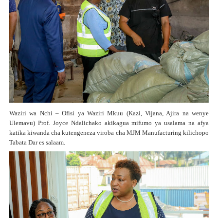
Waziri wa Nchi – Ofisi ya Waziri Mkuu (Kazi, Vijana, Ajira na wenye
Ulemavu) Prof. Joyce Ndalichako akikagua mifumo ya usalama na afya
katika kiwanda cha kutengeneza viroba cha MJM Manufacturing kilichopo
Tabata Dar es salaam.