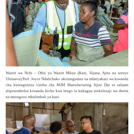
Waziri wa Nchi – Ofisi ya Waziri Mkuu (Kazi, Vijana, Ajira na wenye
Ulemavu) Prof. Joyce Ndalichako akizungumza na mfanyakazi wa kiwanda
cha kutengeneza viroba cha MJM Manufacturing Jijini Dar es salaam
alipotembelea kiwanda hicho kwa lengo la kukagua utekelezaji wa sheria
na miongozo mbalimbali ya kazi.