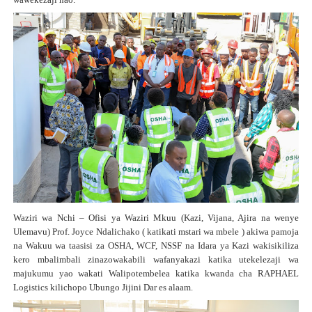
Waziri wa Nchi – Ofisi ya Waziri Mkuu (Kazi, Vijana, Ajira na wenye
Ulemavu) Prof. Joyce Ndalichako ( katikati mstari wa mbele ) akiwa pamoja
na Wakuu wa taasisi za OSHA, WCF, NSSF na Idara ya Kazi wakisikiliza
kero mbalimbali zinazowakabili wafanyakazi katika utekelezaji wa
majukumu yao wakati Walipotembelea katika kwanda cha RAPHAEL
Logistics kilichopo Ubungo Jijini Dar es alaam.