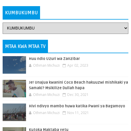
KUMBUKUMBU
MTAA KWA MTAA TV
Huu ndio Uzuri wa Zanzibar
Othman Michuzi
Apr 02, 2023
Je! Unajua kwanini Coco Beach hakuuzwi mishikaki ya
Samaki? Msikilize Dullah hapa
Othman Michuzi
Dec 30, 2021
Hivi ndivyo mambo huwa katika Pwani ya Bagamoyo
Othman Michuzi
Nov 11, 2021
Kutoka Maktaba yetu