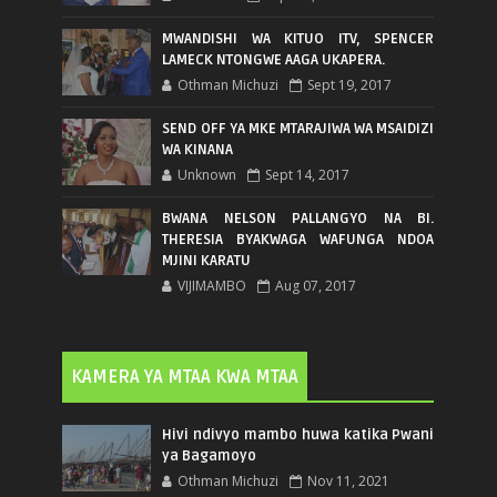
MWANDISHI WA KITUO ITV, SPENCER
LAMECK NTONGWE AAGA UKAPERA.
Othman Michuzi
Sept 19, 2017
SEND OFF YA MKE MTARAJIWA WA MSAIDIZI
WA KINANA
Unknown
Sept 14, 2017
BWANA NELSON PALLANGYO NA BI.
THERESIA BYAKWAGA WAFUNGA NDOA
MJINI KARATU
VIJIMAMBO
Aug 07, 2017
KAMERA YA MTAA KWA MTAA
Hivi ndivyo mambo huwa katika Pwani
ya Bagamoyo
Othman Michuzi
Nov 11, 2021