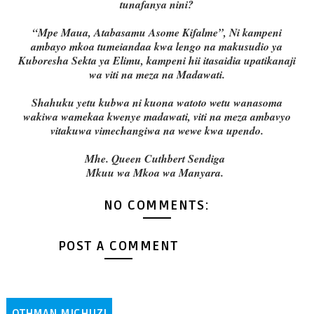
tunafanya nini?
“Mpe Maua, Atabasamu Asome Kifalme”, Ni kampeni
ambayo mkoa tumeiandaa kwa lengo na makusudio ya
Kuboresha Sekta ya Elimu, kampeni hii itasaidia upatikanaji
wa viti na meza na Madawati.
Shahuku yetu kubwa ni kuona watoto wetu wanasoma
wakiwa wamekaa kwenye madawati, viti na meza ambavyo
vitakuwa vimechangiwa na wewe kwa upendo.
Mhe. Queen Cuthbert Sendiga
Mkuu wa Mkoa wa Manyara.
NO COMMENTS:
POST A COMMENT
OTHMAN MICHUZI