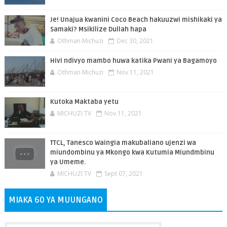
Je! Unajua kwanini Coco Beach hakuuzwi mishikaki ya
Samaki? Msikilize Dullah hapa
Othman Michuzi
Dec 30, 2021
Hivi ndivyo mambo huwa katika Pwani ya Bagamoyo
Othman Michuzi
Nov 11, 2021
Kutoka Maktaba yetu
MICHUZI TV
Nov 11, 2021
TTCL, Tanesco Waingia makubaliano ujenzi wa
miundombinu ya Mkongo kwa Kutumia Miundmbinu
ya Umeme.
MICHUZI TV
Sept 07, 2021
MIAKA 60 YA MUUNGANO