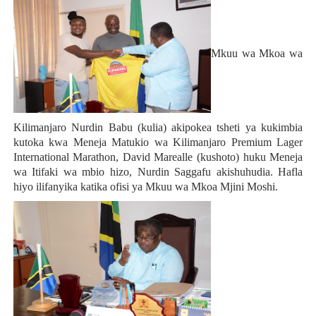
Mkuu wa Mkoa wa
Kilimanjaro Nurdin Babu (kulia) akipokea tsheti ya kukimbia
kutoka kwa Meneja Matukio wa Kilimanjaro Premium Lager
International Marathon, David Marealle (kushoto) huku Meneja
wa Itifaki wa mbio hizo, Nurdin Saggafu akishuhudia. Hafla
hiyo ilifanyika katika ofisi ya Mkuu wa Mkoa Mjini Moshi.