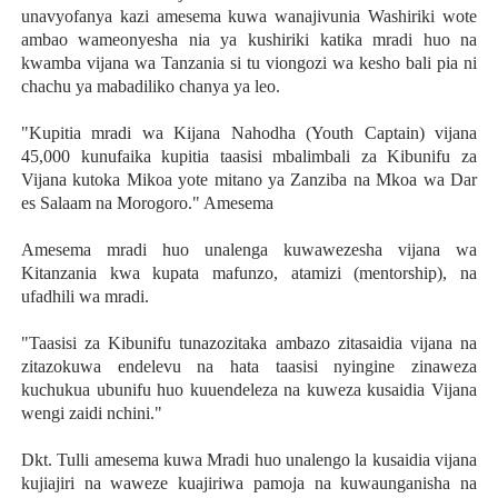
unavyofanya kazi amesema kuwa wanajivunia Washiriki wote
ambao wameonyesha nia ya kushiriki katika mradi huo na
kwamba vijana wa Tanzania si tu viongozi
wa kesho bali pia ni
chachu ya mabadiliko chanya ya leo.
"Kupitia mradi wa Kijana Nahodha (Youth Captain) vijana
45,000 kunufaika kupitia taasisi mbalimbali za Kibunifu za
Vijana kutoka Mikoa yote mitano ya Zanziba na Mkoa wa Dar
es Salaam na Morogoro." Amesema
Amesema mradi huo unalenga
kuwawezesha vijana wa
Kitanzania kwa kupata mafunzo, atamizi (mentorship), na
ufadhili wa mradi.
"Taasisi za Kibunifu tunazozitaka ambazo zitasaidia vijana na
zitazokuwa endelevu na hata taasisi nyingine zinaweza
kuchukua ubunifu huo kuuendeleza na kuweza kusaidia Vijana
wengi zaidi nchini."
Dkt. Tulli amesema kuwa Mradi huo unalengo la kusaidia vijana
kujiajiri na waweze kuajiriwa pamoja na kuwaunganisha na