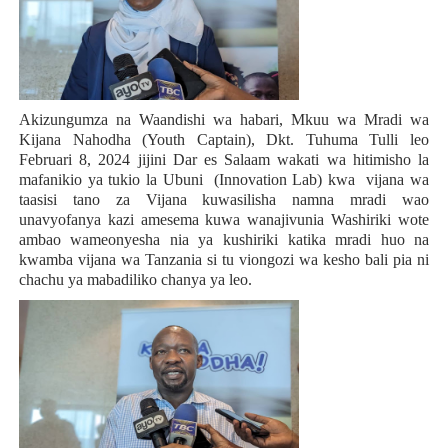
Akizungumza na Waandishi wa habari, Mkuu wa
Mradi wa
Kijana Nahodha (Youth Captain), Dkt. Tuhuma Tulli leo
Februari 8, 2024 jijini Dar es Salaam wakati wa hitimisho la
mafanikio ya tukio la Ubuni (Innovation Lab) kwa vijana wa
taasisi tano za Vijana kuwasilisha namna mradi wao
unavyofanya kazi amesema kuwa wanajivunia Washiriki wote
ambao wameonyesha nia ya kushiriki katika mradi huo na
kwamba vijana wa Tanzania si tu viongozi wa kesho bali pia ni
chachu ya mabadiliko chanya ya leo.