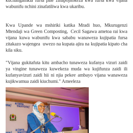
kuchangamkia fursa pale zinapojitokeza kwa fursa kwa vijana
wabunifu nchini zinafatiliwa kwa ukaribu.
Kwa Upande wa mshiriki katika Mradi huo, Mkurugenzi
Mtendaji wa Green Composting, Cecil Sagawa ametoa rai kwa
vijana kuwa wabunifu kwa sababu wanaweza kujipatia fursa
zitakazo wajengea uwezo na kupata ajira na kujipatia kipato cha
kila siku.
"Vijana gukitafuta kitu ambacho tunaweza kufanya vizuri zaidi
ya vingine tunaweza kuwekeza muda wa kujifunza zaidi ili
kufanyavizuri zaidi hii ni njia pekee ambayo vijana wanaweza
kujikwamua zaidi kiuchumi." Ameeleza