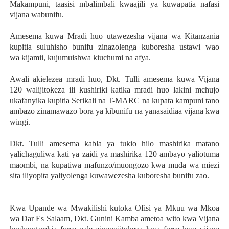
Makampuni, taasisi mbalimbali kwaajili ya kuwapatia nafasi
vijana wabunifu.
Amesema kuwa Mradi huo utawezesha vijana wa Kitanzania
kupitia suluhisho bunifu zinazolenga kuboresha ustawi wao
wa
kijamii, kujumuishwa kiuchumi na afya.
Awali akielezea mradi huo, Dkt. Tulli amesema kuwa Vijana
120 walijitokeza ili kushiriki katika mradi huo lakini mchujo
ukafanyika kupitia Serikali na T-MARC na kupata kampuni tano
ambazo zinamawazo bora ya kibunifu na yanasaidiaa vijana kwa
wingi.
Dkt. Tulli amesema kabla ya tukio hilo mashirika matano
yalichaguliwa kati ya zaidi ya mashirika
120 ambayo yaliotuma
maombi, na kupatiwa mafunzo/muongozo kwa muda wa miezi
sita iliyopita
yaliyolenga kuwawezesha kuboresha bunifu zao.
Kwa Upande wa Mwakilishi kutoka Ofisi ya Mkuu wa Mkoa
wa Dar Es Salaam, Dkt. Gunini Kamba ametoa wito kwa Vijana