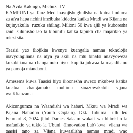
Na Avila Kakingo, Michuzi TV
KAMPUNI ya Tanz Med inayojishughulisha na kutoa huduma
za afya hapa nchini imeibuka kidedea katika Mradi wa Kijana na
kujinyakulia ruzuku
shilingi Milioni 50 kwa ajili ya kuboresha
zaidi suluhisho lao la kibunifu katika kipindi cha
majaribio ya
miezi sita.
Taasisi yao iliojikita kwenye kuangalia namna teknolojia
inavyoingiliana na afya ya akili na mtu binafsi anavyoweza
kukabiliana na changamoto hiyo kupitia jukwaa la majadiliano
ya pamoja mtandaoni.
Amesema kuwa Taasisi hiyo ilioonesha uwezo mkubwa katika
kutatua changamoto muhimu zinazowakabili vijana
wa
Kitanzania.
Akizungumza na Waandishi wa habari, Mkuu wa
Mradi wa
Kijana Nahodha (Youth Captain), Dkt. Tuhuma Tulli leo
Februari 8, 2024 jijini Dar es Salaam wakati wa hitimisho la
mafanikio ya tukio la Ubuni (Innovation
Lab) kwa vijana wa
taasisi tano za Vijana kuwasilisha namna mradi wao