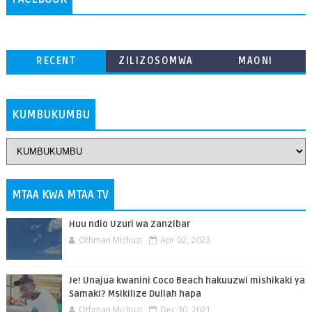
RECENT
ZILIZOSOMWA
MAONI
ZAIDI
KUMBUKUMBU
MTAA KWA MTAA TV
Huu ndio Uzuri wa Zanzibar
Othman Michuzi
Apr 02, 2023
Je! Unajua kwanini Coco Beach hakuuzwi mishikaki ya
Samaki? Msikilize Dullah hapa
Othman Michuzi
Dec 30, 2021