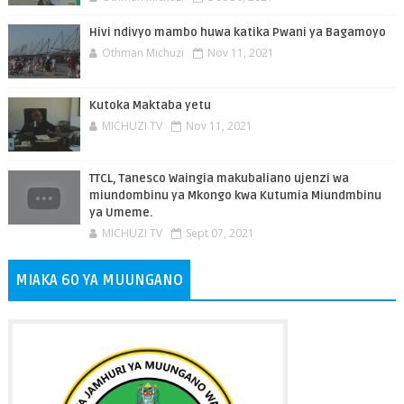
Hivi ndivyo mambo huwa katika Pwani ya Bagamoyo
Othman Michuzi
Nov 11, 2021
Kutoka Maktaba yetu
MICHUZI TV
Nov 11, 2021
TTCL, Tanesco Waingia makubaliano ujenzi wa
miundombinu ya Mkongo kwa Kutumia Miundmbinu
ya Umeme.
MICHUZI TV
Sept 07, 2021
MIAKA 60 YA MUUNGANO