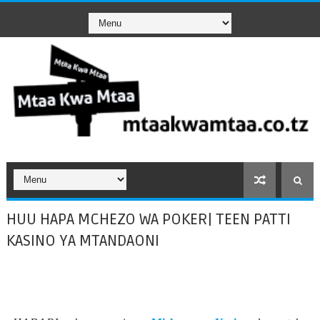
HUU HAPA MCHEZO WA POKER| TEEN PATTI
KASINO YA MTANDAONI