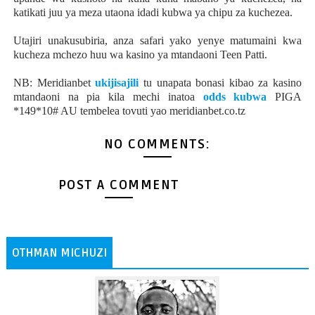
katikati juu ya meza utaona idadi kubwa ya chipu za kuchezea.
Utajiri unakusubiria, anza safari yako yenye matumaini kwa
kucheza mchezo huu wa kasino ya mtandaoni Teen Patti.
NB: Meridianbet
ukijisajili
tu unapata bonasi kibao za kasino
mtandaoni na pia kila mechi inatoa
odds kubwa
PIGA
*149*10# AU tembelea tovuti yao meridianbet.co.tz
NO COMMENTS:
POST A COMMENT
OTHMAN MICHUZI