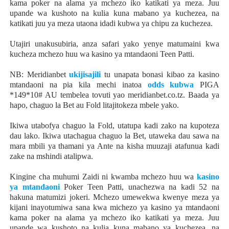
kama poker na alama ya mchezo iko katikati ya meza. Juu
upande wa kushoto na kulia kuna mabano ya kuchezea, na
katikati juu ya meza utaona idadi kubwa ya chipu za kuchezea.
Utajiri unakusubiria, anza safari yako yenye matumaini kwa
kucheza mchezo huu wa kasino ya mtandaoni Teen Patti.
NB: Meridianbet
ukijisajili
tu unapata bonasi kibao za kasino
mtandaoni na pia kila mechi inatoa
odds kubwa
PIGA
*149*10# AU tembelea tovuti yao meridianbet.co.tz. Baada ya
hapo, chaguo la Bet au Fold litajitokeza mbele yako.
Ikiwa utabofya chaguo la Fold, utatupa kadi zako na kupoteza
dau lako. Ikiwa utachagua chaguo la Bet, utaweka dau sawa na
mara mbili ya thamani ya Ante na kisha muuzaji atafunua kadi
zake na mshindi atalipwa.
Kingine cha muhumi Zaidi ni kwamba mchezo huu wa
kasino
ya mtandaoni
Poker Teen Patti, unachezwa na kadi 52 na
hakuna matumizi jokeri. Mchezo umewekwa kwenye meza ya
kijani inayotumiwa sana kwa michezo ya kasino ya mtandaoni
kama poker na alama ya mchezo iko katikati ya meza. Juu
upande wa kushoto na kulia kuna mabano ya kuchezea, na