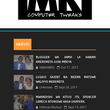
HARUSI
BLOGGER WA JAMVI LA HABARI
AMEREMETA JIJINI MBEYA
VIJIMAMBO
Oct 11, 2017
LUSAJO SAJENT NA NEEMA MATOWE
WALIVYO MEREMETA
Unknown
Sept 26, 2017
MWANDISHI WA KITUO ITV, SPENCER
LAMECK NTONGWE AAGA UKAPERA.
Othman Michuzi
Sept 19, 2017