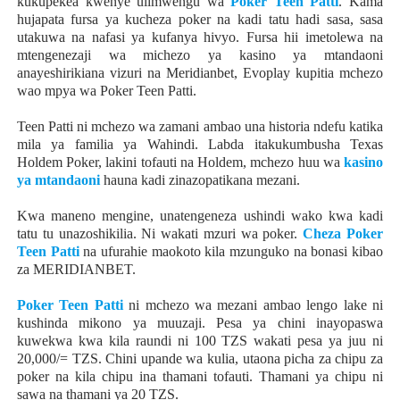
kukupekea kwenye ulimwengu wa
Poker Teen Patti
. Kama
hujapata fursa ya kucheza poker na kadi tatu hadi sasa, sasa
utakuwa na nafasi ya kufanya hivyo. Fursa hii imetolewa na
mtengenezaji wa michezo ya kasino ya mtandaoni
anayeshirikiana vizuri na Meridianbet, Evoplay kupitia mchezo
wao mpya wa Poker Teen Patti.
Teen Patti ni mchezo wa zamani ambao una historia ndefu katika
mila ya familia ya Wahindi. Labda itakukumbusha Texas
Holdem Poker, lakini tofauti na Holdem, mchezo huu wa
kasino
ya mtandaoni
hauna kadi zinazopatikana mezani.
Kwa maneno mengine, unatengeneza ushindi wako kwa kadi
tatu tu unazoshikilia. Ni wakati mzuri wa poker.
Cheza Poker
Teen Patti
na ufurahie maokoto kila mzunguko na bonasi kibao
za MERIDIANBET.
Poker Teen Patti
ni mchezo wa mezani ambao lengo lake ni
kushinda mikono ya muuzaji. Pesa ya chini inayopaswa
kuwekwa kwa kila raundi ni 100 TZS wakati pesa ya juu ni
20,000/= TZS. Chini upande wa kulia, utaona picha za chipu za
poker na kila chipu ina thamani tofauti. Thamani ya chipu ni
sawa na thamani ya 20 TZS.