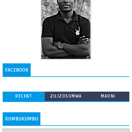
FACEBOOK
RECENT
ZILIZOSOMWA
MAONI
ZAIDI
KUMBUKUMBU