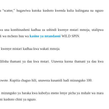
a “scatter,” hugawiwa kutoka kushoto kwenda kulia kulingana na nguzo
a una kombinasheni kadhaa za ushindi kwenye mstari mmoja, utalipwa
ndi wa mchezo huu wa
kasino ya mtandaoni
WILD SPIN.
a kwenye mistari kadhaa kwa wakati mmoja.
dilisha thamani ya dau kwa mstari. Utaweza kuona thamani ya dau kwa
wote. Kupitia chaguo hili, unaweza kusanidi hadi mizunguko 100.
a mizunguko ya haraka kwa kubofya eneno lenye picha ya mshale wa mara
ni kushoto chini ya nguzo.