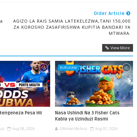
Older Article
Ya
AGIZO LA RAIS SAMIA LATEKELEZWA,TANI 150,000
ZA KOROSHO ZASAFIRISHWA KUPITIA BANDARI YA
MTWARA.
View More
BURUDANI
utengeneza Pesa Hii
Nasa Ushindi Na 3 Fisher Cats
Kabla ya Uzinduzi Rasmi
uzi
Aug 08, 2026
Othman Michuzi
Aug 07, 2026