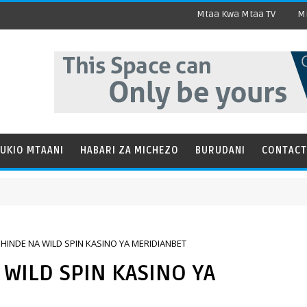
Mtaa Kwa Mtaa TV
Mi
UKIO MTAANI
HABARI ZA MICHEZO
BURUDANI
CONTACT
INDE NA WILD SPIN KASINO YA MERIDIANBET
WILD SPIN KASINO YA