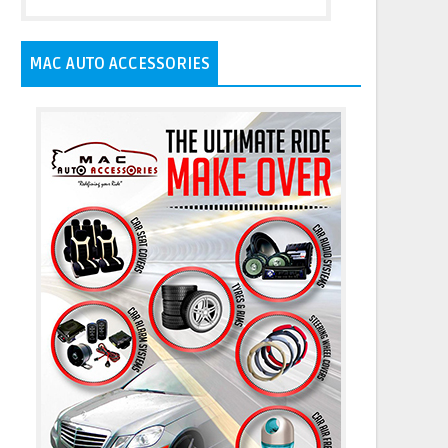
MAC AUTO ACCESSORIES