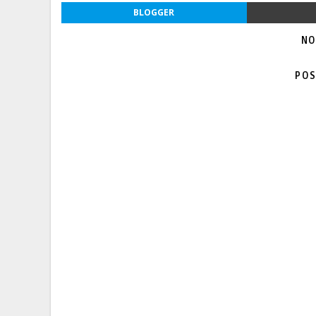
BLOGGER
NO
POS