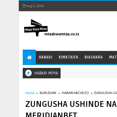
Aug 8, 2026
HABARI
KIMATAIFA
BIASHARA
MAT
HABARI MPYA
Home
BURUDANI
HABARI MICHEZO
ZUNGUSHA USH
ZUNGUSHA USHINDE NA 
MERIDIANBET