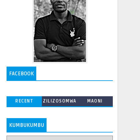
FACEBOOK
RECENT
ZILIZOSOMWA
MAONI
ZAIDI
KUMBUKUMBU