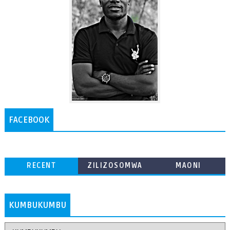
FACEBOOK
RECENT
ZILIZOSOMWA
MAONI
ZAIDI
KUMBUKUMBU