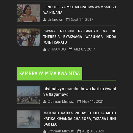
SEND OFF YA MKE MTARAJIWA WA MSAIDIZI
WA KINANA
Unknown
Sept 14, 2017
BWANA NELSON PALLANGYO NA BI.
THERESIA BYAKWAGA WAFUNGA NDOA
MJINI KARATU
VIJIMAMBO
Aug 07, 2017
KAMERA YA MTAA KWA MTAA
Hivi ndivyo mambo huwa katika Pwani
ya Bagamoyo
Othman Michuzi
Nov 11, 2021
MATUKIO KATIKA PICHA: TUKIO LA MOTO
KATIKA KIWANDA CHA BORA, TAZARA JIJINI
DAR LEO
Othman Michuzi
Aug 01, 2020