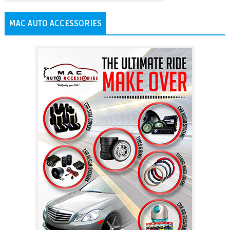
MAC AUTO ACCESSORIES