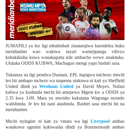
JUMAPILI ya leo ligi mbalimbali zinatarajiwa kuendelea huku
meridianbet wao wakiwa tayari wamejipanga vilivyo
kuhakikisha kuwa wanakupatia kile ambacho wewe unakitaka.
Ukitaka ODDS KUBWA, Machaguo mengi yapo bashiri sasa.
Tukianza na ligi pendwa Duniani, EPL itapigwa michezo miwili
leo hii ambapo mchezo wa mapema utakuwa ni kati ya Sheffield
United dhidi ya
Westham United
ya David Moyes. Nafasi
kubwa ya kushinda mechi hii amepewa Mgeni kw a ODDS ya
2.35 kwa 3.09. Mara ya mwisho kukutana Wagonga nyundo
walishinda. Je leo hii nani atashinda. Bashiri sasa mechi hii na
meridianbet.
Mechi nyingine ni kati ya vinara wa ligi
Liverpool
ambao
watakuwa ugenini kukiwasha dhidi ya Bournemouth ambao