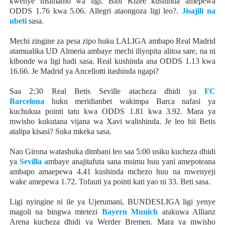
kwenye msimamo wa ligi. Bibi Kizee kushinda amepewa
ODDS 1.76 kwa 5.06. Allegri ataongoza ligi leo?.
Jisajili na
ubeti
sasa.
Mechi zingine za pesa zipo huku LALIGA ambapo Real Madrid
atamualika UD Almeria ambaye mechi iliyopita alitoa sare, na ni
kibonde wa ligi hadi sasa. Real kushinda ana ODDS 1.13 kwa
16.66. Je Madrid ya Ancellotti itashinda ngapi?
Saa 2:30 Real Betis Seville atacheza dhidi ya
FC
Barcelona
huku meridianbet wakimpa Barca nafasi ya
kuchukua pointi tatu kwa ODDS 1.81 kwa 3.92. Mara ya
mwisho kukutana vijana wa Xavi walishinda. Je leo hii Betis
atalipa kisasi? Suka mkeka sasa.
Nao Girona watashuka dimbani leo saa 5:00 usiku kucheza dhidi
ya
Sevilla
a
mbaye anajitafuta sana msimu huu yani amepoteana
ambapo amaepewa 4.41 kushinda mchezo huu na mwenyeji
wake amepewa 1.72. Tofauti ya pointi kati yao ni 33. Beti sasa.
Ligi nyingine ni ile ya Ujerumani, BUNDESLIGA ligi yenye
magoli na bingwa mtetezi
Bayern Munich
atakuwa Allianz
Arena kucheza dhidi ya Werder Bremen. Mara ya mwisho