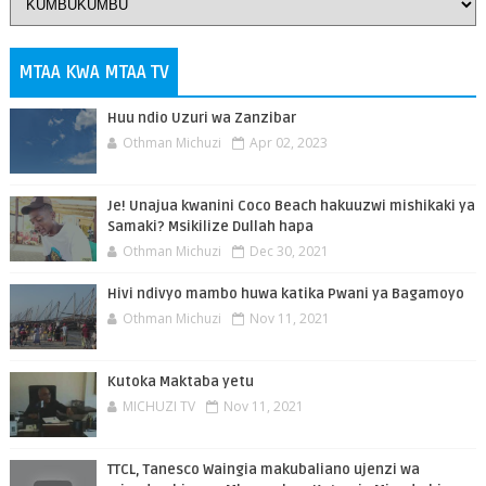
MTAA KWA MTAA TV
Huu ndio Uzuri wa Zanzibar
Othman Michuzi
Apr 02, 2023
Je! Unajua kwanini Coco Beach hakuuzwi mishikaki ya
Samaki? Msikilize Dullah hapa
Othman Michuzi
Dec 30, 2021
Hivi ndivyo mambo huwa katika Pwani ya Bagamoyo
Othman Michuzi
Nov 11, 2021
Kutoka Maktaba yetu
MICHUZI TV
Nov 11, 2021
TTCL, Tanesco Waingia makubaliano ujenzi wa