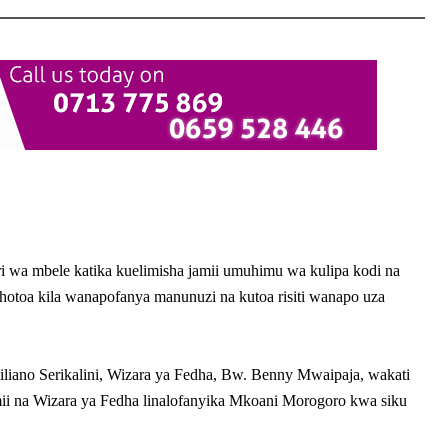
wa mbele katika kuelimisha jamii umuhimu wa kulipa kodi na
lichotoa kila wanapofanya manunuzi na kutoa risiti wanapo uza
iano Serikalini, Wizara ya Fedha, Bw. Benny Mwaipaja, wakati
i na Wizara ya Fedha linalofanyika Mkoani Morogoro kwa siku