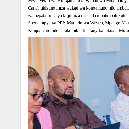
Mwenyekiti wa Kongamano la Wadau wa Mitandao ya K
Canal, akizungumza wakati wa kongamano hilo ambalo
wamepata fursa ya kujifunza masuala mbalimbali kuh
Sheria mpya ya PPP, Muundo wa Wizara, Mpango Mkuu
Kongamano hilo la siku mbili linafanyika mkoani Moro