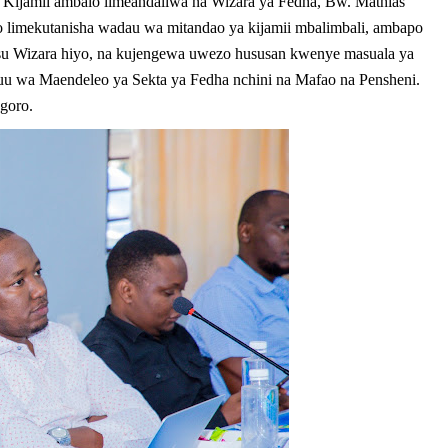
ijamii ambalo limeandaliwa na Wizara ya Fedha, Bw. Mathias
 limekutanisha wadau wa mitandao ya kijamii mbalimbali, ambapo
usu Wizara hiyo, na kujengewa uwezo hususan kwenye masuala ya
 wa Maendeleo ya Sekta ya Fedha nchini na Mafao na Pensheni.
goro.