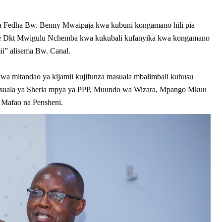
a Fedha Bw. Benny Mwaipaja kwa kubuni kongamano hili pia
Mhe Dkt Mwigulu Nchemba kwa kukubali kufanyika kwa kongamano
i” alisema Bw. Canal.
 wa mitandao ya kijamii kujifunza masuala mbalimbali kuhusu
asuala ya Sheria mpya ya PPP, Muundo wa Wizara, Mpango Mkuu
 Mafao na Pensheni.