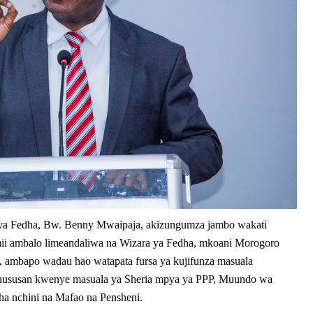
 ya Fedha, Bw. Benny Mwaipaja, akizungumza jambo wakati
i ambalo limeandaliwa na Wizara ya Fedha, mkoani Morogoro
3, ambapo wadau hao watapata fursa ya kujifunza masuala
 hususan kwenye masuala ya Sheria mpya ya PPP, Muundo wa
a nchini na Mafao na Pensheni.