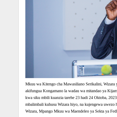
Mkuu wa Kitengo cha Mawasiliano Serikalini, Wizara
akifungua Kongamano la wadau wa mitandao ya Kijami
kwa siku mbili kuanzia tarehe 23 hadi 24 Oktoba, 202
mbalimbali kuhusu Wizara hiyo, na kujengewa uwezo
Wizara, Mpango Mkuu wa Maendeleo ya Sekta ya Fedh