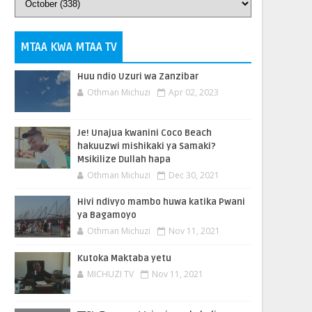
MTAA KWA MTAA TV
Huu ndio Uzuri wa Zanzibar
Othman Michuzi
Apr 02, 2023
Je! Unajua kwanini Coco Beach
hakuuzwi mishikaki ya Samaki?
Msikilize Dullah hapa
Othman Michuzi
Dec 30, 2021
Hivi ndivyo mambo huwa katika Pwani
ya Bagamoyo
Othman Michuzi
Nov 11, 2021
Kutoka Maktaba yetu
MICHUZI TV
Nov 11, 2021