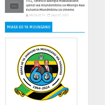
TTCL, Tanesco Waingia makubaliano
ujenzi wa miundombinu ya Mkongo kwa
Kutumia Miundmbinu ya Umeme.
MICHUZI TV
Sept 07, 2021
MIAKA 60 YA MUUNGANO