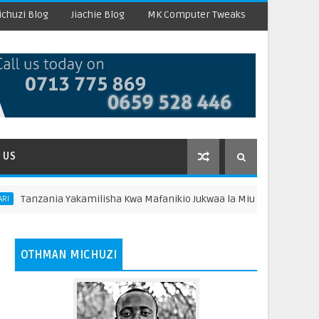
chuzi Blog
Jiachie Blog
MK Computer Tweaks
 US
a Yakamilisha Kwa Mafanikio Jukwaa la Miundombinu Afrika, Yaeleke
OTHMAN MICHUZI