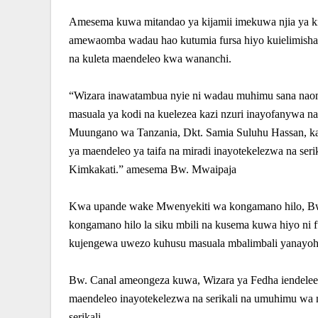
Amesema kuwa mitandao ya kijamii imekuwa njia ya kig
amewaomba wadau hao kutumia fursa hiyo kuielimisha 
na kuleta maendeleo kwa wananchi.
“Wizara inawatambua nyie ni wadau muhimu sana naomb
masuala ya kodi na kuelezea kazi nzuri inayofanywa na
Muungano wa Tanzania, Dkt. Samia Suluhu Hassan, ka
ya maendeleo ya taifa na miradi inayotekelezwa na seri
Kimkakati.” amesema Bw. Mwaipaja
Kwa upande wake Mwenyekiti wa kongamano hilo, Bw.
kongamano hilo la siku mbili na kusema kuwa hiyo ni 
kujengewa uwezo kuhusu masuala mbalimbali yanayoh
Bw. Canal ameongeza kuwa, Wizara ya Fedha iendelee
maendeleo inayotekelezwa na serikali na umuhimu wa 
serikali.