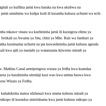
itali ya kuifikia jamii kwa haraka na kwa ukubwa na
jamii umuhimu wa kulipa kodi ili kusaidia kukuza uchumi wa nchi
a mkawe vinara wa kuelimisha jamii ili kuongeza elimu ya
 Serikali ya Awamu ya Sita, chini ya Mhe. Rais wa Jamhuri ya
tika kusimamia uchumi na pia kuwaelimisha jamii kuhusu agenda
kali kwa ajili ya maslahi ya watanzania ikiwemo miradi ya
 Mathias Canal ameipongeza wizara ya fedha kwa kuandaa
fursa ya kurahisisha utendaji kazi wao kwa umma haswa kwa
usu Wizara ya Fedha.
 kuhakikisha inatoa ufafanuzi kwa umma kuhusu miradi ya
mikopo ili kuondoa sintofahamu kwa jamii kuhusu mikopo ya