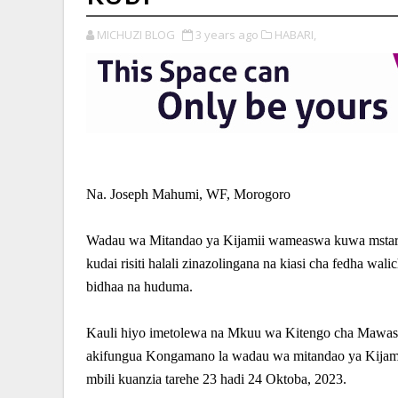
MICHUZI BLOG
3 years ago
HABARI,
Na. Joseph Mahumi, WF, Morogoro
Wadau wa Mitandao ya Kijamii wameaswa kuwa mstari 
kudai risiti halali zinazolingana na kiasi cha fedha wa
bidhaa na huduma.
Kauli hiyo imetolewa na Mkuu wa Kitengo cha Mawasil
akifungua Kongamano la wadau wa mitandao ya Kijami
mbili kuanzia tarehe 23 hadi 24 Oktoba, 2023.