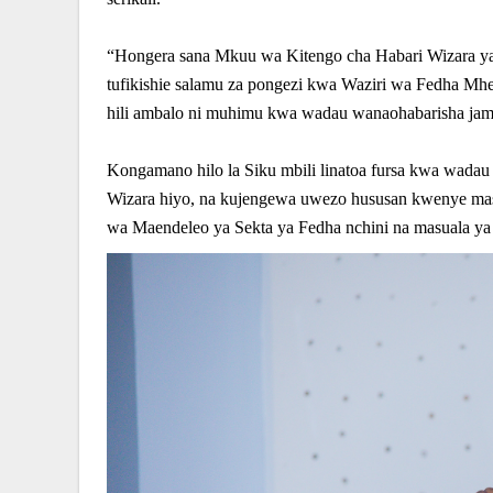
“Hongera sana Mkuu wa Kitengo cha Habari Wizara y
tufikishie salamu za pongezi kwa Waziri wa Fedha 
hili ambalo ni muhimu kwa wadau wanaohabarisha jami
Kongamano hilo la Siku mbili linatoa fursa kwa wadau
Wizara hiyo, na kujengewa uwezo hususan kwenye m
wa Maendeleo ya Sekta ya Fedha nchini na masuala ya