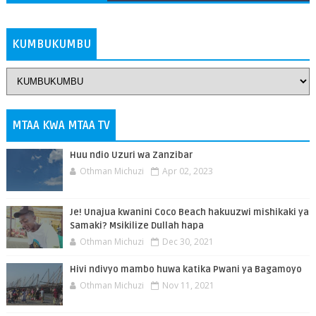
ZAIDI
KUMBUKUMBU
MTAA KWA MTAA TV
Huu ndio Uzuri wa Zanzibar
Othman Michuzi
Apr 02, 2023
Je! Unajua kwanini Coco Beach hakuuzwi mishikaki ya
Samaki? Msikilize Dullah hapa
Othman Michuzi
Dec 30, 2021
Hivi ndivyo mambo huwa katika Pwani ya Bagamoyo
Othman Michuzi
Nov 11, 2021