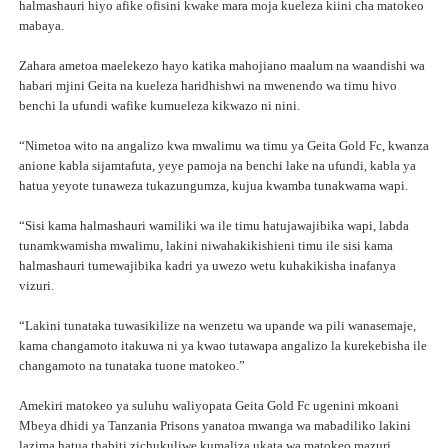
halmashauri hiyo afike ofisini kwake mara moja kueleza kiini cha matokeo
mabaya.
Zahara ametoa maelekezo hayo katika mahojiano maalum na waandishi wa
habari mjini Geita na kueleza haridhishwi na mwenendo wa timu hivo
benchi la ufundi wafike kumueleza kikwazo ni nini.
“Nimetoa wito na angalizo kwa mwalimu wa timu ya Geita Gold Fc, kwanza
anione kabla sijamtafuta, yeye pamoja na benchi lake na ufundi, kabla ya
hatua yeyote tunaweza tukazungumza, kujua kwamba tunakwama wapi.
“Sisi kama halmashauri wamiliki wa ile timu hatujawajibika wapi, labda
tunamkwamisha mwalimu, lakini niwahakikishieni timu ile sisi kama
halmashauri tumewajibika kadri ya uwezo wetu kuhakikisha inafanya
vizuri.
“Lakini tunataka tuwasikilize na wenzetu wa upande wa pili wanasemaje,
kama changamoto itakuwa ni ya kwao tutawapa angalizo la kurekebisha ile
changamoto na tunataka tuone matokeo.”
Amekiri matokeo ya suluhu waliyopata Geita Gold Fc ugenini mkoani
Mbeya dhidi ya Tanzania Prisons yanatoa mwanga wa mabadiliko lakini
lazima hatua thabiti zichukuliwe kumaliza ukata wa matokeo mazuri.