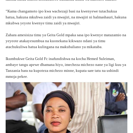
“Kama changamoto ipo kwa wachezaji basi na kwenyewe tutachukua
hatua, hakuna mkubwa zaidi ya mwajiri, na mwajiri ni halmashauri, hakuna
mkubwa yeyote kwenye timu zaidi ya mwajiri.
Zahara amesisiza timu ya Geita Gold mpaka sasa ipo kwenye matazamio na
yeyeote atakayesumbua na kuonekana kikwazo ndani ya timu
atachukuliwa hatua kulingana na makubaliano ya mikataba.
Ikumbukwe Geita Gold Fc inafundishwa na kocha Hemed Suleiman,
ambaye tangu apewe dhamana hiyo, imecheza michezo nane ya ligi kuu ya
Tanzania bara na kupoteza michezo minne, kupata sare tatu na ushindi
mmoja pekee.