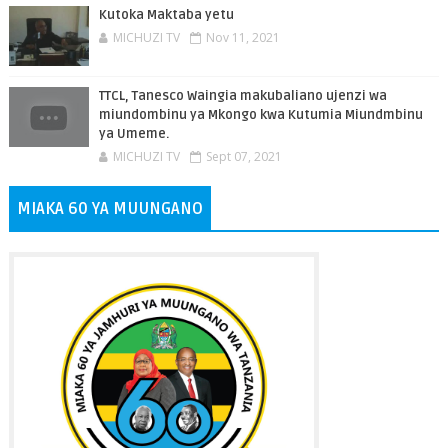
Kutoka Maktaba yetu
MICHUZI TV
Nov 11, 2021
TTCL, Tanesco Waingia makubaliano ujenzi wa
miundombinu ya Mkongo kwa Kutumia Miundmbinu
ya Umeme.
MICHUZI TV
Sept 07, 2021
MIAKA 60 YA MUUNGANO