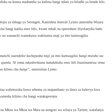
sha na kuuza mashamba ya kulima bangi ndani ya hifadhi ya bonde hilo.
lojia ya mbuga ya Serengeti, Kamishna Jenerali Lyimo ameomba Wizara
ha bangi katika eneo hilo, kwani mbali na operesheni iliyofanyika bado
o na wananchi wamekuwa wakitumia maji ya mto kumwagilia.
 wananchi waendelee kuchepusha maji ya mto kumwagilia bangi mwisho wa
a ujumla. Ni vema tukashirikiana kuhakikisha eneo hili linasimamiwa vema
kwa kilimo cha bangi”, amesisitiza Lyimo.
mitaa waliotoroka kuwa sehemu ya mapambano ya dawa za kulevya kwa
omesha kilimo cha bangi watakaporejea.
 na Mkuu wa Mkoa wa Mara na uongozi wa wilaya ya Tarime, watafanya