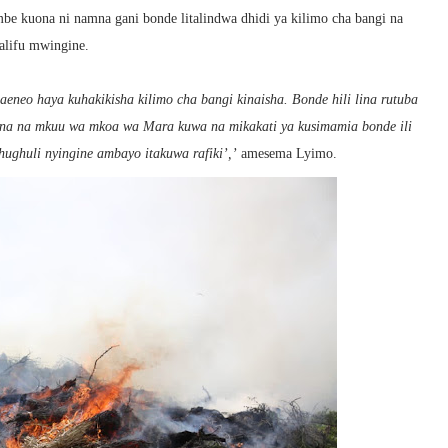
be kuona ni namna gani bonde litalindwa dhidi ya kilimo cha bangi na
alifu mwingine.
aeneo haya kuhakikisha kilimo cha bangi kinaisha. Bonde hili lina rutuba
liana na mkuu wa mkoa wa Mara kuwa na mikakati ya kusimamia bonde ili
hughuli nyingine ambayo itakuwa rafiki’,’
amesema Lyimo.