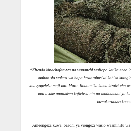
‘‘Kitendo kinachofanywa na wananchi waliopo katika eneo la
ambao sio wakazi wa hapa hawaruhusiwi kabisa kuingia 
vinavyopeleka maji mto Mara, linatumika kama kizuizi cha w
mtu avuke anatakiwa kujieleza nia na madhumuni ya ku
hawakuruhusu kuende
Ameongeza kuwa, baadhi ya viongozi wasio waaminifu wa v