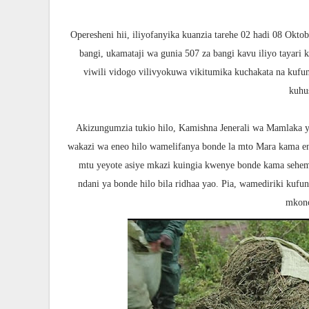
Operesheni hii, iliyofanyika kuanzia tarehe 02 hadi 08 Okto
bangi, ukamataji wa gunia 507 za bangi kavu iliyo tayari
viwili vidogo vilivyokuwa vikitumika kuchakata na kuf
kuhu
Akizungumzia tukio hilo, Kamishna Jenerali wa Mamlaka 
wakazi wa eneo hilo wamelifanya bonde la mto Mara kama en
mtu yeyote asiye mkazi kuingia kwenye bonde kama sehem
ndani ya bonde hilo bila ridhaa yao. Pia, wamediriki kufu
mkono