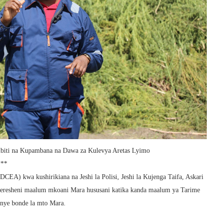
biti na Kupambana na Dawa za Kulevya Aretas Lyimo
*
A) kwa kushirikiana na Jeshi la Polisi, Jeshi la Kujenga Taifa, Askari
eresheni maalum mkoani Mara hususani katika kanda maalum ya Tarime
nye bonde la mto Mara.