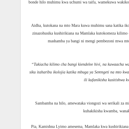
bonde hilo muhimu kwa uchumi wa taifa, wamekuwa wakikodi
Aidha, kutokana na mto Mara kuwa muhimu sana katika iko
zinazohusika kushirikiana na Mamlaka kutokomeza kilimo c
mashamba ya bangi ni mengi pembezoni mwa mt
‘‘Tukiacha kilimo cha bangi kiendelee hivi, na kuwaacha
siku itaharibu ikolojia katika mbuga ya Serengeti na mto kw
ili kufanikisha kusitishwa 
Sambamba na hilo, amewataka viongozi wa serikali za 
kuhakikisha kwamba, wanak
Pia, Kamishna Lyimo amesema, Mamlaka kwa kushirikiana