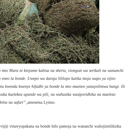
 mto Mara ni kinyume kabisa na sheria, viongozi wa serikali na wananchi
eneo la bonde. Uwepo wa daraja lililopo katika moja wapo ya vijito
atu kwenda kwenye hifadhi ya bonde la mto maeneo yanayolimwa bangi. Ili
vuka kuelekea upande wa pili, na wahusika wasiporidhika na maelezo
lea na safari’’ ,
amesema Lyimo.
ijiji vinavyopakana na bonde hilo pamoja na wananchi waliojimilikisha