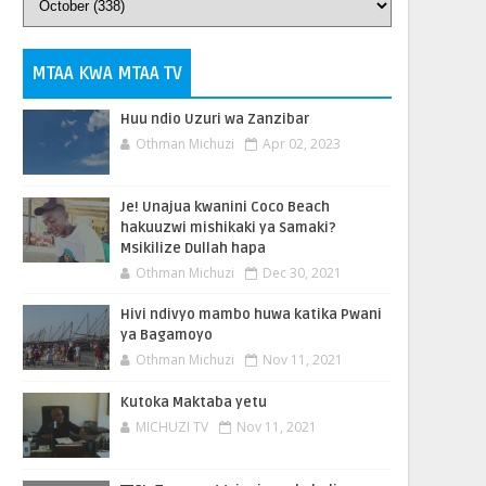
MTAA KWA MTAA TV
Huu ndio Uzuri wa Zanzibar
Othman Michuzi
Apr 02, 2023
Je! Unajua kwanini Coco Beach
hakuuzwi mishikaki ya Samaki?
Msikilize Dullah hapa
Othman Michuzi
Dec 30, 2021
Hivi ndivyo mambo huwa katika Pwani
ya Bagamoyo
Othman Michuzi
Nov 11, 2021
Kutoka Maktaba yetu
MICHUZI TV
Nov 11, 2021