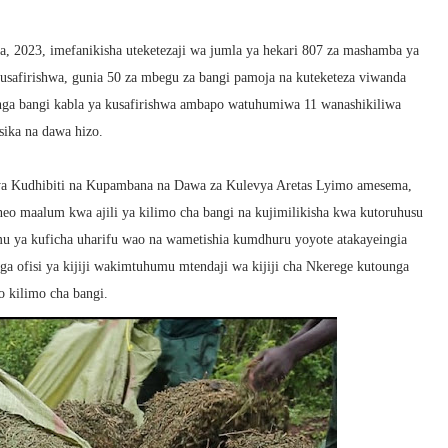
ba, 2023, imefanikisha uteketezaji wa jumla ya hekari 807 za mashamba ya
 kusafirishwa, gunia 50 za mbegu za bangi pamoja na kuteketeza viwanda
unga bangi kabla ya kusafirishwa ambapo watuhumiwa 11 wanashikiliwa
sika na dawa hizo.
ya Kudhibiti na Kupambana na Dawa za Kulevya Aretas Lyimo amesema,
eo maalum kwa ajili ya kilimo cha bangi na kujimilikisha kwa kutoruhusu
u ya kuficha uharifu wao na wametishia kumdhuru yoyote atakayeingia
nga ofisi ya kijiji wakimtuhumu mtendaji wa kijiji cha Nkerege kutounga
 kilimo cha bangi.