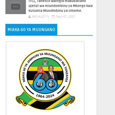
TTCL, Tanesco Waingia makubaliano
ujenzi wa miundombinu ya Mkongo kwa
Kutumia Miundmbinu ya Umeme.
MICHUZI TV
Sept 07, 2021
MIAKA 60 YA MUUNGANO