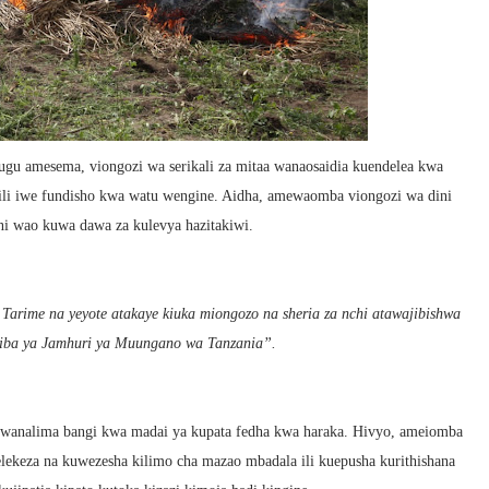
u amesema, viongozi wa serikali za mitaa wanaosaidia kuendelea kwa
 ili iwe fundisho kwa watu wengine. Aidha, amewaomba viongozi wa dini
i wao kuwa dawa za kulevya hazitakiwi.
wi Tarime na yeyote atakaye kiuka miongozo na sheria za nchi atawajibishwa
tiba ya Jamhuri ya Muungano wa Tanzania”.
wanalima bangi kwa madai ya kupata fedha kwa haraka. Hivyo, ameiomba
elekeza na kuwezesha kilimo cha mazao mbadala ili kuepusha kurithishana