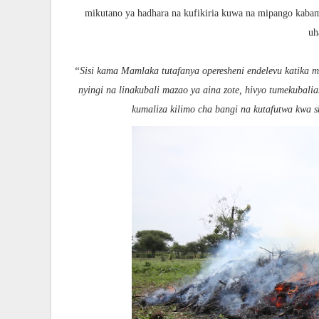
mikutano ya hadhara na kufikiria kuwa na mipango kabam
uh
‘‘Sisi kama Mamlaka tutafanya operesheni endelevu katika m
nyingi na linakubali mazao ya aina zote, hivyo tumekuba
kumaliza kilimo cha bangi na kutafutwa kwa s