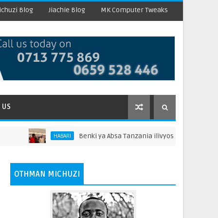
chuzi Blog
Jiachie Blog
MK Computer Tweaks
 US
Benki ya Absa Tanzania ilivyoshiriki Maonesho ya W
HABARI
OTHMAN MICHUZI