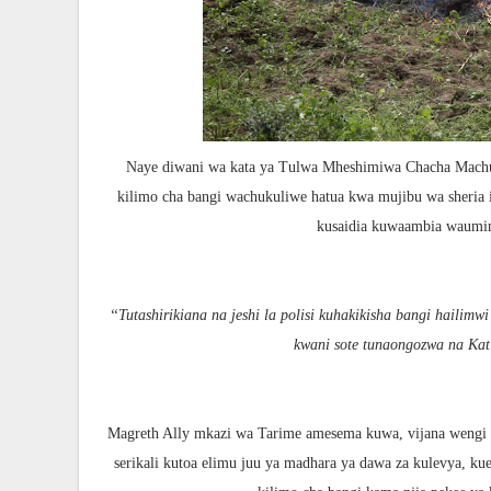
Naye diwani wa kata ya Tulwa Mheshimiwa Chacha Machug
kilimo cha bangi wachukuliwe hatua kwa mujibu wa sheria
kusaidia kuwaambia waumin
‘‘Tutashirikiana na jeshi la polisi kuhakikisha bangi hailim
kwani sote tunaongozwa na Ka
Magreth Ally mkazi wa Tarime amesema kuwa, vijana wengi 
serikali kutoa elimu juu ya madhara ya dawa za kulevya, ku