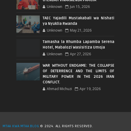
UTENDAJI VINAKWENDA PAMOJA
Unknown
Jun 15, 2026
TAEC Yajadili Mustakabali wa Nishati
ya Nyuklia Rwanda
Unknown
May 21, 2026
Tamasha la Rhumba Lapamba Serena
Hotel, Mabalozi Wasisitiza Umoja
Unknown
Apr 27, 2026
WAR WITHOUT ENDGAME: THE COLLAPSE
OF DETERRENCE AND THE LIMITS OF
MILITARY POWER IN THE 2026 IRAN
CONFLICT.
Ahmad Michuzi
Apr 19, 2026
MTAA KWA MTAA BLOG
© 2024. ALL RIGHTS RESERVED.