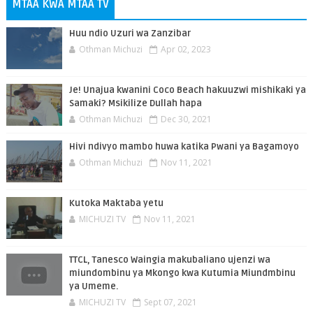
MTAA KWA MTAA TV
Huu ndio Uzuri wa Zanzibar
Othman Michuzi
Apr 02, 2023
Je! Unajua kwanini Coco Beach hakuuzwi mishikaki ya
Samaki? Msikilize Dullah hapa
Othman Michuzi
Dec 30, 2021
Hivi ndivyo mambo huwa katika Pwani ya Bagamoyo
Othman Michuzi
Nov 11, 2021
Kutoka Maktaba yetu
MICHUZI TV
Nov 11, 2021
TTCL, Tanesco Waingia makubaliano ujenzi wa
miundombinu ya Mkongo kwa Kutumia Miundmbinu
ya Umeme.
MICHUZI TV
Sept 07, 2021