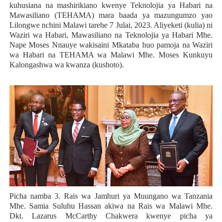
kuhusiana na mashirikiano kwenye Teknolojia ya Habari na
Mawasiliano (TEHAMA) mara baada ya mazungumzo yao
Lilongwe nchini Malawi tarehe 7 Julai, 2023. Aliyeketi (kulia) ni
Waziri wa Habari, Mawasiliano na Teknolojia ya Habari Mhe.
Nape Moses Nnauye wakisaini Mkataba huo pamoja na Waziri
wa Habari na TEHAMA wa Malawi Mhe. Moses Kunkuyu
Kalongashwa wa kwanza (kushoto).
Picha namba 3. Rais wa Jamhuri ya Muungano wa Tanzania
Mhe. Samia Suluhu Hassan akiwa na Rais wa Malawi Mhe.
Dkt. Lazarus McCarthy Chakwera kwenye picha ya