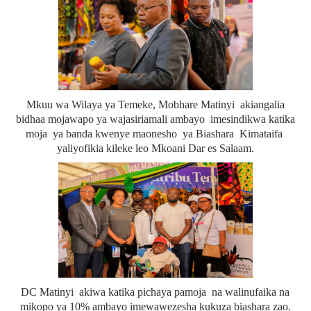
Mkuu wa Wilaya ya Temeke, Mobhare Matinyi akiangalia
bidhaa mojawapo ya wajasiriamali ambayo imesindikwa katika
moja ya banda kwenye maonesho ya Biashara Kimataifa
yaliyofikia kileke leo Mkoani Dar es Salaam.
DC Matinyi akiwa katika pichaya pamoja na walinufaika na
mikopo ya 10% ambayo imewawezesha kukuza biashara zao.