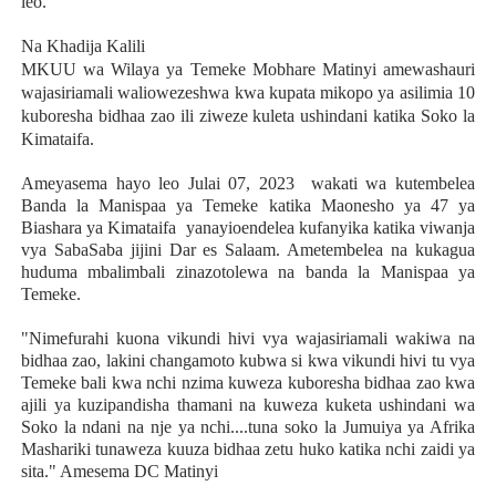
leo.
Na Khadija Kalili
MKUU wa Wilaya ya Temeke Mobhare Matinyi amewashauri
wajasiriamali waliowezeshwa kwa kupata mikopo ya asilimia 10
kuboresha bidhaa zao ili ziweze kuleta ushindani katika Soko la
Kimataifa.
Ameyasema hayo leo Julai 07, 2023 wakati wa kutembelea
Banda la Manispaa ya Temeke katika Maonesho ya 47 ya
Biashara ya Kimataifa yanayioendelea kufanyika katika viwanja
vya SabaSaba jijini Dar es Salaam. Ametembelea na kukagua
huduma mbalimbali zinazotolewa na banda la Manispaa ya
Temeke.
"Nimefurahi kuona vikundi hivi vya wajasiriamali wakiwa na
bidhaa zao, lakini changamoto kubwa si kwa vikundi hivi tu vya
Temeke bali kwa nchi nzima kuweza kuboresha bidhaa zao kwa
ajili ya kuzipandisha thamani na kuweza kuketa ushindani wa
Soko la ndani na nje ya nchi....tuna soko la Jumuiya ya Afrika
Mashariki tunaweza kuuza bidhaa zetu huko katika nchi zaidi ya
sita." Amesema DC Matinyi