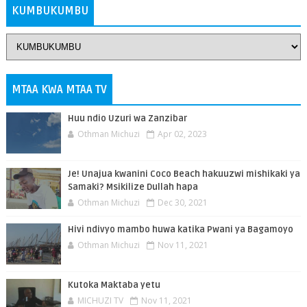
KUMBUKUMBU
MTAA KWA MTAA TV
Huu ndio Uzuri wa Zanzibar
Othman Michuzi
Apr 02, 2023
Je! Unajua kwanini Coco Beach hakuuzwi mishikaki ya
Samaki? Msikilize Dullah hapa
Othman Michuzi
Dec 30, 2021
Hivi ndivyo mambo huwa katika Pwani ya Bagamoyo
Othman Michuzi
Nov 11, 2021
Kutoka Maktaba yetu
MICHUZI TV
Nov 11, 2021