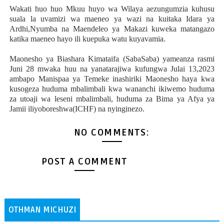
Wakati huo huo Mkuu huyo wa Wilaya aezungumzia kuhusu
suala la uvamizi wa maeneo ya wazi na kuitaka Idara ya
Ardhi,Nyumba na Maendeleo ya Makazi kuweka matangazo
katika maeneo hayo ili kuepuka watu kuyavamia.
Maonesho ya Biashara Kimataifa (SabaSaba) yameanza rasmi
Juni 28 mwaka huu na yanatarajiwa kufungwa Julai 13,2023
ambapo Manispaa ya Temeke inashiriki Maonesho haya kwa
kusogeza huduma mbalimbali kwa wananchi ikiwemo huduma
za utoaji wa leseni mbalimbali, huduma za Bima ya Afya ya
Jamii iliyoboreshwa(ICHF) na nyinginezo.
NO COMMENTS:
POST A COMMENT
OTHMAN MICHUZI