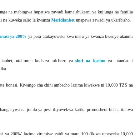
unga na mabingwa hupatiwa zawadi kama shukrani ya kujiunga na familia
li na kuweka salio la kwanza
Meridianbet
unapewa zawadi ya ukaribisho.
onasi ya 200%
ya pesa utakayoweka kwa mara ya kwanza kwenye akaunti
dianbet, utaitumia kucheza michezo ya
sloti na kasino
ya mtandaoni
ika.
apate bonasi. Kiwango cha chini ambacho lazima kiwekwe ni 10,000 TZS na
hanganywa na jumla ya pesa iliyowekwa katika promosheni hii na itaitwa
si ya 200%' lazima zitumiwe zaidi ya mara 100 (ikiwa umeweka 10,000