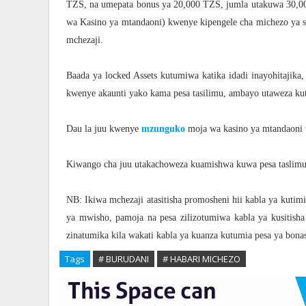
TZS, na umepata bonus ya 20,000 TZS, jumla utakuwa 30,000
wa Kasino ya mtandaoni) kwenye kipengele cha michezo ya sl
mchezaji.
Baada ya locked Assets kutumiwa katika idadi inayohitajik
kwenye akaunti yako kama pesa tasilimu, ambayo utaweza ku
Dau la juu kwenye
mzunguko
moja wa kasino ya mtandaoni 
Kiwango cha juu utakachoweza kuamishwa kuwa pesa taslimu
NB: Ikiwa mchezaji atasitisha promosheni hii kabla ya kutim
ya mwisho, pamoja na pesa zilizotumiwa kabla ya kusitisha 
zinatumika kila wakati kabla ya kuanza kutumia pesa ya bonas
Tags
# BURUDANI
# HABARI MICHEZO