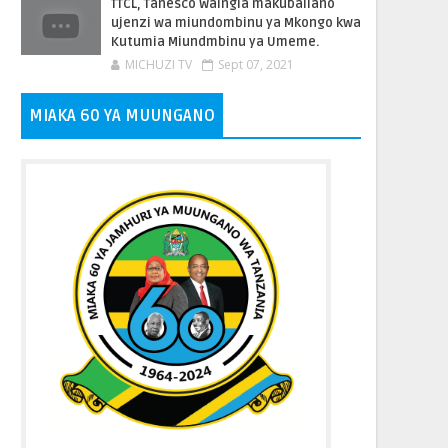
TTCL, Tanesco Waingia makubaliano
ujenzi wa miundombinu ya Mkongo kwa
Kutumia Miundmbinu ya Umeme.
MICHUZI TV
Sept 07, 2021
MIAKA 60 YA MUUNGANO