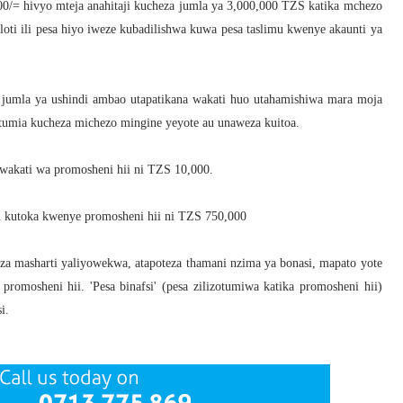
/= hivyo mteja anahitaji kucheza jumla ya 3,000,000 TZS katika mchezo
oti ili pesa hiyo iweze kubadilishwa kuwa pesa taslimu kwenye akaunti ya
a, jumla ya ushindi ambao utapatikana wakati huo utahamishiwa mara moja
tumia kucheza michezo mingine yeyote au unaweza kuitoa.
wakati wa promosheni hii ni TZS 10,000.
 kutoka kwenye promosheni hii ni TZS 750,000
iza masharti yaliyowekwa, atapoteza thamani nzima ya bonasi, mapato yote
promosheni hii. 'Pesa binafsi' (pesa zilizotumiwa katika promosheni hii)
i.