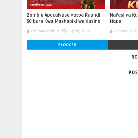
Zombie Apocalypse yatoa Raundi
Nafasi ya K
50 bure Kwa Mashabiki wa Kasino
Hapa
Othman Michuzi
Aug 08, 2026
Othman Mich
BLOGGER
NO
POS