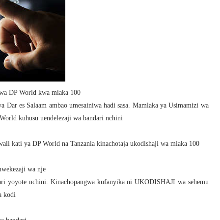
kwa DP World kwa miaka 100
ya Dar es Salaam ambao umesainiwa hadi sasa. Mamlaka ya Usimamizi wa
rld kuhusu uendelezaji wa bandari nchini
ali kati ya DP World na Tanzania kinachotaja ukodishaji wa miaka 100
wekezaji wa nje
ari yoyote nchini. Kinachopangwa kufanyika ni UKODISHAJI wa sehemu
a kodi