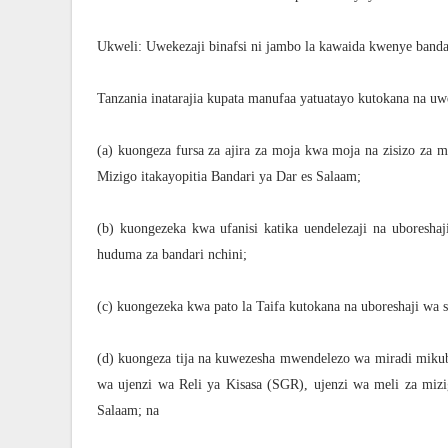
Ukweli: Uwekezaji binafsi ni jambo la kawaida kwenye banda
Tanzania inatarajia kupata manufaa yatuatayo kutokana na uw
(a) kuongeza fursa za ajira za moja kwa moja na zisizo za
Mizigo itakayopitia Bandari ya Dar es Salaam;
(b) kuongezeka kwa ufanisi katika uendelezaji na uboreshaj
huduma za bandari nchini;
(c) kuongezeka kwa pato la Taifa kutokana na uboreshaji wa s
(d) kuongeza tija na kuwezesha mwendelezo wa miradi miku
wa ujenzi wa Reli ya Kisasa (SGR), ujenzi wa meli za miz
Salaam; na