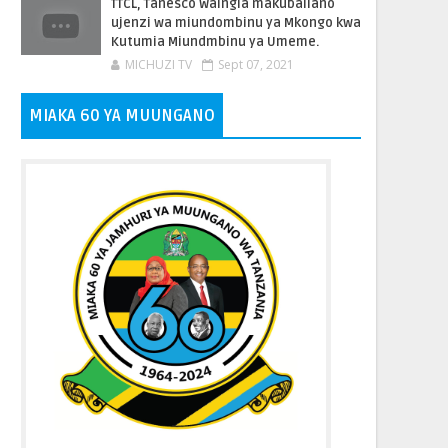
TTCL, Tanesco Waingia makubaliano
ujenzi wa miundombinu ya Mkongo kwa
Kutumia Miundmbinu ya Umeme.
MICHUZI TV
Sept 07, 2021
MIAKA 60 YA MUUNGANO