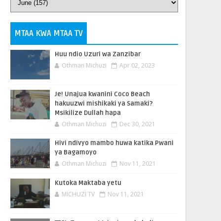
MTAA KWA MTAA TV
Huu ndio Uzuri wa Zanzibar
Othman Michuzi
Apr 02, 2023
Je! Unajua kwanini Coco Beach
hakuuzwi mishikaki ya Samaki?
Msikilize Dullah hapa
Othman Michuzi
Dec 30, 2021
Hivi ndivyo mambo huwa katika Pwani
ya Bagamoyo
Othman Michuzi
Nov 11, 2021
Kutoka Maktaba yetu
MICHUZI TV
Nov 11, 2021