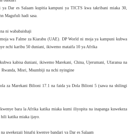
a bandari
ya Dar es Salaam kupitia kampuni ya TICTS kwa takribani miaka 30,
n Magufuli hadi sasa.
a ni wababaishaji
 Umoja wa Falme za Kiarabu (UAE). DP World ni moja ya kampuni kubwa
ye nchi karibu 50 duniani, ikiwemo mataifa 10 ya Afrika
ubwa kabisa duniani, ikiwemo Marekani, China, Ujerumani, Ufaransa na
 Rwanda, Misri, Msumbiji na nchi nyingine
 za Marekani Bilioni 17.1 na faida ya Dola Bilioni 5 (sawa na shilingi
kwenye bara la Afrika katika miaka kumi iliyopita na inapanga kuwekeza
 hili katika miaka ijayo.
na uwekezaji binafsi kwenye bandari ya Dar es Salaam