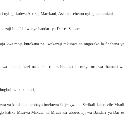
ri nyingi kubwa Afrika, Marekani, Asia na sehemu nyingine duniani.
ekezaji binafsi kwenye bandari ya Dar es Salaam:
 moja kwa moja kutokana na uwekezaji mkubwa na ongezeko la Shehena ya
i wa utendaji kazi na kuleta tija stahiki katika mnyororo wa thamani wa
hughuli za kibandari;
bwa ya kimkakati ambayo imekuwa ikijengwa na Serikali kama vile Mradi
igo katika Maziwa Makuu, na Mradi wa uboreshaji wa Bandari ya Dar es