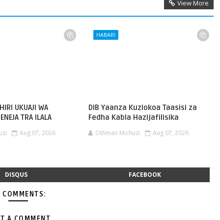
View More
HABARI
HIRI UKUAJI WA
DIB Yaanza Kuziokoa Taasisi za
ENEJA TRA ILALA
Fedha Kabla Hazijafilisika
uzi
Aug 07, 2026
Othman Michuzi
Aug 07, 2026
DISQUS
FACEBOOK
 COMMENTS:
T A COMMENT