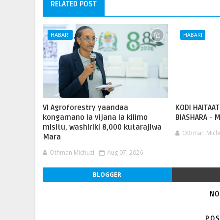
RELATED POST
HABARI
HABARI
VI Agroforestry yaandaa
KODI HAITAAT
kongamano la vijana la kilimo
BIASHARA - M
misitu, washiriki 8,000 kutarajiwa
Othman Mich
Mara
Othman Michuzi
Aug 07, 2026
BLOGGER
NO
POS