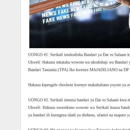
UONGO #1: Serikali imekodisha Bandari ya Dar es Salaam 
Ukweli: Hakuna mkataba wowote wa ukodishaji wa Bandari 
Bandari Tanzania (TPA) Iko kwenye MAJADILIANO na DP Wo
Hakuna kipengele chochote kwenye makubaliano yoyote ya aw
UONGO #2: Serikali imeuza bandari ya Dar es Salaam kwa m
Ukweli: Hakuna uwezekano wowote wa Serikali kuuza band
ya bandari ili kuongeza idadi ya shehena, ufanisi na mapato y