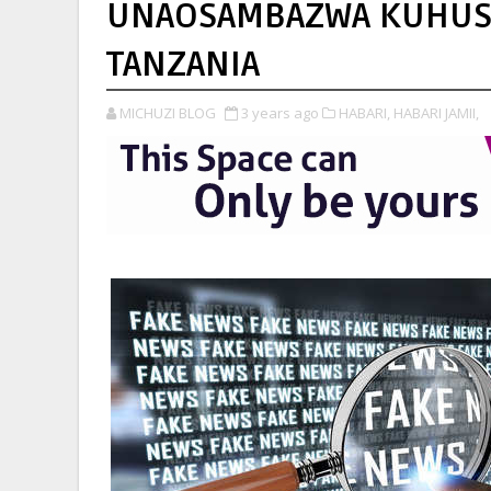
UNAOSAMBAZWA KUHUSU
TANZANIA
MICHUZI BLOG
3 years ago
HABARI,
HABARI JAMII,