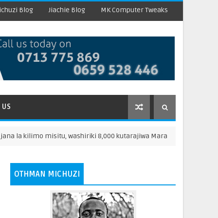
chuzi Blog
Jiachie Blog
MK Computer Tweaks
 US
ilimo misitu, washiriki 8,000 kutarajiwa Mara
KOD
HABARI
OTHMAN MICHUZI