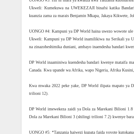
UONGO #3: Hii ni mara ya kwanza kwa Tanzania kubinafsish
Ukweli: Kumekuwa na UWEKEZAJI binafsi katika Bandari 
kuanzia zama za marais Benjamin Mkapa, Jakaya Kikwete, Joh
UONGO #4: Kampuni ya DP World haina uwezo wowote ule n
Ukweli: Kampuni ya DP World inamilikiwa na Serikali ya
na zinazoheshimika duniani, ambayo inaendesha bandari kwen
DP World inaaminiwa kuendesha bandari kwenye mataifa mak
Canada. Kwa upande wa Afrika, wapo Nigeria, Afrika Kusini,
Kwa mwaka 2022 peke yake, DP World ilipata mapato ya Dola
trilioni 12).
DP World imewekeza zaidi ya Dola za Marekani Bilioni 1.8 
Dola za Marekani Bilioni 3 (shilingi trilioni 7.2) kwenye bara
UONGO #5: *Tanzania haiwezi kupata faida yoyote kutokana 