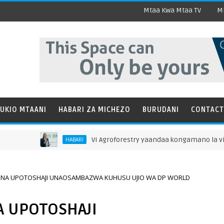
Mtaa Kwa Mtaa TV
Mi
UKIO MTAANI
HABARI ZA MICHEZO
BURUDANI
CONTACT
VI Agroforestry yaandaa kongamano la vijana la k
HABARI
 NA UPOTOSHAJI UNAOSAMBAZWA KUHUSU UJIO WA DP WORLD
A UPOTOSHAJI