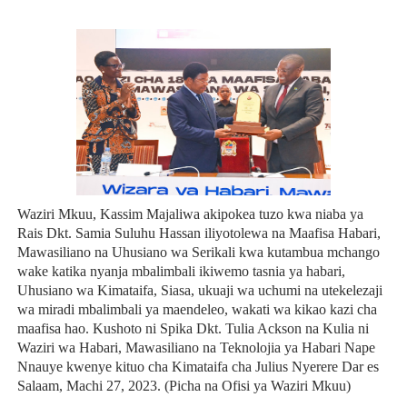
Waziri Mkuu, Kassim Majaliwa akipokea tuzo kwa niaba ya
Rais Dkt. Samia Suluhu Hassan iliyotolewa na Maafisa Habari,
Mawasiliano na Uhusiano wa Serikali kwa kutambua mchango
wake katika nyanja mbalimbali ikiwemo tasnia ya habari,
Uhusiano wa Kimataifa, Siasa, ukuaji wa uchumi na utekelezaji
wa miradi mbalimbali ya maendeleo, wakati wa kikao kazi cha
maafisa hao. Kushoto ni Spika Dkt. Tulia Ackson na Kulia ni
Waziri wa Habari, Mawasiliano na Teknolojia ya Habari Nape
Nnauye kwenye kituo cha Kimataifa cha Julius Nyerere Dar es
Salaam, Machi 27, 2023. (Picha na Ofisi ya Waziri Mkuu)