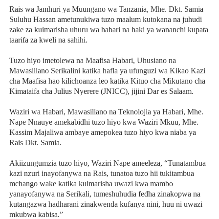
Rais wa Jamhuri ya Muungano wa Tanzania, Mhe. Dkt. Samia
Suluhu Hassan ametunukiwa tuzo maalum kutokana na juhudi
zake za kuimarisha uhuru wa habari na haki ya wananchi kupata
taarifa za kweli na sahihi.
Tuzo hiyo imetolewa na Maafisa Habari, Uhusiano na
Mawasiliano Serikalini katika hafla ya ufunguzi wa Kikao Kazi
cha Maafisa hao kilichoanza leo katika Kituo cha Mikutano cha
Kimataifa cha Julius Nyerere (JNICC), jijini Dar es Salaam.
Waziri wa Habari, Mawasiliano na Teknolojia ya Habari, Mhe.
Nape Nnauye amekabidhi tuzo hiyo kwa Waziri Mkuu, Mhe.
Kassim Majaliwa ambaye amepokea tuzo hiyo kwa niaba ya
Rais Dkt. Samia.
Akiizungumzia tuzo hiyo, Waziri Nape ameeleza, “Tunatambua
kazi nzuri inayofanywa na Rais, tunatoa tuzo hii tukitambua
mchango wake katika kuimarisha uwazi kwa mambo
yanayofanywa na Serikali, tumeshuhudia fedha zinakopwa na
kutangazwa hadharani zinakwenda kufanya nini, huu ni uwazi
mkubwa kabisa.”