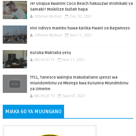
Je! Unajua kwanini Coco Beach hakuuzwi mishikaki ya
Samaki? Msikilize Dullah hapa
Othman Michuzi
Dec 30, 2021
Hivi ndivyo mambo huwa katika Pwani ya Bagamoyo
Othman Michuzi
Nov 11, 2021
Kutoka Maktaba yetu
MICHUZI TV
Nov 11, 2021
TTCL, Tanesco Waingia makubaliano ujenzi wa
miundombinu ya Mkongo kwa Kutumia Miundmbinu
ya Umeme.
MICHUZI TV
Sept 07, 2021
MIAKA 60 YA MUUNGANO