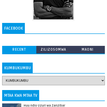
FACEBOOK
RECENT
ZILIZOSOMWA
MAONI
ZAIDI
KUMBUKUMBU
MTAA KWA MTAA TV
Huu ndio Uzuri wa Zanzibar