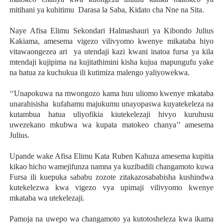
mitihani ya kuhitimu Darasa la Saba, Kidato cha Nne na Sita.
Naye Afisa Elimu Sekondari Halmashauri ya Kibondo Julius
Kakiama, amesema vigezo vilivyomo kwenye mikataba hiyo
vitawaongezea ari ya utendaji kazi kwani inatoa fursa ya kila
mtendaji kujipima na kujitathimini kisha kujua mapungufu yake
na hatua za kuchukua ili kutimiza malengo yaliyowekwa.
‘‘Unapokuwa na mwongozo kama huu uliomo kwenye mkataba
unarahisisha kufahamu majukumu unayopaswa kuyatekeleza na
kutambua hatua uliyofikia kiutekelezaji hivyo kuruhusu
uwezekano mkubwa wa kupata matokeo chanya’’ amesema
Julius.
Upande wake Afisa Elimu Kata Ruben Kahuza amesema kupitia
kikao hicho wamejifunza namna ya kuzibadili changamoto kuwa
Fursa ili kuepuka sababu zozote zitakazosababisha kushindwa
kutekelezwa kwa vigezo vya upimaji vilivyomo kwenye
mkataba wa utekelezaji.
Pamoja na uwepo wa changamoto ya kutotosheleza kwa ikama