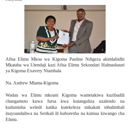
Afisa Elimu Mkoa wa Kigoma Pauline Ndigeza akimlabidhi
Mkataba wa Utendaji kazi Afisa Elimu Sekondari Halmashauri
ya Kigoma Exavery Ntambala
Na. Andrew Mlama-Kigoma
Wadau wa Elimu mkoani Kigoma wametakiwa kuzibadili
changamoto kuwa fursa kwa kutanguliza uzalendo na
kudumisha weledi katika kutekeleza mikakati mbalimbali
inayoandaliwa na Serikali ili kuboresha na kuinua kiwango cha
Elimu.