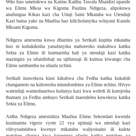
Wito huo umetolewa na Kaimu Katibu Tawala Msaidizi upande
wa Elimu Mkoa wa Kigoma Paulina Ndigeza, alipokuwa
anafungua Kikao kazi cha Utiaji Saini Mkataba wa Utendaji
Kazi baina yake na Maafisa hao kilichofanyika wilayani Kasulu
Mkoani Kigoma.
Ndigeza amesema kuwa dhamira ya Serikali kupitia mkataba
huo ni kuhakikisha yanafanyika maboresho makubwa katika
Sekta ya Elimu ili kuimarisha hali ya utendaji kazi katika
mazingira ya ufundishaji na ujifunzaji ili kuinua kiwango cha
Elimu sambamba na ufaulu nchini.
Serikali inawekeza kiasi kikubwa cha Fedha katika kukabili
changamoto na kuboresha miundombinu ya Elimu nchini. Hivyo
watendaji wameshauriwa kufanya kazi kwa weledi ili kurejesha
thamani ya Fedha ambayo Serikali inaendelea kuwekeza katika
Sekta ya Elimu.
Aidha Ndigeza amesisitiza Maafisa Elimu Sekondari kwenda
kusimamia vigezo vyote 22 vya upimaji wa utendaji kazi
vilivyoainishwa kwenye mikataba waliyoisaini ili kuleta
matokeo chanya kwa kuongeza ufaulu katika matokeo ya