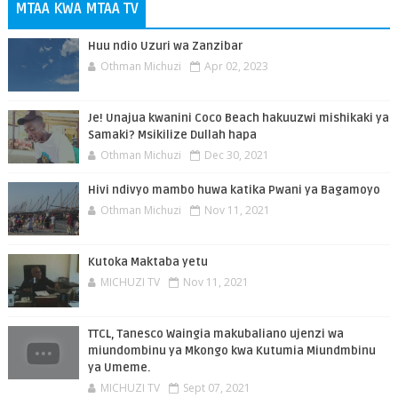
MTAA KWA MTAA TV
Huu ndio Uzuri wa Zanzibar
Othman Michuzi
Apr 02, 2023
Je! Unajua kwanini Coco Beach hakuuzwi mishikaki ya
Samaki? Msikilize Dullah hapa
Othman Michuzi
Dec 30, 2021
Hivi ndivyo mambo huwa katika Pwani ya Bagamoyo
Othman Michuzi
Nov 11, 2021
Kutoka Maktaba yetu
MICHUZI TV
Nov 11, 2021
TTCL, Tanesco Waingia makubaliano ujenzi wa
miundombinu ya Mkongo kwa Kutumia Miundmbinu
ya Umeme.
MICHUZI TV
Sept 07, 2021