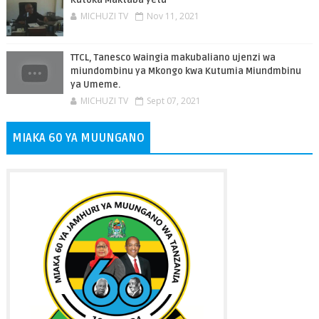
Kutoka Maktaba yetu
MICHUZI TV
Nov 11, 2021
TTCL, Tanesco Waingia makubaliano ujenzi wa
miundombinu ya Mkongo kwa Kutumia Miundmbinu
ya Umeme.
MICHUZI TV
Sept 07, 2021
MIAKA 60 YA MUUNGANO