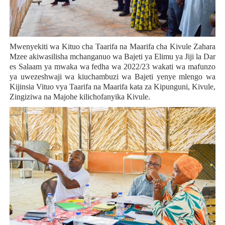
Mwenyekiti wa Kituo cha Taarifa na Maarifa cha Kivule Zahara
Mzee akiwasilisha mchanganuo wa Bajeti ya Elimu ya Jiji la Dar
es Salaam ya mwaka wa fedha wa 2022/23 wakati wa mafunzo
ya uwezeshwaji wa kiuchambuzi wa Bajeti yenye mlengo wa
Kijinsia Vituo vya Taarifa na Maarifa kata za Kipunguni, Kivule,
Zingiziwa na Majohe kilichofanyika Kivule.