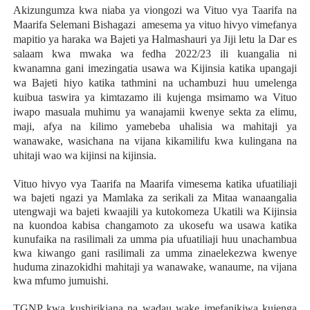
Akizungumza kwa niaba ya viongozi wa Vituo vya Taarifa na
Maarifa Selemani Bishagazi amesema ya vituo hivyo vimefanya
mapitio ya haraka wa Bajeti ya Halmashauri ya Jiji letu la Dar es
salaam kwa mwaka wa fedha 2022/23 ili kuangalia ni
kwanamna gani imezingatia usawa wa Kijinsia katika upangaji
wa Bajeti hiyo katika tathmini na uchambuzi huu umelenga
kuibua taswira ya kimtazamo ili kujenga msimamo wa Vituo
iwapo masuala muhimu ya wanajamii kwenye sekta za elimu,
maji, afya na kilimo yamebeba uhalisia wa mahitaji ya
wanawake, wasichana na vijana kikamilifu kwa kulingana na
uhitaji wao wa kijinsi na kijinsia.
Vituo hivyo vya Taarifa na Maarifa vimesema katika ufuatiliaji
wa bajeti ngazi ya Mamlaka za serikali za Mitaa wanaangalia
utengwaji wa bajeti kwaajili ya kutokomeza Ukatili wa Kijinsia
na kuondoa kabisa changamoto za ukosefu wa usawa katika
kunufaika na rasilimali za umma pia ufuatiliaji huu unachambua
kwa kiwango gani rasilimali za umma zinaelekezwa kwenye
huduma zinazokidhi mahitaji ya wanawake, wanaume, na vijana
kwa mfumo jumuishi.
TGNP kwa kushirikiana na wadau wake imefanikiwa kujenga