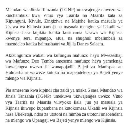
Mtandao wa Jinsia Tanzania (TGNP) umewajengea uwezo wa
kiuchambuzi kwa Vituo vya Taarifa na Maarifa kata za
Kipunguni, Kivule, Zingiziwa na Majohe katika masuala ya
Usawa wa Kijinsia pamoja na masuala mengine ya Ukatili wa
Kijinsia hasa kujikita katika kusimamia Usawa wa Kijinsia
kwenye sera, mipango, afua, na shughuli mbalimbali za
maendeleo katika halmashauri ya Jiji la Dar es Salaam.
Akizungumza wakati wa kufungua mafunzo hayo Mwezeshaji
wa Mafunzo Deo Temba amesema mafunzo haya yamelenga
kuwajengea uwezo ili wanapojadili Bajeti za Manispaa au
Halmashauri waweze kutoka na mapendekezo ya Bajeti yenye
mlengo wa Kijinsia.
Pia amesema kwa kipindi cha zaidi ya miaka 5 sasa Mtandao wa
Jinsia Tanzania (TGNP) umekuwa ukiwajengea uwezo Vituo
vya Taarifa na Maarifa vilivyoko Ilala, juu ya masuala ya
Kijinsia ikiwepo kupambana na kutokomeza Ukatili wa Kijinsia
hasa Ukeketaji, ndoa za utotoni na mimba za utotoni unaoendana
na mlengo wa Upangaji wa Bajeti yenye mlengo wa Kijinsia.