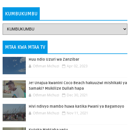
ZAIDI
KUMBUKUMBU
MTAA KWA MTAA TV
Huu ndio Uzuri wa Zanzibar
Othman Michuzi
Apr 02, 2023
Je! Unajua kwanini Coco Beach hakuuzwi mishikaki ya
Samaki? Msikilize Dullah hapa
Othman Michuzi
Dec 30, 2021
Hivi ndivyo mambo huwa katika Pwani ya Bagamoyo
Othman Michuzi
Nov 11, 2021