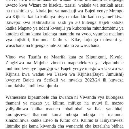
uwezo kwa Wizara za kisekta, taasisi, wakala wa serikali asasi
na mashirika ya kiraia juu ya uandaaji wa Bajeti yenye Mrengo
wa Kijinsia katika kufanya hivyo mafanikio kadhaa yamefikiwa
ikiwepo kwa Halmashauri zaidi ya 30 kutenga Bajeti katoka
katika Mapato ya ndani kwaajili ya kuboresha miundombinu ya
kutolea elimu kama kujenga matundu ya vyoo, vyumba maalum
vya kujisitiri, Kununua Taulo za Kike, kujenga mabweni ya
wasichana na kujenga shule za mfano za wasichana.
Vituo vya Taarifa na Maarifa kata za Kipunguni, Kivule,
Zingiziwa na Majohe vimetoa mapendekezo ya vipaumbele
muhimu kwenye upangaji wa Bajeti yenye mlego wa Usawa wa
Kijinsia kwa wadau wa Usawa wa Kijinisa(Bajeti Jumuishi)
kwenye Bajeti ya Serikali ya mwaka 2023/24 ili kuweza
kunufaisha jamii kwa ujumla.
Wamesema kipaumbele cha kwanza ni Viwanda vya kuongeza
thamani ya mazao ya kilimo, mifugo na uvuvi ili mazao
yaliyolimwa katika maeneo mbalimbali ya Ilala yanahitaji
kuongezewa thamani kama mboga mboga na matunda
zinazolimwa katika Eneo la Kituo cha Kilimo la Kinyamwezi
litumike pia kama kiwanda cha wananchi cha kuzalisha bidhaa