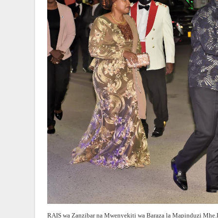
RAIS wa Zanzibar na Mwenyekiti wa Baraza la Mapinduzi Mh