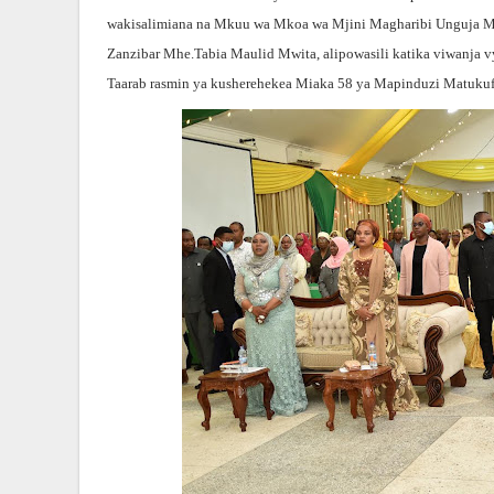
wakisalimiana na Mkuu wa Mkoa wa Mjini Magharibi Unguja Mhe
Zanzibar Mhe.Tabia Maulid Mwita, alipowasili katika viwanja 
Taarab rasmin ya kusherehekea Miaka 58 ya Mapinduzi Matukufu