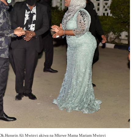
e.Dk.Hussein Ali Mwinyi akiwa na Mkewe Mama Mariam Mwinyi