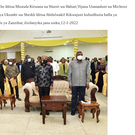
.Idrisa Mustafa Kitwana na Waziri wa Habari,Vijana Utamaduni na Michezo
vya Ukumbi wa Sheikh Idrisa Abdulwakil Kikwajuni kuhudhuria hafla ya
 ya Zanzibar, iliofanyika jana usiku,12-1-2022