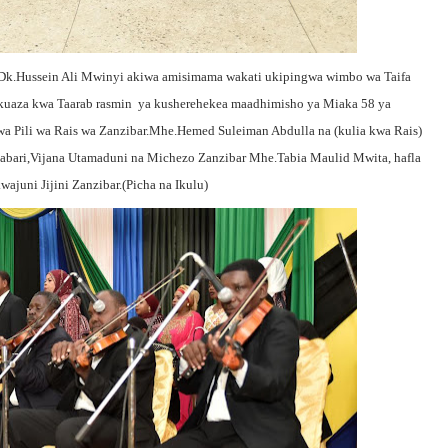
Dk.Hussein Ali Mwinyi akiwa amisimama wakati ukipingwa wimbo wa Taifa
a kuaza kwa Taarab rasmin ya kusherehekea maadhimisho ya Miaka 58 ya
a Pili wa Rais wa Zanzibar.Mhe.Hemed Suleiman Abdulla na (kulia kwa Rais)
bari,Vijana Utamaduni na Michezo Zanzibar Mhe.Tabia Maulid Mwita, hafla
ajuni Jijini Zanzibar.(Picha na Ikulu)