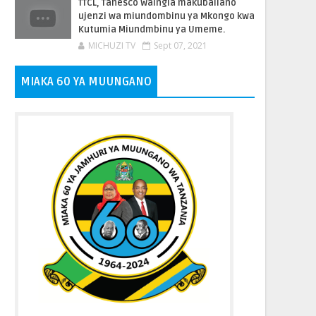
TTCL, Tanesco Waingia makubaliano
ujenzi wa miundombinu ya Mkongo kwa
Kutumia Miundmbinu ya Umeme.
MICHUZI TV
Sept 07, 2021
MIAKA 60 YA MUUNGANO