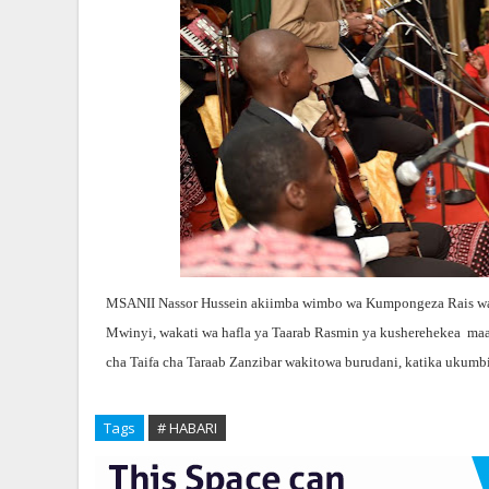
MSANII Nassor Hussein akiimba wimbo wa Kumpongeza Rais wa 
Mwinyi, wakati wa hafla ya Taarab Rasmin ya kusherehekea ma
cha Taifa cha Taraab Zanzibar wakitowa burudani, katika ukumbi 
Tags
# HABARI