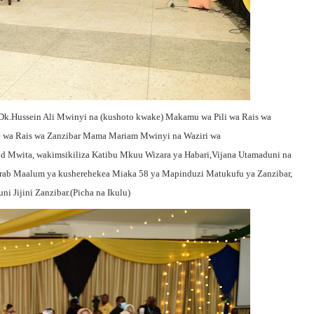
Dk.Hussein Ali Mwinyi na (kushoto kwake) Makamu wa Pili wa Rais wa
e wa Rais wa Zanzibar Mama Mariam Mwinyi na Waziri wa
d Mwita, wakimsikiliza Katibu Mkuu Wizara ya Habari,Vijana Utamaduni na
arab Maalum ya kusherehekea Miaka 58 ya Mapinduzi Matukufu ya Zanzibar,
i Jijini Zanzibar.(Picha na Ikulu)