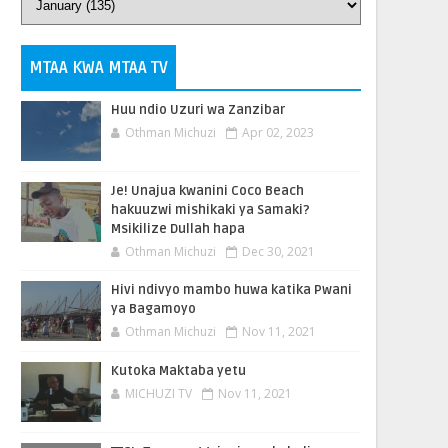
MTAA KWA MTAA TV
Huu ndio Uzuri wa Zanzibar
Othman Michuzi
Apr 02, 2023
Je! Unajua kwanini Coco Beach
hakuuzwi mishikaki ya Samaki?
Msikilize Dullah hapa
Othman Michuzi
Dec 30, 2021
Hivi ndivyo mambo huwa katika Pwani
ya Bagamoyo
Othman Michuzi
Nov 11, 2021
Kutoka Maktaba yetu
MICHUZI TV
Nov 11, 2021