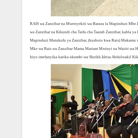
RAIS wa Zanzibar na Mwenyekiti wa Baraza la Mapinduzi Mhe.
wa Zanzibar na Kikundi cha Taifa cha Taarab Zanzibar, kabla y
Mapinduzi Matukufu ya Zanzibar, (kushoto kwa Rais) Makamu w
Mke wa Rais wa Zanzibar Mama Mariam Mwinyi na Waziri wa Ha
hiyo imefanyika katika ukumbi wa Sheikh.Idrisa Abdulwakil Kikw