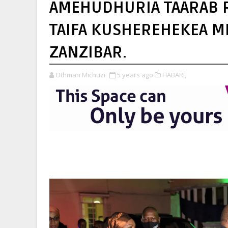
AMEHUDHURIA TAARAB R
TAIFA KUSHEREHEKEA MI
ZANZIBAR.
Othman Michuzi
5 years ago
HABARI,