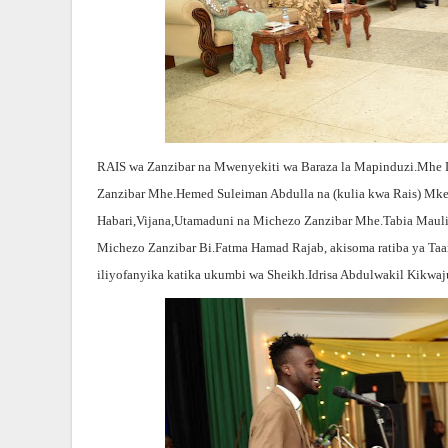
RAIS wa Zanzibar na Mwenyekiti wa Baraza la Mapinduzi.Mhe 
Zanzibar Mhe.Hemed Suleiman Abdulla na (kulia kwa Rais) Mk
Habari,Vijana,Utamaduni na Michezo Zanzibar Mhe.Tabia Mauli
Michezo Zanzibar Bi.Fatma
Hamad Rajab, akisoma ratiba ya Ta
iliyofanyika katika ukumbi wa Sheikh.Idrisa Abdulwakil Kikwajun