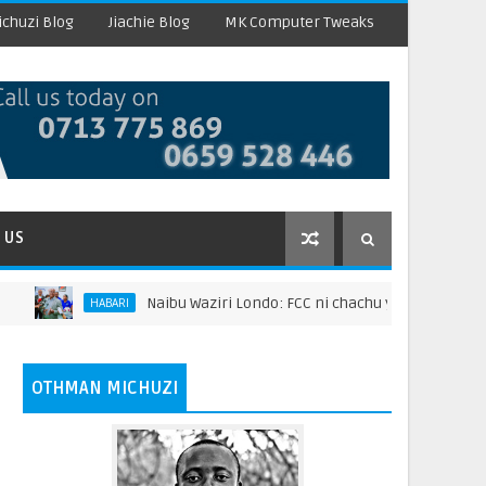
chuzi Blog
Jiachie Blog
MK Computer Tweaks
 US
Naibu Waziri Londo: FCC ni chachu ya kuongeza thamani ya 
HABARI
OTHMAN MICHUZI