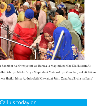
Zanzibar na Mwenyekiti wa Baraza la Mapinduzi Mhe.Dk.Hussein Ali
adhimisho ya Miaka 58 ya Mapinduzi Matukufu ya Zanzibar, wakati Kikundi
wa Sheikh Idrisa Abdulwakili Kikwajuni Jijini Zanzibar.(Picha na Ikulu)