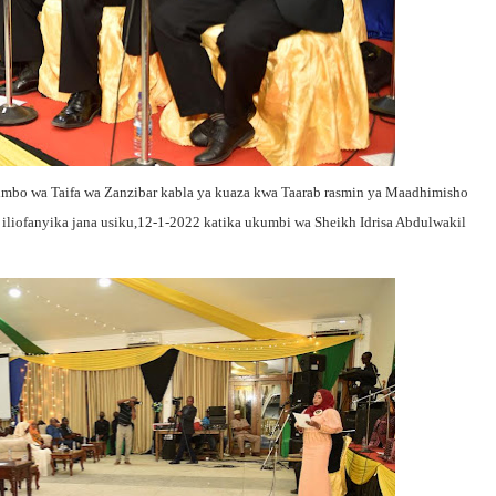
imbo wa Taifa wa Zanzibar kabla ya kuaza kwa Taarab rasmin ya Maadhimisho
iliofanyika jana usiku,12-1-2022 katika ukumbi wa Sheikh Idrisa Abdulwakil