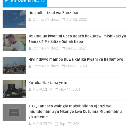
MTAA KWA MTAA TV
Huu ndio Uzuri wa Zanzibar
Othman Michuzi
Apr 02, 2023
Je! Unajua kwanini Coco Beach hakuuzwi mishikaki ya
Samaki? Msikilize Dullah hapa
Othman Michuzi
Dec 30, 2021
Hivi ndivyo mambo huwa katika Pwani ya Bagamoyo
Othman Michuzi
Nov 11, 2021
Kutoka Maktaba yetu
MICHUZI TV
Nov 11, 2021
TTCL, Tanesco Waingia makubaliano ujenzi wa
miundombinu ya Mkongo kwa Kutumia Miundmbinu
ya Umeme.
MICHUZI TV
Sept 07, 2021