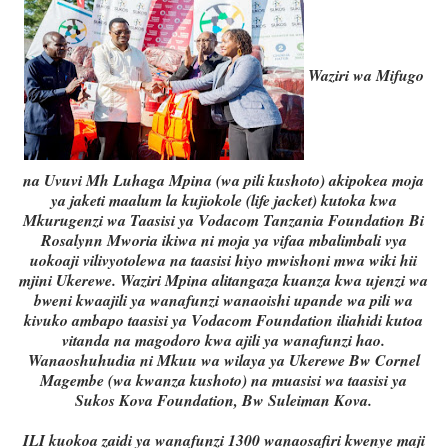
Waziri wa Mifugo
na Uvuvi Mh Luhaga Mpina (wa pili kushoto) akipokea moja
ya jaketi maalum la kujiokole (life jacket) kutoka kwa
Mkurugenzi wa Taasisi ya Vodacom Tanzania Foundation Bi
Rosalynn Mworia ikiwa ni moja ya vifaa mbalimbali vya
uokoaji vilivyotolewa na taasisi hiyo mwishoni mwa wiki hii
mjini Ukerewe. Waziri Mpina alitangaza kuanza kwa ujenzi wa
bweni kwaajili ya wanafunzi wanaoishi upande wa pili wa
kivuko ambapo taasisi ya Vodacom Foundation iliahidi kutoa
vitanda na magodoro kwa ajili ya wanafunzi hao.
Wanaoshuhudia ni Mkuu wa wilaya ya Ukerewe Bw Cornel
Magembe (wa kwanza kushoto) na muasisi wa taasisi ya
Sukos Kova Foundation, Bw Suleiman Kova.
ILI kuokoa zaidi ya wanafunzi 1300 wanaosafiri kwenye maji