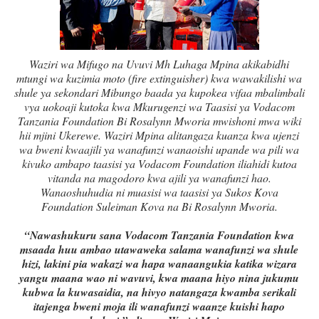
Waziri wa Mifugo na Uvuvi Mh Luhaga Mpina akikabidhi
mtungi wa kuzimia moto (fire extinguisher) kwa wawakilishi wa
shule ya sekondari Mibungo baada ya kupokea vifaa mbalimbali
vya uokoaji kutoka kwa Mkurugenzi wa Taasisi ya Vodacom
Tanzania Foundation Bi Rosalynn Mworia mwishoni mwa wiki
hii mjini Ukerewe. Waziri Mpina alitangaza kuanza kwa ujenzi
wa bweni kwaajili ya wanafunzi wanaoishi upande wa pili wa
kivuko ambapo taasisi ya Vodacom Foundation iliahidi kutoa
vitanda na magodoro kwa ajili ya wanafunzi hao.
Wanaoshuhudia ni muasisi wa taasisi ya Sukos Kova
Foundation Suleiman Kova na Bi Rosalynn Mworia.
“Nawashukuru sana Vodacom Tanzania Foundation kwa
msaada huu ambao utawaweka salama wanafunzi wa shule
hizi, lakini pia wakazi wa hapa wanaangukia katika wizara
yangu maana wao ni wavuvi, kwa maana hiyo nina jukumu
kubwa la kuwasaidia, na hivyo natangaza kwamba serikali
itajenga bweni moja ili wanafunzi waanze kuishi hapo