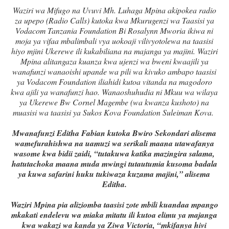
Waziri wa Mifugo na Uvuvi Mh. Luhaga Mpina akipokea radio
za upepo (Radio Calls) kutoka kwa Mkurugenzi wa Taasisi ya
Vodacom Tanzania Foundation Bi Rosalynn Mworia ikiwa ni
moja ya vifaa mbalimbali vya uokoaji vilivyotolewa na taasisi
hiyo mjini Ukerewe ili kukabiliana na majanga ya majini. Waziri
Mpina alitangaza kuanza kwa ujenzi wa bweni kwaajili ya
wanafunzi wanaoishi upande wa pili wa kivuko ambapo taasisi
ya Vodacom Foundation iliahidi kutoa vitanda na magodoro
kwa ajili ya wanafunzi hao. Wanaoshuhudia ni Mkuu wa wilaya
ya Ukerewe Bw Cornel Magembe (wa kwanza kushoto) na
muasisi wa taasisi ya Sukos Kova Foundation Suleiman Kova.
Mwanafunzi Editha Fabian kutoka Bwiro Sekondari alisema
wamefurahishwa na uamuzi wa serikali maana utawafanya
wasome kwa bidii zaidi, “tutakuwa katika mazingira salama,
hatutachoka maana muda mwingi tutautumia kusoma badala
ya kuwa safarini huku tukiwaza kuzama majini,” alisema
Editha.
Waziri Mpina pia aliziomba taasisi zote mbili kuandaa mpango
mkakati endelevu wa miaka mitatu ili kutoa elimu ya majanga
kwa wakazi wa kanda ya Ziwa Victoria, “mkifanya hivi