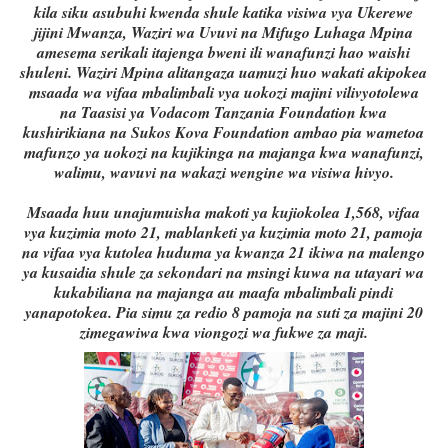
kila siku asubuhi kwenda shule katika visiwa vya Ukerewe
jijini Mwanza, Waziri wa Uvuvi na Mifugo Luhaga Mpina
amesema serikali itajenga bweni ili wanafunzi hao waishi
shuleni.
Waziri Mpina alitangaza uamuzi huo wakati akipokea
msaada wa vifaa mbalimbali vya uokozi majini vilivyotolewa
na Taasisi ya Vodacom Tanzania Foundation kwa
kushirikiana na Sukos Kova Foundation ambao pia wametoa
mafunzo ya uokozi na kujikinga na majanga kwa wanafunzi,
walimu, wavuvi na wakazi wengine wa visiwa hivyo.
Msaada huu unajumuisha makoti ya kujiokolea 1,568, vifaa
vya kuzimia moto 21, mablanketi ya kuzimia moto 21, pamoja
na vifaa vya kutolea huduma ya kwanza 21 ikiwa na malengo
ya kusaidia shule za sekondari na msingi kuwa na utayari wa
kukabiliana na majanga au maafa mbalimbali pindi
yanapotokea. Pia simu za redio 8 pamoja na suti za majini 20
zimegawiwa kwa viongozi wa fukwe za maji.