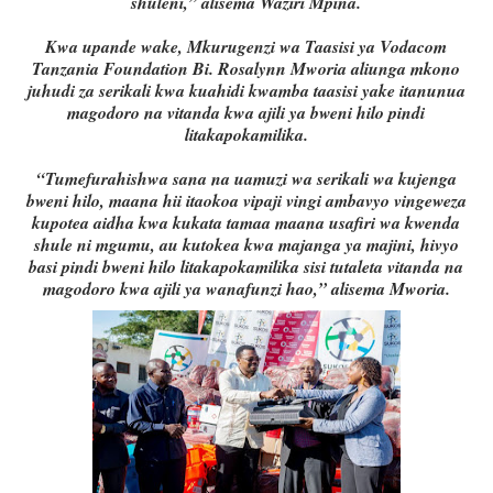
shuleni,” alisema Waziri Mpina.
Kwa upande wake, Mkurugenzi wa Taasisi ya Vodacom
Tanzania Foundation Bi. Rosalynn Mworia aliunga mkono
juhudi za serikali kwa kuahidi kwamba taasisi yake itanunua
magodoro na vitanda kwa ajili ya bweni hilo pindi
litakapokamilika.
“Tumefurahishwa sana na uamuzi wa serikali wa kujenga
bweni hilo, maana hii itaokoa vipaji vingi ambavyo vingeweza
kupotea aidha kwa kukata tamaa maana usafiri wa kwenda
shule ni mgumu, au kutokea kwa majanga ya majini, hivyo
basi pindi bweni hilo litakapokamilika sisi tutaleta vitanda na
magodoro kwa ajili ya wanafunzi hao,” alisema Mworia.