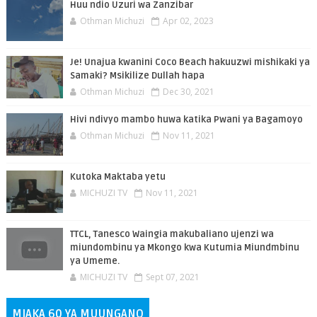
Huu ndio Uzuri wa Zanzibar
Othman Michuzi
Apr 02, 2023
Je! Unajua kwanini Coco Beach hakuuzwi mishikaki ya
Samaki? Msikilize Dullah hapa
Othman Michuzi
Dec 30, 2021
Hivi ndivyo mambo huwa katika Pwani ya Bagamoyo
Othman Michuzi
Nov 11, 2021
Kutoka Maktaba yetu
MICHUZI TV
Nov 11, 2021
TTCL, Tanesco Waingia makubaliano ujenzi wa
miundombinu ya Mkongo kwa Kutumia Miundmbinu
ya Umeme.
MICHUZI TV
Sept 07, 2021
MIAKA 60 YA MUUNGANO