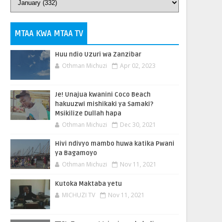
MTAA KWA MTAA TV
Huu ndio Uzuri wa Zanzibar
Othman Michuzi
Apr 02, 2023
Je! Unajua kwanini Coco Beach
hakuuzwi mishikaki ya Samaki?
Msikilize Dullah hapa
Othman Michuzi
Dec 30, 2021
Hivi ndivyo mambo huwa katika Pwani
ya Bagamoyo
Othman Michuzi
Nov 11, 2021
Kutoka Maktaba yetu
MICHUZI TV
Nov 11, 2021