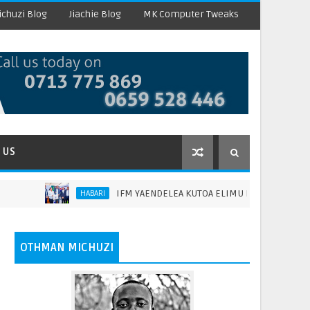
chuzi Blog
Jiachie Blog
MK Computer Tweaks
 US
IFM YAENDELEA KUTOA ELIMU INAYOENDANA NA MAHIT
HABARI
OTHMAN MICHUZI