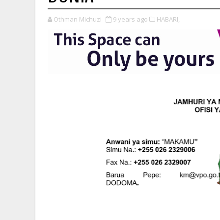
Othman Michuzi
9 years ago
HABARI,