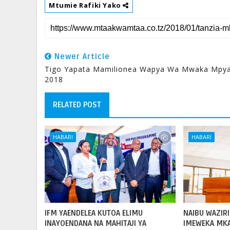
Mtumie Rafiki Yako
Newer Article
Tigo Yapata Mamilionea Wapya Wa Mwaka Mpy
2018
RELATED POST
HABARI
HABARI
IFM YAENDELEA KUTOA ELIMU
NAIBU WAZIRI
INAYOENDANA NA MAHITAJI YA
IMEWEKA MK