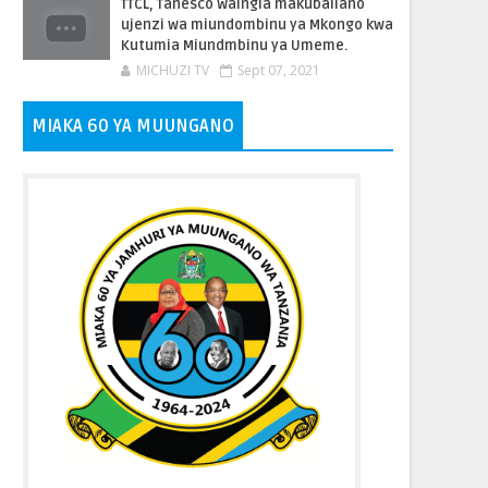
TTCL, Tanesco Waingia makubaliano
ujenzi wa miundombinu ya Mkongo kwa
Kutumia Miundmbinu ya Umeme.
MICHUZI TV
Sept 07, 2021
MIAKA 60 YA MUUNGANO