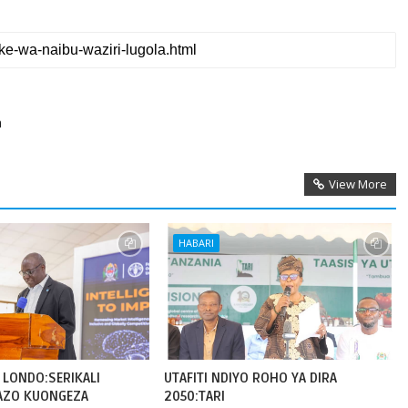
a
View More
HABARI
 LONDO:SERIKALI
UTAFITI NDIYO ROHO YA DIRA
AZO KUONGEZA
2050:TARI