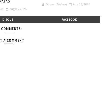
 MAZAO
Othman Michuzi
Aug 08, 2026
uzi
Aug 08, 2026
DISQUS
FACEBOOK
 COMMENTS:
T A COMMENT