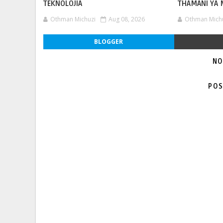
TEKNOLOJIA
THAMANI YA
Othman Michuzi
Aug 08, 2026
Othman Mich
BLOGGER
NO
POS