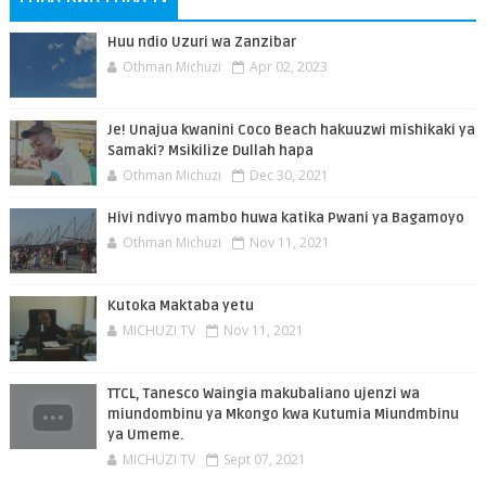
Huu ndio Uzuri wa Zanzibar
Othman Michuzi
Apr 02, 2023
Je! Unajua kwanini Coco Beach hakuuzwi mishikaki ya
Samaki? Msikilize Dullah hapa
Othman Michuzi
Dec 30, 2021
Hivi ndivyo mambo huwa katika Pwani ya Bagamoyo
Othman Michuzi
Nov 11, 2021
Kutoka Maktaba yetu
MICHUZI TV
Nov 11, 2021
TTCL, Tanesco Waingia makubaliano ujenzi wa
miundombinu ya Mkongo kwa Kutumia Miundmbinu
ya Umeme.
MICHUZI TV
Sept 07, 2021