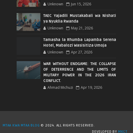
Unknown
Jun 15, 2026
TAEC Yajadili Mustakabali wa Nishati
ya Nyuklia Rwanda
Unknown
May 21, 2026
Tamasha la Rhumba Lapamba Serena
Hotel, Mabalozi Wasisitiza Umoja
Unknown
Apr 27, 2026
WAR WITHOUT ENDGAME: THE COLLAPSE
OF DETERRENCE AND THE LIMITS OF
MILITARY POWER IN THE 2026 IRAN
CONFLICT.
Ahmad Michuzi
Apr 19, 2026
MTAA KWA MTAA BLOG
© 2024. ALL RIGHTS RESERVED.
DEVELOPED BY
MKCT