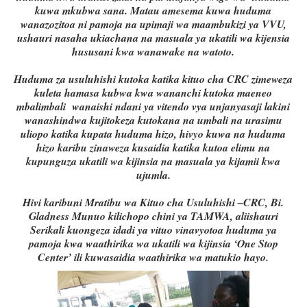
kuwa mkubwa sana. Matau amesema kuwa huduma
wanazozitoa ni pamoja na upimaji wa maambukizi ya VVU,
ushauri nasaha ukiachana na masuala ya ukatili wa kijensia
hususani kwa wanawake na watoto.
Huduma za usuluhishi kutoka katika kituo cha CRC zimeweza
kuleta hamasa kubwa kwa wananchi kutoka maeneo
mbalimbali wanaishi ndani ya vitendo vya unjanyasaji lakini
wanashindwa kujitokeza kutokana na umbali na urasimu
uliopo katika kupata huduma hizo, hivyo kuwa na huduma
hizo karibu zinaweza kusaidia katika kutoa elimu na
kupunguza ukatili wa kijinsia na masuala ya kijamii kwa
ujumla.
Hivi karibuni Mratibu wa Kituo cha Usuluhishi –CRC, Bi.
Gladness Munuo kilichopo chini ya TAMWA, aliishauri
Serikali kuongeza idadi ya vituo vinavyotoa huduma ya
pamoja kwa waathirika wa ukatili wa kijinsia ‘One Stop
Center’ ili kuwasaidia waathirika wa matukio hayo.