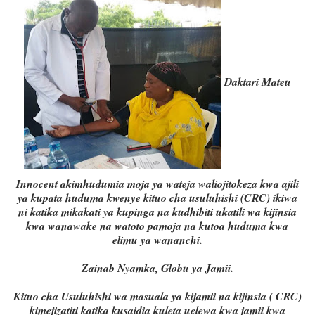
Daktari Mateu
Innocent akimhudumia moja ya wateja waliojitokeza kwa ajili
ya kupata huduma kwenye kituo cha usuluhishi (CRC) ikiwa
ni katika mikakati ya kupinga na kudhibiti ukatili wa kijinsia
kwa wanawake na watoto pamoja na kutoa huduma kwa
elimu ya wananchi.
Zainab Nyamka, Globu ya Jamii.
Kituo cha Usuluhishi wa masuala ya kijamii na kijinsia ( CRC)
kimejizatiti katika kusaidia kuleta uelewa kwa jamii kwa