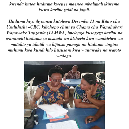
kwenda kutoa huduma kwenye maeneo mbalimali ikiwemo
kuwa karibu zaidi na jamii.
Huduma hiyo iliyoanza kutolewa Desemba 11 na Kituo cha
Usuluhishi –CRC, kilichopo chini ya Chama cha Wanahabari
Wanawake Tanzania (TAMWA) imelenga kusogeza karibu na
wananchi huduma za msaada wa kisheria kwa waathiriwa wa
matukio ya ukatili wa kijinsia pamoja na huduma zingine
muhimu kwa kundi hilo hususani kwa wanawake na watoto
wadogo.