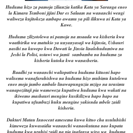
Huduma hizo za pamoja zilianzia katika Kata ya Saranga eneo
la Kimara Temboni jijini Dar es Salaam na wananchi wengi
waliweza kujitokeza ambapo awamu ya pili ilikuwa ni Kata ya
Kawe.
Huduma zilizotolewa ni pamoja na msaada wa kisheria kwa
waathirika wa matukio ya unyanyasaji wa kijinsia, Ushauri
nasihi na kuwepo kwa Dawati la Jinsia linalohudumiwa na
Jeshi la Polisi, ustawi wa jamii sambamba na huduma za
kisheria kutoka kwa wanasheria.
Baadhi ya wananchi waliopatiwa huduma kituoni hapo
walisema wanafurahishwa na huduma hizo muhimu kutolewa
eneo moja jambo ambalo linawapunguzia mzigo na urasimu
wanapoziitaji pia wameweza kupatiwa huduma kwa wakati na
ikiwemo mashauri mengine kusikilizwa hapo hapo na
kupatiwa ufumbuzi huku mengine yakienda mbele zaidi
kisheria.
Daktari Matau Innocent amesema kuwa kituo cha usuluhishi
kimeweza kuwasaidia wananchi wanaokutana nao kupata
huduma kwa urahisi zaidi na pia inafanya wigo wa huduma