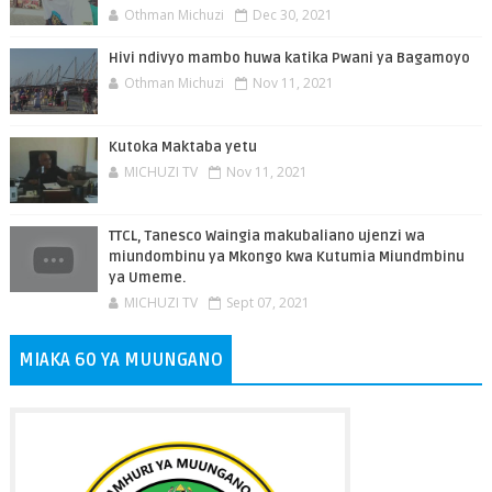
Othman Michuzi
Dec 30, 2021
Hivi ndivyo mambo huwa katika Pwani ya Bagamoyo
Othman Michuzi
Nov 11, 2021
Kutoka Maktaba yetu
MICHUZI TV
Nov 11, 2021
TTCL, Tanesco Waingia makubaliano ujenzi wa
miundombinu ya Mkongo kwa Kutumia Miundmbinu
ya Umeme.
MICHUZI TV
Sept 07, 2021
MIAKA 60 YA MUUNGANO