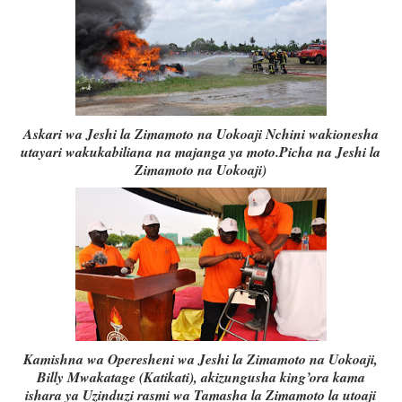
Askari wa Jeshi la Zimamoto na Uokoaji Nchini wakionesha
utayari wakukabiliana na majanga ya moto.
Picha na Jeshi la
Zimamoto na Uokoaji)
Kamishna wa Operesheni wa Jeshi la Zimamoto na Uokoaji,
Billy Mwakatage (Katikati), akizungusha king’ora kama
ishara ya Uzinduzi rasmi wa Tamasha la Zimamoto la utoaji