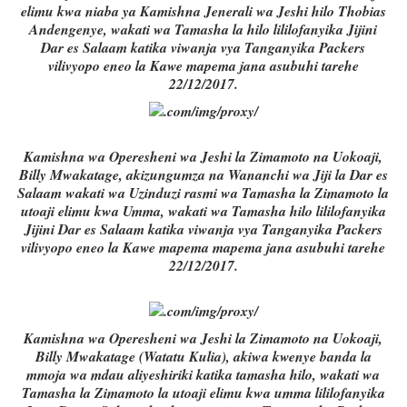
elimu kwa niaba ya Kamishna Jenerali wa Jeshi hilo Thobias
Andengenye, wakati wa Tamasha la hilo lililofanyika Jijini
Dar es Salaam katika viwanja vya Tanganyika Packers
vilivyopo eneo la Kawe mapema jana asubuhi tarehe
22/12/2017.
Kamishna wa Operesheni wa Jeshi la Zimamoto na Uokoaji,
Billy Mwakatage, akizungumza na Wananchi wa Jiji la Dar es
Salaam wakati wa Uzinduzi rasmi wa Tamasha la Zimamoto la
utoaji elimu kwa Umma, wakati wa Tamasha hilo lililofanyika
Jijini Dar es Salaam katika viwanja vya Tanganyika Packers
vilivyopo eneo la Kawe mapema mapema jana asubuhi tarehe
22/12/2017.
Kamishna wa Operesheni wa Jeshi la Zimamoto na Uokoaji,
Billy Mwakatage (Watatu Kulia), akiwa kwenye banda la
mmoja wa mdau aliyeshiriki katika tamasha hilo, wakati wa
Tamasha la Zimamoto la utoaji elimu kwa umma lililofanyika