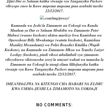
Jijini Dar es Salaam katika viwanja vya Tanganyika Packers
vilivyopo eneo la Kawe mapema mapema jana asubuhi tarehe
22/12/2017.
Kamanda wa Jeshi la Zimamoto na Uokoaji wa Kanda
Maalum ya Dar es Salaam Mrakibu wa Zimamoto Peter
Mabusi (wanne kushoto) akitoa maelezo kwa Kamishna wa
Operesheni Billy Mwakatage (watatu kushoto), Kamishna
Msaidizi Mwandamizi wa Polisi Benedict Kitalika (Wapili
Kushoto), na Kamanda wa Zimamoto Mkoa wa Temeke Laizer
Loshpy (kushoto), pindi vikosi mbalimbali vya zimamoto
vilivyokuwa vikioonesha zoezi la utayari wakati wa tamasha la
Zimamoto na Uokoaji la utoaji elimu lililofanyika katika
viwanja vya Kawe Tanganyika Packers mapema mapema jana
asubuhi tarehe 22/12/2017.
IMEANDALIWA NA KITENGO CHA HABARI NA ELIMU
KWA UMMA-JESHI LA ZIMAMOTO NA UOKOAJI
NO COMMENTS: