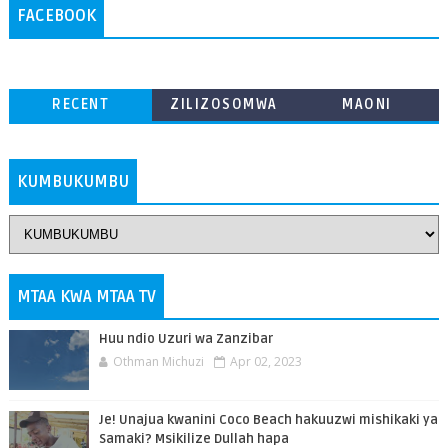
FACEBOOK
RECENT
ZILIZOSOMWA
MAONI
ZAIDI
KUMBUKUMBU
MTAA KWA MTAA TV
Huu ndio Uzuri wa Zanzibar
Othman Michuzi
Apr 02, 2023
Je! Unajua kwanini Coco Beach hakuuzwi mishikaki ya
Samaki? Msikilize Dullah hapa